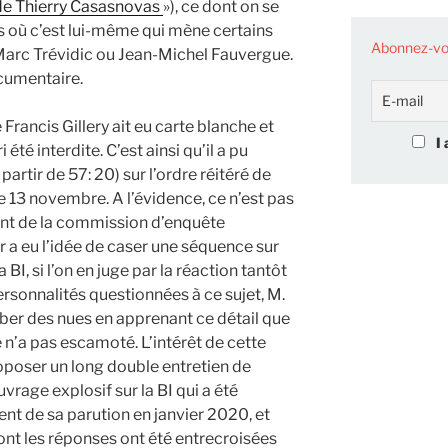
 de Thierry Casasnovas
»), ce dont on se
 où c’est lui-même qui mène certains
Abonnez-vou
Marc Trévidic ou Jean-Michel Fauvergue.
ocumentaire.
 Francis Gillery ait eu carte blanche et
I 
i été interdite. C’est ainsi qu’il a pu
artir de 57: 20) sur l’ordre réitéré de
le 13 novembre. A l’évidence, ce n’est pas
dent de la commission d’enquête
r a eu l’idée de caser une séquence sur
 BI, si l’on en juge par la réaction tantôt
ersonnalités questionnées à ce sujet, M.
ber des nues en apprenant ce détail que
n’a pas escamoté. L’intérêt de cette
poser un long double entretien de
vrage explosif sur la BI qui a été
 de sa parution en janvier 2020, et
ont les réponses ont été entrecroisées