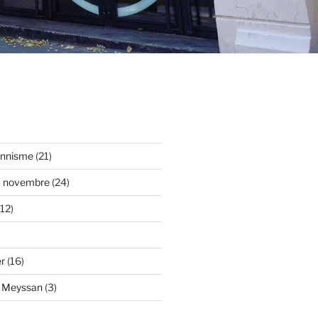
onnisme
(21)
3 novembre
(24)
12)
er
(16)
y Meyssan
(3)