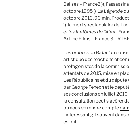
Balises – France3 )), l’assassin
octobre 1995 ((
La Légende du 
octobre 2010, 90 min. Producti
)), la mort spectaculaire de Lad
et les fantômes de l’Alma
, Fra
Artline Films – France 3 – RTBF
Les ombres du Bataclan
consis
artistique des réactions et co
protagonistes de la commissio
attentats de 2015, mise en place
Les Républicains et du député
par George Fenech et le député
ses conclusions en juillet 201
la consultation peut s’avérer 
pu nous en rendre compte
dans
l’intéressant gît souvent dans c
est dit.