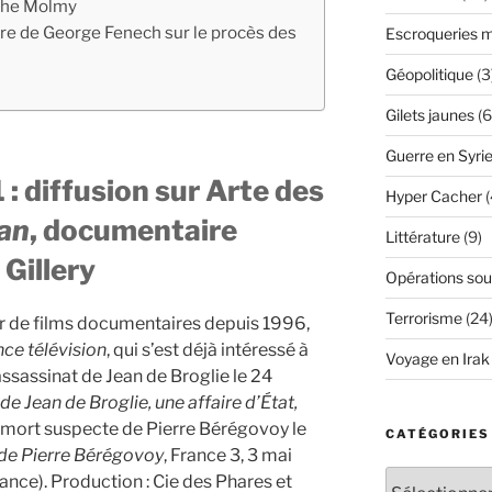
ophe Molmy
ivre de George Fenech sur le procès des
Escroqueries m
Géopolitique
(3
Gilets jaunes
(6
Guerre en Syri
: diffusion sur Arte des
Hyper Cacher
(
an
, documentaire
Littérature
(9)
 Gillery
Opérations sou
Terrorisme
(24
eur de films documentaires depuis 1996,
nce télévision
, qui s’est déjà intéressé à
Voyage en Irak
ssassinat de Jean de Broglie le 24
de Jean de Broglie, une affaire d’État
,
 la mort suspecte de Pierre Bérégovoy le
CATÉGORIES
de Pierre Bérégovoy
, France 3, 3 mai
Catégories
ce). Production : Cie des Phares et