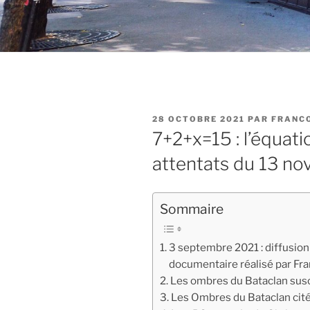
PUBLIÉ
28 OCTOBRE 2021
PAR
FRANC
LE
7+2+x=15 : l’équati
attentats du 13 no
Sommaire
3 septembre 2021 : diffusion
documentaire réalisé par Fran
Les ombres du Bataclan susc
Les Ombres du Bataclan cité