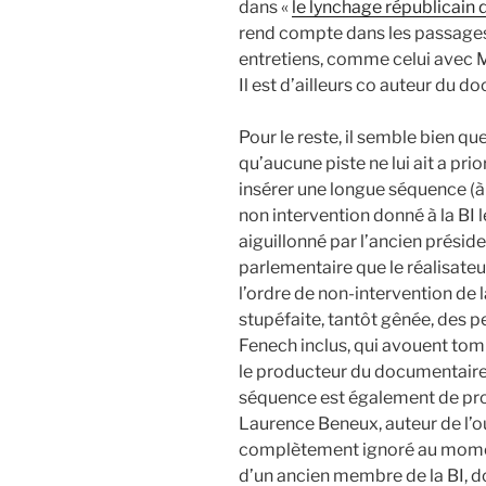
dans «
le lynchage républicain
rend compte dans les passages
entretiens, comme celui avec 
Il est d’ailleurs co auteur du d
Pour le reste, il semble bien que
qu’aucune piste ne lui ait a prior
insérer une longue séquence (à p
non intervention donné à la BI 
aiguillonné par l’ancien prési
parlementaire que le réalisateu
l’ordre de non-intervention de la
stupéfaite, tantôt gênée, des p
Fenech inclus, qui avouent tom
le producteur du documentaire 
séquence est également de pro
Laurence Beneux, auteur de l’ou
complètement ignoré au moment
d’un ancien membre de la BI, d