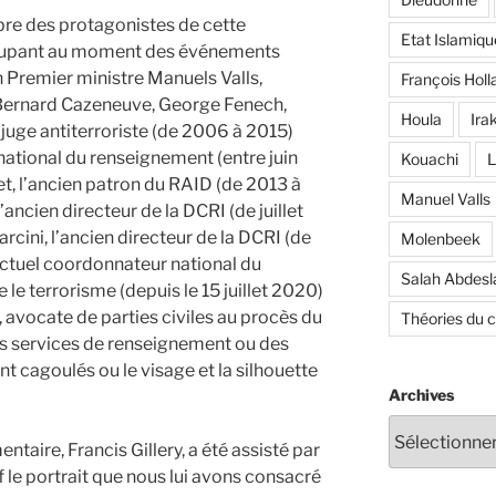
bre des protagonistes de cette
Etat Islamiqu
cupant au moment des événements
n Premier ministre Manuels Valls,
François Holl
ur Bernard Cazeneuve, George Fenech,
Houla
Ira
 juge antiterroriste (de 2006 à 2015)
national du renseignement (entre juin
Kouachi
L
et, l’ancien patron du RAID (de 2013 à
Manuel Valls
ancien directeur de la DCRI (de juillet
cini, l’ancien directeur de la DCRI (de
Molenbeek
’actuel coordonnateur national du
Salah Abdes
 le terrorisme (depuis le 15 juillet 2020)
avocate de parties civiles au procès du
Théories du 
 services de renseignement ou des
nt cagoulés ou le visage et la silhouette
Archives
ntaire, Francis Gillery, a été assisté par
le portrait que nous lui avons consacré