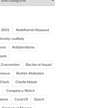
e 2001
Abdelhamid Abaaoud
Amedy coulibaly
isme
Antisémitisme
ques
 13 novembre
Bachar el-Assad
eneuve
Brahim Abdeslam
Charb
Charlie Hebdo
Conspiracy Watch
nisme
Covid 19
Daech
Emmanuel Macron