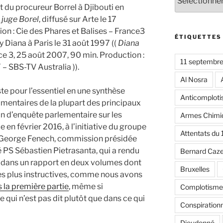
at du procureur Borrel à Djibouti en
juge Borel
, diffusé sur Arte le 17
on : Cie des Phares et Balises – France3
ÉTIQUETTES
y Diana à Paris le 31 août 1997 ((
Diana
nce 3, 25 août 2007, 90 min. Production :
11 septembr
 – SBS-TV Australia )).
Al Nosra
te pour l’essentiel en une synthèse
Anticomplot
mmentaires de la plupart des principaux
n d’enquête parlementaire sur les
Armes Chimi
 en février 2016, à l’initiative du groupe
Attentats du
 George Fenech, commission présidée
 PS Sébastien Pietrasanta, qui a rendu
Bernard Caz
6, dans un rapport en deux volumes dont
Bruxelles
des plus instructives, comme nous avons
 la première partie
, même si
Complotisme
e qui n’est pas dit plutôt que dans ce qui
Conspiration
Dieudonné