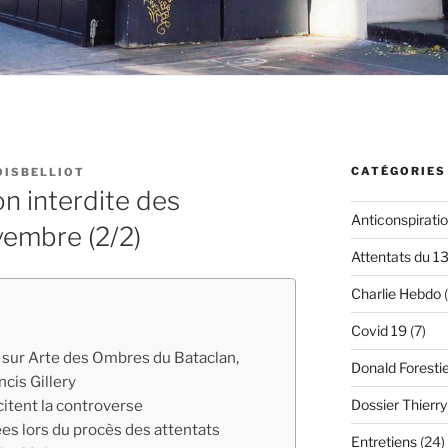
CATÉGORIES
OISBELLIOT
on interdite des
Anticonspirati
vembre (2/2)
Attentats du 1
Charlie Hebdo
(
Covid 19
(7)
 sur Arte des Ombres du Bataclan,
Donald Foresti
cis Gillery
itent la controverse
Dossier Thierr
es lors du procès des attentats
Entretiens
(24)