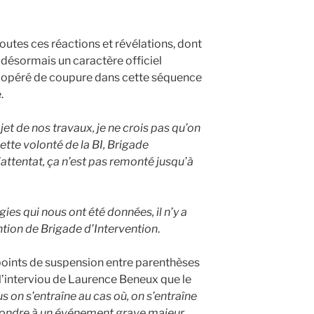
toutes ces réactions et révélations, dont
 désormais un caractère officiel
s opéré de coupure dans cette séquence
.
bjet de nos travaux, je ne crois pas qu’on
cette volonté de la BI, Brigade
l’attentat, ça n’est pas remonté jusqu’à
ies qui nous ont été données, il n’y a
tion de Brigade d’Intervention
.
s points de suspension entre parenthèses
l’interviou de Laurence Beneux que le
s on s’entraîne au cas où, on s’entraîne
pondre à un événement grave majeur,