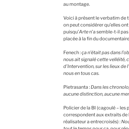
au montage.
Voici à présent le verbatim de 
on peut considérer qu’elles ont
puisqu’
Arte
n’a semble-t-il pa
placée à la fin du documentaire
Fenech :
ça n’était pas dans l’o
nous ait signalé cette velléité, 
d’Intervention, sur les lieux de 
nous en tous cas.
Pietrasanta :
Dans les chronolog
aucune distinction, aucune men
Policier de la BI (cagoulé – le
correspondent aux extraits de 
réalisateur a entrecroisés) :
Nou
tout le temps pour ça, pour ré