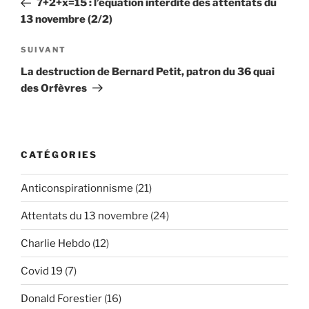
7+2+x=15 : l’équation interdite des attentats du
l’article
13 novembre (2/2)
Article
SUIVANT
suivant
La destruction de Bernard Petit, patron du 36 quai
des Orfèvres
CATÉGORIES
Anticonspirationnisme
(21)
Attentats du 13 novembre
(24)
Charlie Hebdo
(12)
Covid 19
(7)
Donald Forestier
(16)