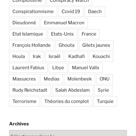
Complotisme
Conspiracy Watch
Conspirationnisme
Covid 19
Daech
Dieudonné
Emmanuel Macron
Etat Islamique
Etats-Unis
France
François Hollande
Ghouta
Gilets jaunes
Houla
Irak
Israël
Kadhafi
Kouachi
Laurent Fabius
Libye
Manuel Valls
Massacres
Medias
Molenbeek
ONU
Rudy Reichstadt
Salah Abdeslam
Syrie
Terrorisme
Théories du complot
Turquie
Archives