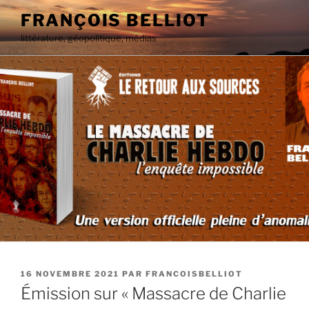
Aller
FRANÇOIS BELLIOT
au
littérature, géopolitique, médias
contenu
principal
PUBLIÉ
16 NOVEMBRE 2021
PAR
FRANCOISBELLIOT
LE
Émission sur « Massacre de Charlie