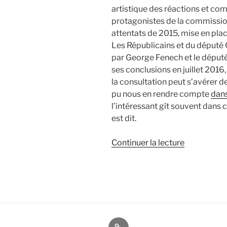
artistique des réactions et co
protagonistes de la commissio
attentats de 2015, mise en place
Les Républicains et du député
par George Fenech et le député
ses conclusions en juillet 201
la consultation peut s’avérer 
pu nous en rendre compte
dans
l’intéressant gît souvent dans c
est dit.
de
Continuer la lecture
« 7+2+x=15
:
l’équation
interdite
des
attentats
À