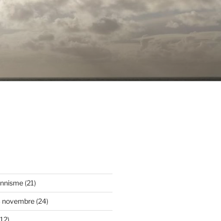
onnisme
(21)
3 novembre
(24)
12)