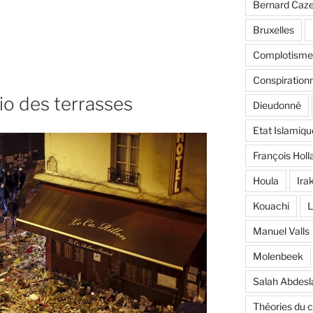
Bernard Caz
Bruxelles
Complotisme
Conspiration
io des terrasses
Dieudonné
Etat Islamiqu
François Holl
Houla
Ira
Kouachi
L
Manuel Valls
Molenbeek
Salah Abdes
Théories du 