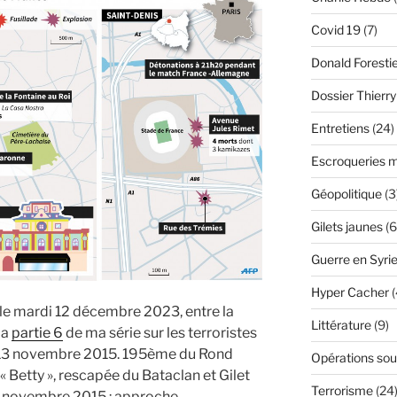
Covid 19
(7)
Donald Foresti
Dossier Thierr
Entretiens
(24)
Escroqueries m
Géopolitique
(3
Gilets jaunes
(6
Guerre en Syri
Hyper Cacher
(
 le mardi 12 décembre 2023, entre la
Littérature
(9)
la
partie 6
de ma série sur les terroristes
u 13 novembre 2015. 195ème du Rond
Opérations sou
« Betty », rescapée du Bataclan et Gilet
Terrorisme
(24
 13 novembre 2015 : approche