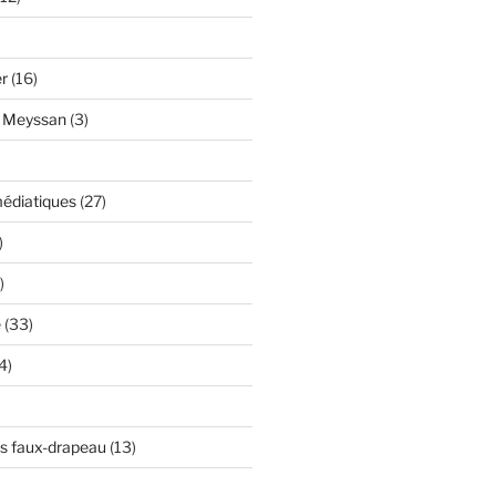
er
(16)
y Meyssan
(3)
édiatiques
(27)
)
)
e
(33)
4)
s faux-drapeau
(13)
)