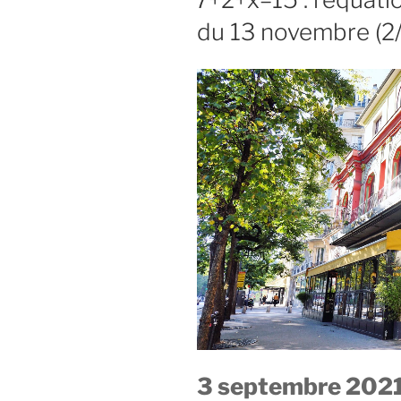
trio
du 13 novembre (2/
des
terrasses »
3 septembre 2021 