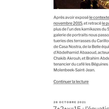
Après avoir exposé
le contexte
novembre 2015
, et retracé
le 
plus de l’un des kamikazes du 
galerie de portraits nous passo
tueries des terrasses du Carill
de Casa Nostra, de la Belle éq
d’Abdelhamid Abaaoud, acteur 
Chakib Akrouh, et Brahim Abde
tenancier du café les Béguine
Molenbeek-Saint-Jean.
de
Continuer la lecture
« 13
novembre
:
PUBLIÉ
28 OCTOBRE 2021
Le
LE
7+2+x=15 : l’équati