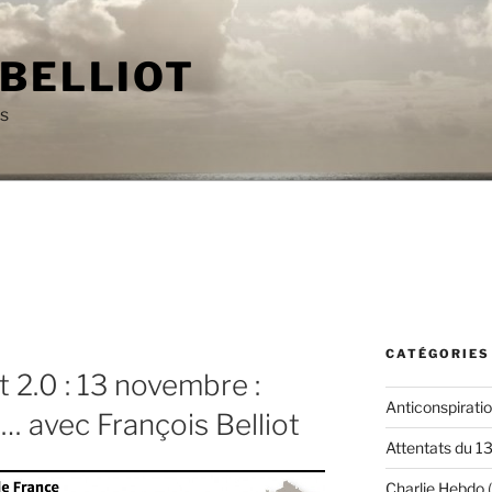
 BELLIOT
as
CATÉGORIES
2.0 : 13 novembre :
Anticonspirati
… avec François Belliot
Attentats du 1
Charlie Hebdo
(