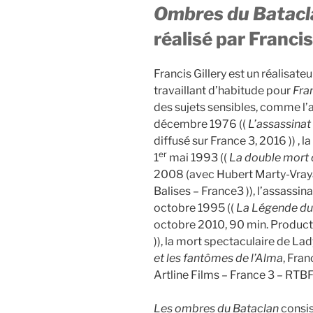
Ombres du Batacl
réalisé par Francis
Francis Gillery est un réalisat
travaillant d’habitude pour
Fra
des sujets sensibles, comme l’a
décembre 1976 ((
L’assassinat 
diffusé sur France 3, 2016 )) ,
er
1
mai 1993 ((
La double mort 
2008 (avec Hubert Marty-Vrayan
Balises – France3 )), l’assassin
octobre 1995 ((
La Légende du 
octobre 2010, 90 min. Producti
)), la mort spectaculaire de Lad
et les fantômes de l’Alma
, Fra
Artline Films – France 3 – RTBF
Les ombres du Bataclan
consis