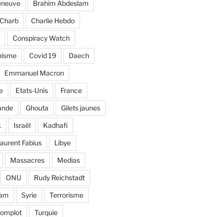
eneuve
Brahim Abdeslam
Charb
Charlie Hebdo
Conspiracy Watch
nisme
Covid 19
Daech
Emmanuel Macron
e
Etats-Unis
France
ande
Ghouta
Gilets jaunes
k
Israël
Kadhafi
aurent Fabius
Libye
Massacres
Medias
ONU
Rudy Reichstadt
lam
Syrie
Terrorisme
complot
Turquie