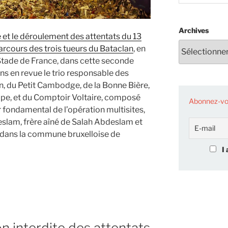
Archives
 et le déroulement des attentats du 13
parcours des trois tueurs du Bataclan
, en
Stade de France, dans cette seconde
ns en revue le trio responsable des
on, du Petit Cambodge, de la Bonne Bière,
uipe, et du Comptoir Voltaire, composé
Abonnez-vou
fondamental de l’opération multisites,
slam, frère aîné de Salah Abdeslam et
s dans la commune bruxelloise de
I 
on interdite des attentats