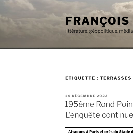
Aller
au
FRANÇOIS
contenu
principal
littérature, géopolitique, médi
ÉTIQUETTE :
TERRASSES
PUBLIÉ
14 DÉCEMBRE 2023
LE
195ème Rond Point 
L’enquête continue