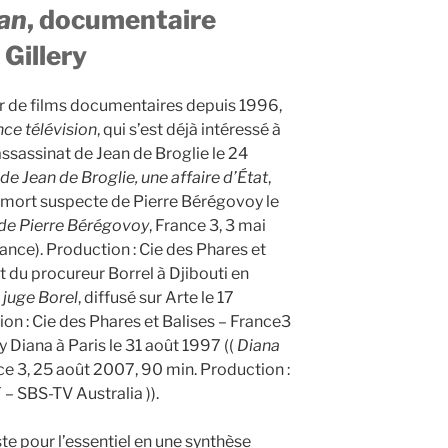
an
, documentaire
 Gillery
eur de films documentaires depuis 1996,
nce télévision
, qui s’est déjà intéressé à
ssassinat de Jean de Broglie le 24
de Jean de Broglie, une affaire d’État
,
 la mort suspecte de Pierre Bérégovoy le
de Pierre Bérégovoy
, France 3, 3 mai
ce). Production : Cie des Phares et
at du procureur Borrel à Djibouti en
juge Borel
, diffusé sur Arte le 17
on : Cie des Phares et Balises – France3
y Diana à Paris le 31 août 1997 ((
Diana
nce 3, 25 août 2007, 90 min. Production :
 – SBS-TV Australia )).
te pour l’essentiel en une synthèse