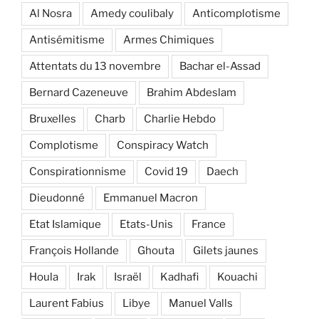
Al Nosra
Amedy coulibaly
Anticomplotisme
Antisémitisme
Armes Chimiques
Attentats du 13 novembre
Bachar el-Assad
Bernard Cazeneuve
Brahim Abdeslam
Bruxelles
Charb
Charlie Hebdo
Complotisme
Conspiracy Watch
Conspirationnisme
Covid 19
Daech
Dieudonné
Emmanuel Macron
Etat Islamique
Etats-Unis
France
François Hollande
Ghouta
Gilets jaunes
Houla
Irak
Israël
Kadhafi
Kouachi
Laurent Fabius
Libye
Manuel Valls