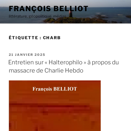
Aller
FRANÇOIS BELLIOT
au
littérature, géopolitique, médias
contenu
principal
ÉTIQUETTE :
CHARB
PUBLIÉ
21 JANVIER 2025
LE
Entretien sur « Halterophilo » à propos du
massacre de Charlie Hebdo