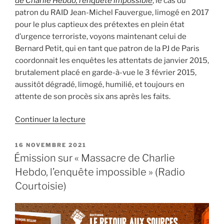
d
e
Charlie Hebdo, l’enquête impossible
, le cas du
patron du RAID Jean-Michel Fauvergue, limogé en 2017
pour le plus captieux des prétextes en plein état
d’urgence terroriste, voyons maintenant celui de
Bernard Petit, qui en tant que patron de la PJ de Paris
coordonnait les enquêtes les attentats de janvier 2015,
brutalement placé en garde-à-vue le 3 février 2015,
aussitôt dégradé, limogé, humilié, et toujours en
attente de son procès six ans après les faits.
de
Continuer la lecture
« La
destruction
PUBLIÉ
16 NOVEMBRE 2021
LE
de
Émission sur « Massacre de Charlie
Bernard
Hebdo, l’enquête impossible » (Radio
Petit,
Courtoisie)
patron
du
36