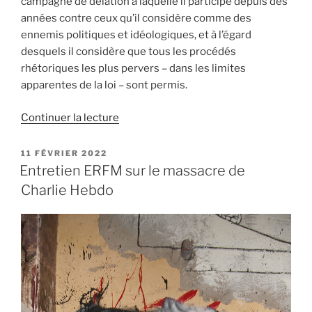
campagne de délation à laquelle il participe depuis des
années contre ceux qu’il considère comme des
ennemis politiques et idéologiques, et à l’égard
desquels il considère que tous les procédés
rhétoriques les plus pervers – dans les limites
apparentes de la loi – sont permis.
de
Continuer la lecture
« Ma
« notice
PUBLIÉ
11 FÉVRIER 2022
LE
personnalité »
Entretien ERFM sur le massacre de
Conspiracy
Charlie Hebdo
Watch
est
une
fraude »