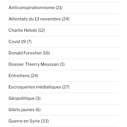
l’été
Anticonspirationnisme
(21)
indien
terroriste
Attentats du 13 novembre
(24)
en
France »
Charlie Hebdo
(12)
Covid 19
(7)
Donald Forestier
(16)
Dossier Thierry Meyssan
(3)
Entretiens
(24)
Escroqueries médiatiques
(27)
Géopolitique
(3)
Gilets jaunes
(6)
Guerre en Syrie
(33)