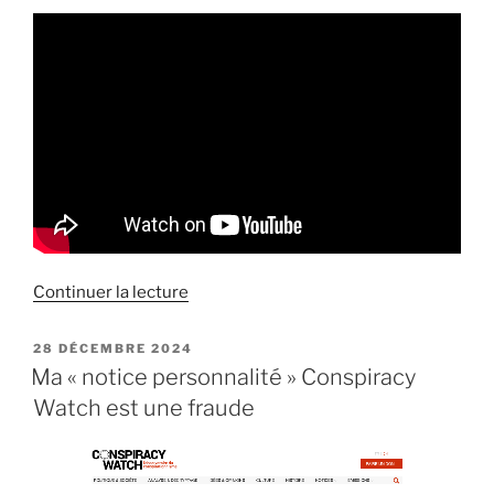
de
Continuer la lecture
« Entretien
sur
PUBLIÉ
28 DÉCEMBRE 2024
LE
« Halterophilo »
Ma « notice personnalité » Conspiracy
à
Watch est une fraude
propos
du
massacre