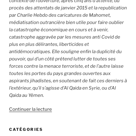
contexte de l’ouverture, après cinq ans d’attente, du
procès des attentats de janvier 2015 et la republication
par Charlie Hebdo des caricatures de Mahomet,
médiatisation outrancière bien utile pour faire oublier
la catastrophe économique en cours et à venir,
catastrophe aggravée par les mesures anti Covid de
plus en plus délirantes, liberticides et
antidémocratiques. Elle souligne enfin la duplicité du
pouvoir, qui d’un côté prétend lutter de toutes ses
forces contre la menace terroriste, et de l’autre laisse
toutes les portes du pays grandes ouvertes aux
aspirants jihadistes, en soutenant de fait ces derniers à
l’extérieur, qu’il s’agisse d’Al Qaida en Syrie, ou d’Al
Qaida au Yémen.
de
Continuer la lecture
« Octobre
2020
CATÉGORIES
–