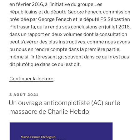
en février 2016, à l’initiative du groupe Les
Républicains et du député George Fenech, commission
présidée par George Fenech et le député PS Sébastien
Pietrasanta, qui a rendu ses conclusions en juillet 2016,
dans un rapport en deux volumes dont la consultation
peut s’avérer des plus instructives, comme nous avons
pu nous en rendre compte
dans la première partie
,
même si l’intéressant gît souvent dans ce qui n’est pas
dit plutôt que dans ce qui est dit.
de
Continuer la lecture
« 7+2+x=15
:
PUBLIÉ
3 AOÛT 2021
LE
l’équation
Un ouvrage anticomplotiste (AC) sur le
interdite
massacre de Charlie Hebdo
des
attentats
du
13