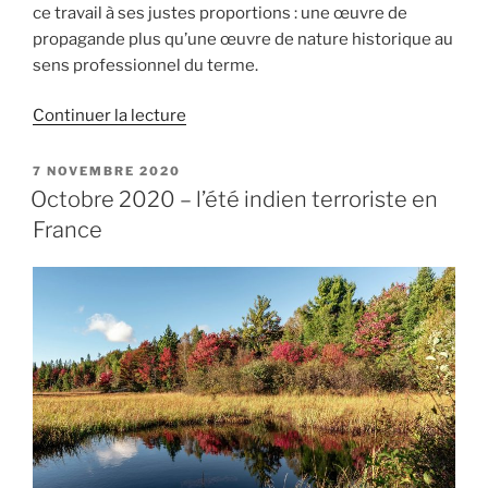
ce travail à ses justes proportions : une œuvre de
propagande plus qu’une œuvre de nature historique au
sens professionnel du terme.
de
Continuer la lecture
« Un
ouvrage
PUBLIÉ
7 NOVEMBRE 2020
LE
anticomplotiste
Octobre 2020 – l’été indien terroriste en
(AC)
France
sur
le
massacre
de
Charlie
Hebdo »