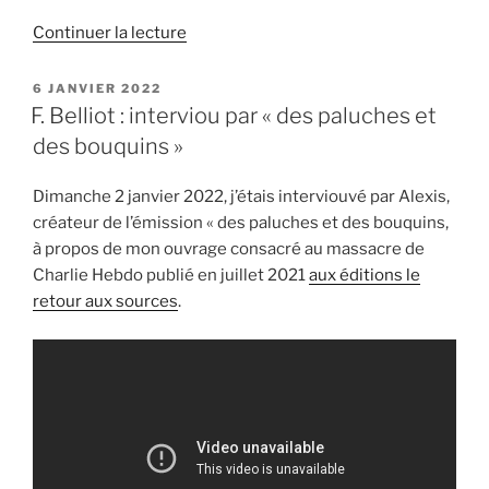
de
Continuer la lecture
« Entretien
ERFM
PUBLIÉ
6 JANVIER 2022
LE
sur
F. Belliot : interviou par « des paluches et
le
des bouquins »
massacre
de
Dimanche 2 janvier 2022, j’étais interviouvé par Alexis,
Charlie
créateur de l’émission « des paluches et des bouquins,
Hebdo »
à propos de mon ouvrage consacré au massacre de
Charlie Hebdo publié en juillet 2021
aux éditions le
retour aux sources
.