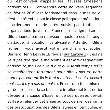
qu’il est convenu d’appeler les « fausses agressions
i
antisémites »
. Comprendre cette nouvelle séquence
de février 2019 est fondamental dans la mesure où
c’est le prétexte, pour la classe politique et médiatique
– ardemment et de près suivis par toutes les
organisations juives de France – de stigmatiser les
Gilets jaunes par un nouveau – quoique éculé – angle
d’attaque, à vocation paralysante. Attention Gilets
jaunes ! vous avertit votre grand ami et soutien
Bernard Henri Levy le 18 février
sur
Europe 1
«
Cela ne
veut pas dire que le mouvement est intrinsèquement
antisémite, mais cela veut dire qu’il serait temps qu’ils
se manifestent fortement pour dire « pas en notre
nom », pas comme ils le font maintenant « oui, d’accord,
mais »… Il n’y a pas de mais.
»
.
En soi, une telle mise en
garde de la part de ce faussaire intellectuel tout entier
dévoué à la cause d’Israël et de ses guerres devrait
suffire à reléguer cet enjeu au tout dernier des rangs
des préoccupations des Gilets jaunes en particulier, et