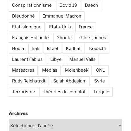
Conspirationnisme
Covid 19
Daech
Dieudonné
Emmanuel Macron
Etat Islamique
Etats-Unis
France
François Hollande
Ghouta
Gilets jaunes
Houla
Irak
Israël
Kadhafi
Kouachi
Laurent Fabius
Libye
Manuel Valls
Massacres
Medias
Molenbeek
ONU
Rudy Reichstadt
Salah Abdeslam
Syrie
Terrorisme
Théories du complot
Turquie
Archives