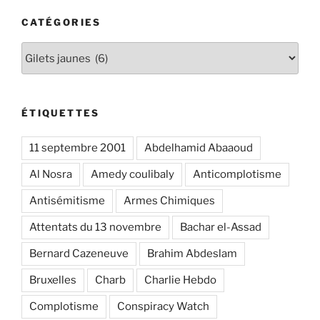
CATÉGORIES
Catégories
ÉTIQUETTES
11 septembre 2001
Abdelhamid Abaaoud
Al Nosra
Amedy coulibaly
Anticomplotisme
Antisémitisme
Armes Chimiques
Attentats du 13 novembre
Bachar el-Assad
Bernard Cazeneuve
Brahim Abdeslam
Bruxelles
Charb
Charlie Hebdo
Complotisme
Conspiracy Watch