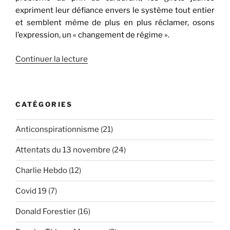
expriment leur défiance envers le système tout entier
et semblent même de plus en plus réclamer, osons
l’expression, un « changement de régime ».
de
Continuer la lecture
« Du
conflit
syrien
CATÉGORIES
au
conflit
Anticonspirationnisme
(21)
français,
une
Attentats du 13 novembre
(24)
couverture
médiatique
Charlie Hebdo
(12)
inversée »
Covid 19
(7)
Donald Forestier
(16)