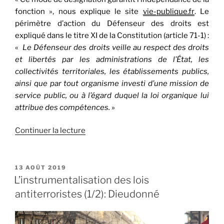
fonction », nous explique le site
vie-publique.fr
. Le
périmètre d’action du Défenseur des droits est
expliqué dans le titre XI de la Constitution (article 71-1) :
«
Le Défenseur des droits veille au respect des droits
et libertés par les administrations de l’État, les
collectivités territoriales, les établissements publics,
ainsi que par tout organisme investi d’une mission de
service public, ou à l’égard duquel la loi organique lui
attribue des compétences.
»
de
Continuer la lecture
« L’instrumentalisation
des
lois
PUBLIÉ
13 AOÛT 2019
LE
antiterroristes
L’instrumentalisation des lois
(2/2):
antiterroristes (1/2): Dieudonné
les
Gilets