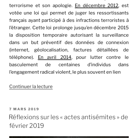
terrorisme et son apologie.
En décembre 2012
, est
votée une loi qui permet de juger les ressortissants
français ayant participé à des infractions terroristes à
l’étranger. Cette loi prolonge jusqu’en décembre 2015
la disposition temporaire autorisant la surveillance
dans un but préventif des données de connexion
(internet, géolocalisation, factures détaillées de
téléphone).
En avril 2014
, pour lutter contre le
basculement de
centaines d’individus dans
l’engagement radical violent, le plus souvent en lien
de
Continuer la lecture
« L’instrumentalisation
des
lois
PUBLIÉ
7 MARS 2019
LE
antiterroristes
Réflexions sur les « actes antisémites » de
(1/2):
février 2019
Dieudonné »