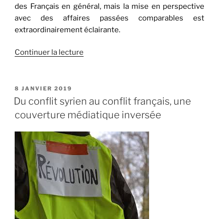
des Français en général, mais la mise en perspective
avec des affaires passées comparables est
extraordinairement éclairante.
de
Continuer la lecture
« Réflexions
sur
les
PUBLIÉ
8 JANVIER 2019
LE
« actes
Du conflit syrien au conflit français, une
antisémites »
couverture médiatique inversée
de
février
2019 »