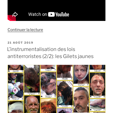
de
Continuer la lecture
« Entretien
à
PUBLIÉ
21 AOÛT 2019
LE
« Chroniques
L’instrumentalisation des lois
Hebdo »
antiterroristes (2/2): les Gilets jaunes
sur
ma
biographie
de
Reichstadt »