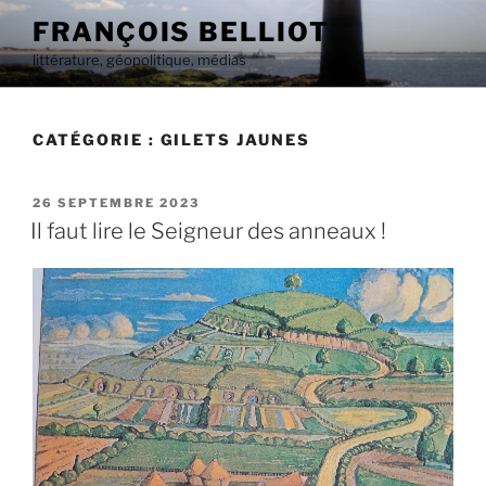
Aller
FRANÇOIS BELLIOT
au
littérature, géopolitique, médias
contenu
principal
CATÉGORIE :
GILETS JAUNES
PUBLIÉ
26 SEPTEMBRE 2023
LE
Il faut lire le Seigneur des anneaux !