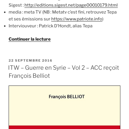
Sigest :
http://editions.sigest.net/page00010179.html
media : meta TV (NB : Metatv c’est fini, retrouvez Tepa
et ses émissions sur
https://www.patriote.info
)
Interviouveur : Patrick D’Hondt, alias Tepa
de
Continuer la lecture
« ITW
–
Guerre
PUBLIÉ
22 SEPTEMBRE 2016
LE
en
ITW – Guerre en Syrie – Vol 2 – ACC reçoit
Syrie
François Belliot
–
vol
2
–
Meta
TV
reçoit
François