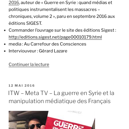
2016
, auteur de « Guerre en Syrie : quand médias et
politiques instrumentalisent les massacres –
chroniques, volume 2 », paru en septembre 2016 aux
éditions SIGEST.
Commander l’ouvrage sur le site des éditions Sigest :
http://editions.sigest.net/page00010179.html
media : Au Carrefour des Consciences
Interviouveur : Gérard Lazare
de
Continuer la lecture
« ITW
–
Guerre
PUBLIÉ
12 MAI 2016
LE
en
ITW – Meta TV – La guerre en Syrie et la
Syrie
manipulation médiatique des Français
–
Vol
2
–