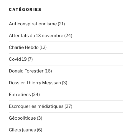
guerre
en
CATÉGORIES
Syrie
et
Anticonspirationnisme
(21)
la
manipulation
Attentats du 13 novembre
(24)
médiatique
Charlie Hebdo
(12)
des
Français »
Covid 19
(7)
Donald Forestier
(16)
Dossier Thierry Meyssan
(3)
Entretiens
(24)
Escroqueries médiatiques
(27)
Géopolitique
(3)
Gilets jaunes
(6)