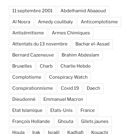
11 septembre 2001
Abdelhamid Abaaoud
Al Nosra
Amedy coulibaly
Anticomplotisme
Antisémitisme
Armes Chimiques
Attentats du 13 novembre
Bachar el-Assad
Bernard Cazeneuve
Brahim Abdeslam
Bruxelles
Charb
Charlie Hebdo
Complotisme
Conspiracy Watch
Conspirationnisme
Covid 19
Daech
Dieudonné
Emmanuel Macron
Etat Islamique
Etats-Unis
France
François Hollande
Ghouta
Gilets jaunes
Houla
Irak
Israël
Kadhafi
Kouachi