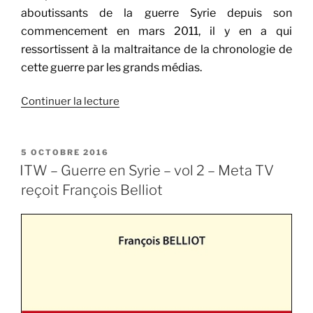
aboutissants de la guerre Syrie depuis son
commencement en mars 2011, il y en a qui
ressortissent à la maltraitance de la chronologie de
cette guerre par les grands médias.
de
Continuer la lecture
« La
chronologie
de
PUBLIÉ
5 OCTOBRE 2016
LE
la
ITW – Guerre en Syrie – vol 2 – Meta TV
guerre
reçoit François Belliot
en
Syrie,
de
mars
2011
à
nos