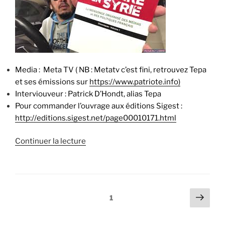
ACC
reçoit
François
Belliot »
Media : Meta TV ( NB : Metatv c’est fini, retrouvez Tepa
et ses émissions sur
https://www.patriote.info)
Interviouveur : Patrick D’Hondt, alias Tepa
Pour commander l’ouvrage aux éditions Sigest :
http://editions.sigest.net/page00010171.html
de
Continuer la lecture
« ITW
–
Meta
TV
Pagination
Page
Page
1
–
suiv
des
La
publications