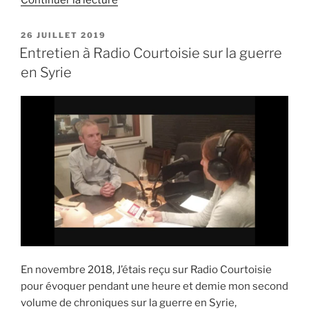
Continuer la lecture
« Octobre
2020
PUBLIÉ
26 JUILLET 2019
LE
–
Entretien à Radio Courtoisie sur la guerre
l’été
en Syrie
indien
terroriste
en
France »
En novembre 2018, J’étais reçu sur Radio Courtoisie
pour évoquer pendant une heure et demie mon second
volume de chroniques sur la guerre en Syrie,