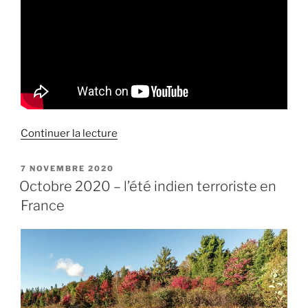
de
Continuer la lecture
« L’avenir
des
PUBLIÉ
7 NOVEMBRE 2020
LE
relations
Octobre 2020 – l’été indien terroriste en
diplomatiques
France
entre
la
France
et
la
Syrie »