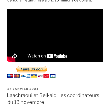
de Joulani étant mise à prix 10 millions de dollars.
PUBLIÉ
24 JANVIER 2024
LE
Laachraoui et Belkaid : les coordinateurs
du 13 novembre