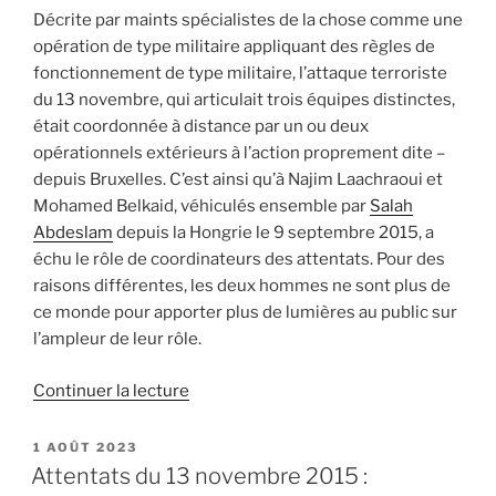
Décrite par maints spécialistes de la chose comme une
opération de type militaire appliquant des règles de
fonctionnement de type militaire, l’attaque terroriste
du 13 novembre, qui articulait trois équipes distinctes,
était coordonnée à distance par un ou deux
opérationnels extérieurs à l’action proprement dite –
depuis Bruxelles. C’est ainsi qu’à Najim Laachraoui et
Mohamed Belkaid, véhiculés ensemble par
Salah
Abdeslam
depuis la Hongrie le 9 septembre 2015, a
échu le rôle de coordinateurs des attentats. Pour des
raisons différentes, les deux hommes ne sont plus de
ce monde pour apporter plus de lumières au public sur
l’ampleur de leur rôle.
de
Continuer la lecture
« Laachraoui
et
PUBLIÉ
1 AOÛT 2023
LE
Belkaid
Attentats du 13 novembre 2015 :
: