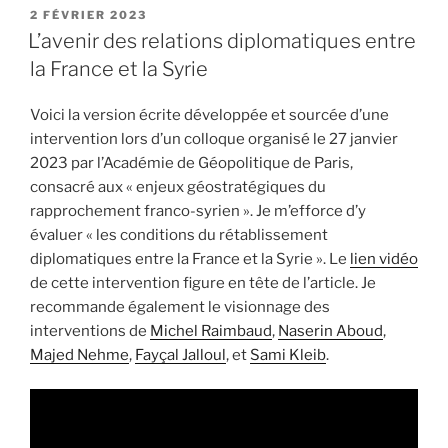
du
PUBLIÉ
2 FÉVRIER 2023
LE
13
L’avenir des relations diplomatiques entre
novembre
la France et la Syrie
2015
:
Voici la version écrite développée et sourcée d’une
contexte
intervention lors d’un colloque organisé le 27 janvier
et
2023 par l’Académie de Géopolitique de Paris,
déroulement »
consacré aux « enjeux géostratégiques du
rapprochement franco-syrien ». Je m’efforce d’y
évaluer « les conditions du rétablissement
diplomatiques entre la France et la Syrie ». Le
lien vidéo
de cette intervention figure en tête de l’article. Je
recommande également le visionnage des
interventions de
Michel Raimbaud
,
Naserin Aboud
,
Majed Nehme
,
Fayçal Jalloul
, et
Sami Kleib
.