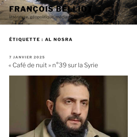
Aller
FRANÇOIS BELLIOT
au
littérature, géopolitique, médias
contenu
principal
ÉTIQUETTE :
AL NOSRA
PUBLIÉ
7 JANVIER 2025
LE
« Café de nuit » n°39 sur la Syrie