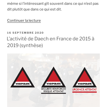
même si l’intéressant gît souvent dans ce qui n’est pas
dit plutôt que dans ce qui est dit.
de
Continuer la lecture
« 7+2+x=15
:
PUBLIÉ
16 SEPTEMBRE 2020
LE
l’équation
L’activité de Daech en France de 2015 à
interdite
2019 (synthèse)
des
attentats
du
13
novembre
(2/2) »