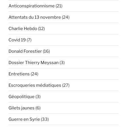
en
Anticonspirationnisme
(21)
France
de
Attentats du 13 novembre
(24)
2015
à
Charlie Hebdo
(12)
2019
Covid 19
(7)
(synthèse) »
Donald Forestier
(16)
Dossier Thierry Meyssan
(3)
Entretiens
(24)
Escroqueries médiatiques
(27)
Géopolitique
(3)
Gilets jaunes
(6)
Guerre en Syrie
(33)