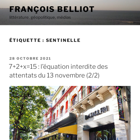
Aller
FRANÇOIS BELLIOT
au
littérature, géopolitique, médias
contenu
principal
ÉTIQUETTE :
SENTINELLE
PUBLIÉ
28 OCTOBRE 2021
LE
7+2+x=15 : l’équation interdite des
attentats du 13 novembre (2/2)