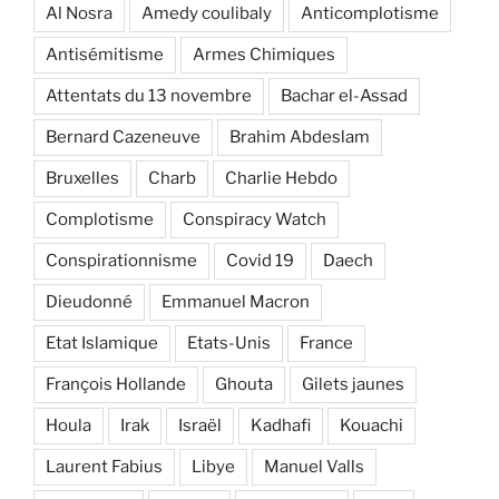
Al Nosra
Amedy coulibaly
Anticomplotisme
Antisémitisme
Armes Chimiques
Attentats du 13 novembre
Bachar el-Assad
Bernard Cazeneuve
Brahim Abdeslam
Bruxelles
Charb
Charlie Hebdo
Complotisme
Conspiracy Watch
Conspirationnisme
Covid 19
Daech
Dieudonné
Emmanuel Macron
Etat Islamique
Etats-Unis
France
François Hollande
Ghouta
Gilets jaunes
Houla
Irak
Israël
Kadhafi
Kouachi
Laurent Fabius
Libye
Manuel Valls