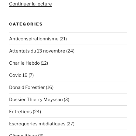
de
Continuer la lecture
« 7+2+x=15
:
CATÉGORIES
l’équation
interdite
Anticonspirationnisme
(21)
des
attentats
Attentats du 13 novembre
(24)
du
13
Charlie Hebdo
(12)
novembre
Covid 19
(7)
(1/2) »
Donald Forestier
(16)
Dossier Thierry Meyssan
(3)
Entretiens
(24)
Escroqueries médiatiques
(27)
Géopolitique
(3)