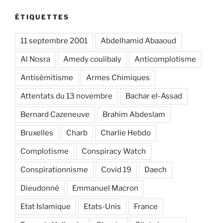
ÉTIQUETTES
11 septembre 2001
Abdelhamid Abaaoud
Al Nosra
Amedy coulibaly
Anticomplotisme
Antisémitisme
Armes Chimiques
Attentats du 13 novembre
Bachar el-Assad
Bernard Cazeneuve
Brahim Abdeslam
Bruxelles
Charb
Charlie Hebdo
Complotisme
Conspiracy Watch
Conspirationnisme
Covid 19
Daech
Dieudonné
Emmanuel Macron
Etat Islamique
Etats-Unis
France