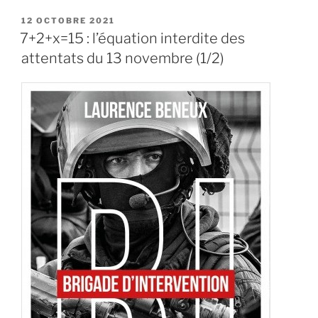
« 7+2+x=15
:
PUBLIÉ
12 OCTOBRE 2021
LE
l’équation
7+2+x=15 : l’équation interdite des
interdite
attentats du 13 novembre (1/2)
des
attentats
du
13
novembre
(2/2) »