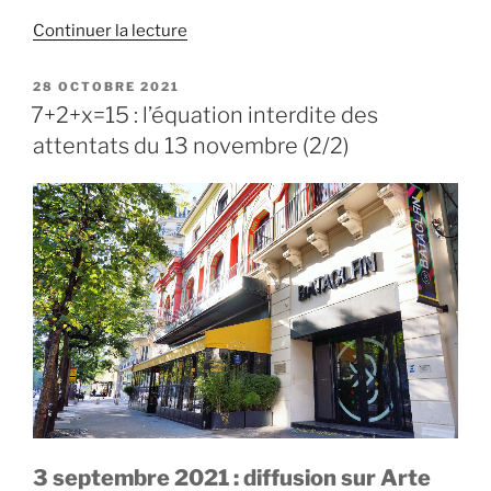
de
Continuer la lecture
« Attentats
du
PUBLIÉ
28 OCTOBRE 2021
LE
13
7+2+x=15 : l’équation interdite des
novembre
attentats du 13 novembre (2/2)
2015
:
contexte
et
déroulement »
3 septembre 2021 : diffusion sur Arte