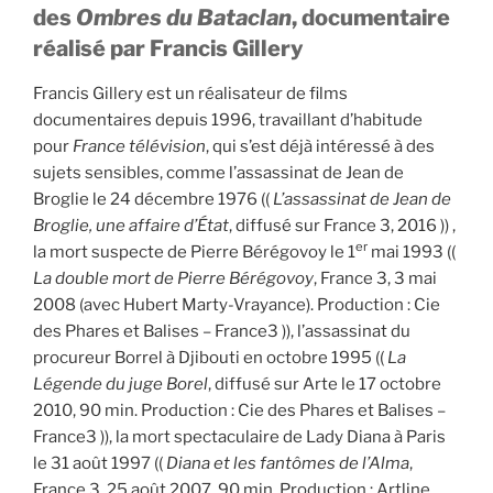
des
Ombres du Bataclan
, documentaire
réalisé par Francis Gillery
Francis Gillery est un réalisateur de films
documentaires depuis 1996, travaillant d’habitude
pour
France télévision
, qui s’est déjà intéressé à des
sujets sensibles, comme l’assassinat de Jean de
Broglie le 24 décembre 1976 ((
L’assassinat de Jean de
Broglie, une affaire d’État
, diffusé sur France 3, 2016 )) ,
er
la mort suspecte de Pierre Bérégovoy le 1
mai 1993 ((
La double mort de Pierre Bérégovoy
, France 3, 3 mai
2008 (avec Hubert Marty-Vrayance). Production : Cie
des Phares et Balises – France3 )), l’assassinat du
procureur Borrel à Djibouti en octobre 1995 ((
La
Légende du juge Borel
, diffusé sur Arte le 17 octobre
2010, 90 min. Production : Cie des Phares et Balises –
France3 )), la mort spectaculaire de Lady Diana à Paris
le 31 août 1997 ((
Diana et les fantômes de l’Alma
,
France 3, 25 août 2007, 90 min. Production : Artline