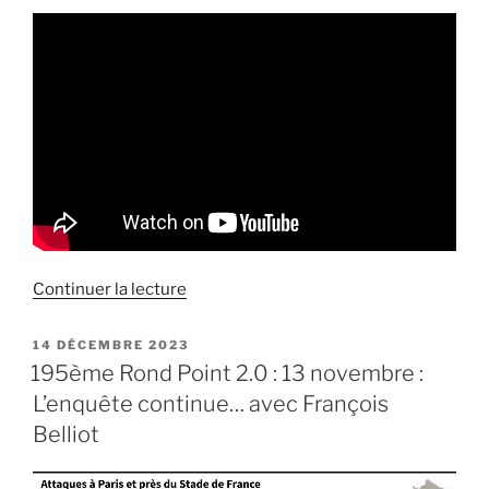
de
Continuer la lecture
« Entretien
sur
PUBLIÉ
14 DÉCEMBRE 2023
LE
« Halterophilo »
195ème Rond Point 2.0 : 13 novembre :
à
L’enquête continue… avec François
propos
Belliot
du
massacre