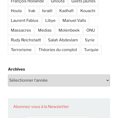
François Hollande
Ghouta
Gilets jaunes
Houla
Irak
Israël
Kadhafi
Kouachi
Laurent Fabius
Libye
Manuel Valls
Massacres
Medias
Molenbeek
ONU
Rudy Reichstadt
Salah Abdeslam
Syrie
Terrorisme
Théories du complot
Turquie
Archives
Abonnez-vous à la Newsletter