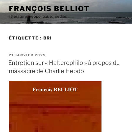
Aller
FRANÇOIS BELLIOT
au
littérature, géopolitique, médias
contenu
principal
ÉTIQUETTE :
BRI
PUBLIÉ
21 JANVIER 2025
LE
Entretien sur « Halterophilo » à propos du
massacre de Charlie Hebdo