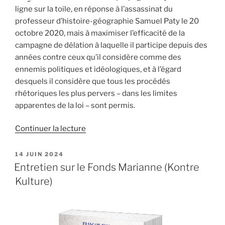
ligne sur la toile, en réponse à l’assassinat du
professeur d’histoire-géographie Samuel Paty le 20
octobre 2020, mais à maximiser l’efficacité de la
campagne de délation à laquelle il participe depuis des
années contre ceux qu’il considère comme des
ennemis politiques et idéologiques, et à l’égard
desquels il considère que tous les procédés
rhétoriques les plus pervers – dans les limites
apparentes de la loi – sont permis.
de
Continuer la lecture
« Ma
« notice
PUBLIÉ
14 JUIN 2024
LE
personnalité »
Entretien sur le Fonds Marianne (Kontre
Conspiracy
Kulture)
Watch
est
une
fraude »