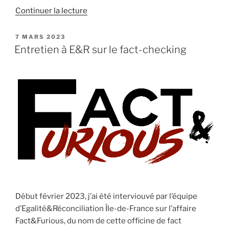
de
Continuer la lecture
« L’inversion
accusatoire
PUBLIÉ
7 MARS 2023
LE
selon
Entretien à E&R sur le fact-checking
Rudy
Reichstadt
en
20
citations »
Début février 2023, j’ai été interviouvé par l’équipe
d’Egalité&Réconciliation Île-de-France sur l’affaire
Fact&Furious, du nom de cette officine de fact