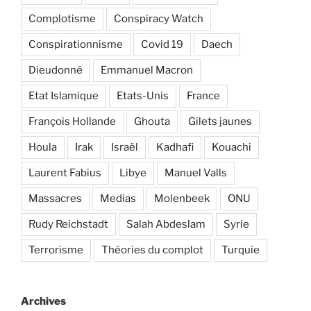
Complotisme
Conspiracy Watch
Conspirationnisme
Covid 19
Daech
Dieudonné
Emmanuel Macron
Etat Islamique
Etats-Unis
France
François Hollande
Ghouta
Gilets jaunes
Houla
Irak
Israël
Kadhafi
Kouachi
Laurent Fabius
Libye
Manuel Valls
Massacres
Medias
Molenbeek
ONU
Rudy Reichstadt
Salah Abdeslam
Syrie
Terrorisme
Théories du complot
Turquie
Archives