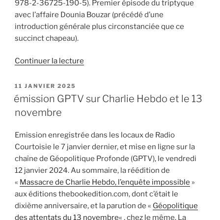
978-2-36725-190-5). Premier épisode du triptyque
avec l’affaire Dounia Bouzar (précédé d’une
introduction générale plus circonstanciée que ce
succinct chapeau).
de
Continuer la lecture
« L’affaire
Dounia
PUBLIÉ
11 JANVIER 2025
LE
Bouzar
émission GPTV sur Charlie Hebdo et le 13
:
novembre
annexe
1/3
Emission enregistrée dans les locaux de Radio
au
Courtoisie le 7 janvier dernier, et mise en ligne sur la
livre
chaîne de Géopolitique Profonde (GPTV), le vendredi
sur
12 janvier 2024. Au sommaire, la réédition de
le
«
Massacre de Charlie Hebdo, l’enquête impossible
»
Fonds
aux éditions thebookedition.com, dont c’était le
Marianne »
dixième anniversaire, et la parution de «
Géopolitique
des attentats du 13 novembre
« , chez le même. La