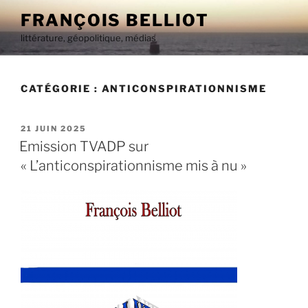
Aller
FRANÇOIS BELLIOT
au
littérature, géopolitique, médias
contenu
principal
CATÉGORIE :
ANTICONSPIRATIONNISME
PUBLIÉ
21 JUIN 2025
LE
Emission TVADP sur
« L’anticonspirationnisme mis à nu »