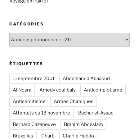
Voyage en Irak
(6)
CATÉGORIES
Catégories
ÉTIQUETTES
11 septembre 2001
Abdelhamid Abaaoud
Al Nosra
Amedy coulibaly
Anticomplotisme
Antisémitisme
Armes Chimiques
Attentats du 13 novembre
Bachar el-Assad
Bernard Cazeneuve
Brahim Abdeslam
Bruxelles
Charb
Charlie Hebdo