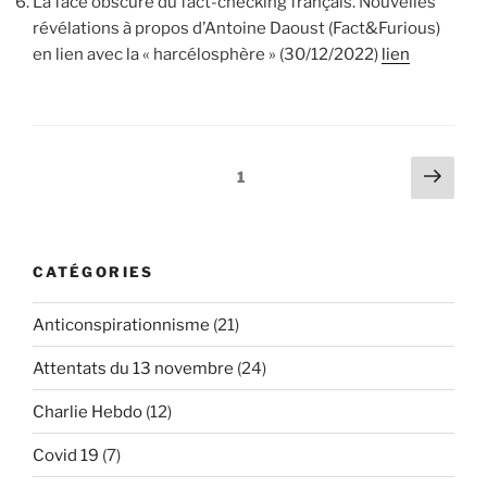
La face obscure du fact-checking français. Nouvelles
révélations à propos d’Antoine Daoust (Fact&Furious)
en lien avec la « harcélosphère » (30/12/2022)
lien
Pagination
Page
Page
1
suiv
des
publications
CATÉGORIES
Anticonspirationnisme
(21)
Attentats du 13 novembre
(24)
Charlie Hebdo
(12)
Covid 19
(7)