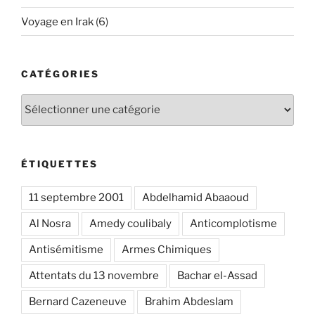
Voyage en Irak
(6)
CATÉGORIES
Catégories
ÉTIQUETTES
11 septembre 2001
Abdelhamid Abaaoud
Al Nosra
Amedy coulibaly
Anticomplotisme
Antisémitisme
Armes Chimiques
Attentats du 13 novembre
Bachar el-Assad
Bernard Cazeneuve
Brahim Abdeslam