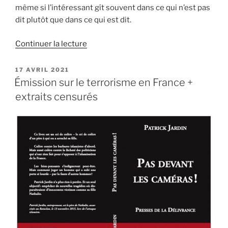
même si l’intéressant gît souvent dans ce qui n’est pas
dit plutôt que dans ce qui est dit.
de
Continuer la lecture
« 7+2+x=15
:
PUBLIÉ
17 AVRIL 2021
LE
l’équation
Émission sur le terrorisme en France +
interdite
extraits censurés
des
attentats
du
13
novembre
(2/2) »