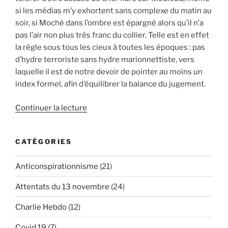
si les médias m’y exhortent sans complexe du matin au
soir, si Moché dans l’ombre est épargné alors qu’il n’a
pas l’air non plus très franc du collier. Telle est en effet
la règle sous tous les cieux à toutes les époques : pas
d’hydre terroriste sans hydre marionnettiste, vers
laquelle il est de notre devoir de pointer au moins un
index formel, afin d’équilibrer la balance du jugement.
de
Continuer la lecture
« Émission
sur
CATÉGORIES
le
terrorisme
Anticonspirationnisme
(21)
en
France
Attentats du 13 novembre
(24)
+
extraits
Charlie Hebdo
(12)
censurés »
Covid 19
(7)