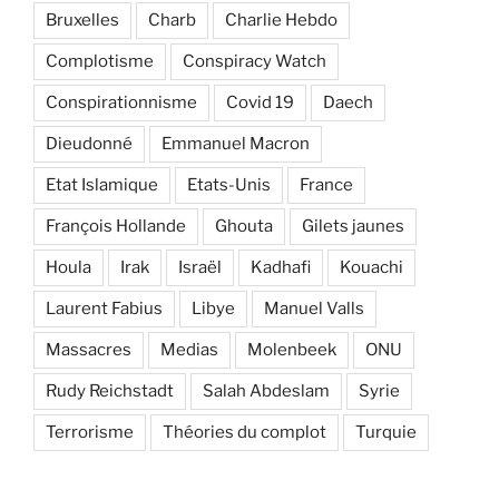
Bruxelles
Charb
Charlie Hebdo
Complotisme
Conspiracy Watch
Conspirationnisme
Covid 19
Daech
Dieudonné
Emmanuel Macron
Etat Islamique
Etats-Unis
France
François Hollande
Ghouta
Gilets jaunes
Houla
Irak
Israël
Kadhafi
Kouachi
Laurent Fabius
Libye
Manuel Valls
Massacres
Medias
Molenbeek
ONU
Rudy Reichstadt
Salah Abdeslam
Syrie
Terrorisme
Théories du complot
Turquie