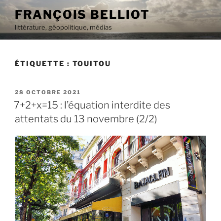
Aller
FRANÇOIS BELLIOT
au
littérature, géopolitique, médias
contenu
principal
ÉTIQUETTE :
TOUITOU
PUBLIÉ
28 OCTOBRE 2021
LE
7+2+x=15 : l’équation interdite des
attentats du 13 novembre (2/2)