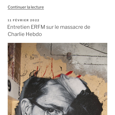
de
Continuer la lecture
« Nouvelle
édition
PUBLIÉ
11 FÉVRIER 2022
LE
de
Entretien ERFM sur le massacre de
« Charlie
Charlie Hebdo
Hebdo,
l’enquête
impossible » »