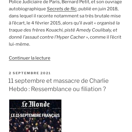
Police Judiciaire de Paris, Bernard Petit, et son ouvrage
autobiographique
Secrets de flic
, publié en juin 2018,
dans lequel il raconte notamment sa très brutale mise
à l’écart, le 4 février 2015, alors qu’il avait «
organisé la
traque des frères Kouachi, pisté Amedy Coulibaly, et
donné l’assaut contre l’Hyper Cacher
», comme il l’écrit
lui-même.
de
Continuer la lecture
« 7+2+x=15
:
PUBLIÉ
2 SEPTEMBRE 2021
LE
l’équation
11 septembre et massacre de Charlie
interdite
Hebdo : Ressemblance ou filiation ?
des
attentats
du
13
novembre
(1/2) »