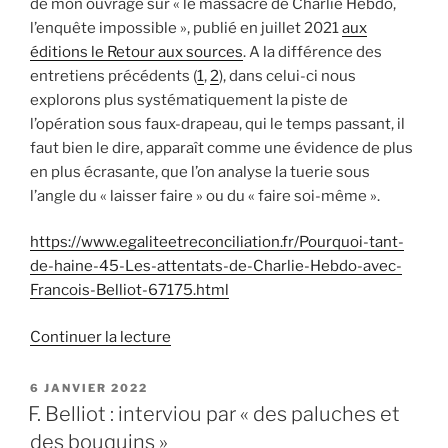
de mon ouvrage sur « le massacre de Charlie Hebdo,
l’enquête impossible », publié en juillet 2021
aux
éditions le Retour aux sources
. A la différence des
entretiens précédents (
1
,
2
), dans celui-ci nous
explorons plus systématiquement la piste de
l’opération sous faux-drapeau, qui le temps passant, il
faut bien le dire, apparaît comme une évidence de plus
en plus écrasante, que l’on analyse la tuerie sous
l’angle du « laisser faire » ou du « faire soi-même ».
https://www.egaliteetreconciliation.fr/Pourquoi-tant-
de-haine-45-Les-attentats-de-Charlie-Hebdo-avec-
Francois-Belliot-67175.html
de
Continuer la lecture
« Entretien
ERFM
PUBLIÉ
6 JANVIER 2022
LE
sur
F. Belliot : interviou par « des paluches et
le
des bouquins »