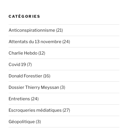
publications
Charlie
Hebdo :
CATÉGORIES
Ressemblance
ou
Anticonspirationnisme
(21)
filiation ? »
Attentats du 13 novembre
(24)
Charlie Hebdo
(12)
Covid 19
(7)
Donald Forestier
(16)
Dossier Thierry Meyssan
(3)
Entretiens
(24)
Escroqueries médiatiques
(27)
Géopolitique
(3)