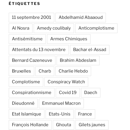
ÉTIQUETTES
11 septembre 2001
Abdelhamid Abaaoud
Al Nosra
Amedy coulibaly
Anticomplotisme
Antisémitisme
Armes Chimiques
Attentats du 13 novembre
Bachar el-Assad
Bernard Cazeneuve
Brahim Abdeslam
Bruxelles
Charb
Charlie Hebdo
Complotisme
Conspiracy Watch
Conspirationnisme
Covid 19
Daech
Dieudonné
Emmanuel Macron
Etat Islamique
Etats-Unis
France
François Hollande
Ghouta
Gilets jaunes