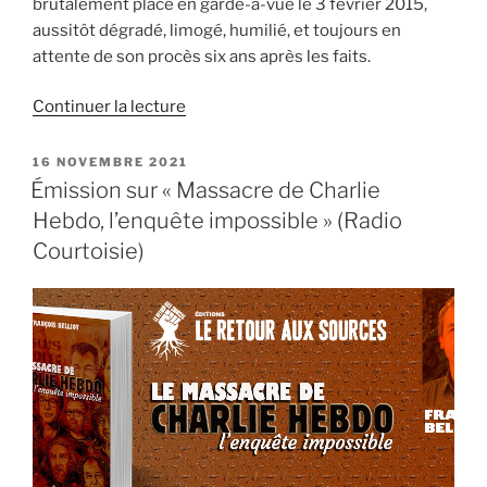
brutalement placé en garde-à-vue le 3 février 2015,
aussitôt dégradé, limogé, humilié, et toujours en
attente de son procès six ans après les faits.
de
Continuer la lecture
« La
destruction
PUBLIÉ
16 NOVEMBRE 2021
LE
de
Émission sur « Massacre de Charlie
Bernard
Hebdo, l’enquête impossible » (Radio
Petit,
Courtoisie)
patron
du
36
quai
des
Orfèvres »