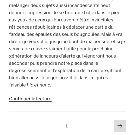
mélanger deux sujets aussi incandescents peut
donner l’impression de se tirer une balle dans le pied
aux yeux de ceux qui éprouvent déjà d’invincibles
réticences républicaines à déplacer une partie du
fardeau des épaules des seuls bougnoules. Mais à vrai
dire, si je veux aller jusqu’au bout de ma pensée, et si je
veux faire œuvre vraiment utile pour la prochaine
génération de lanceurs d’alerte qui viendront nous
seconder puis prendre notre place dans le
dégrossissement et l’exploration de la carrière, il faut
bien aller aussi loin que possible dans ce qui est
faisable
hic et nunc
.
de
Continuer la lecture
« 11
septembre
et
Pagination
Page
Page
1
massacre
suiv
des
de