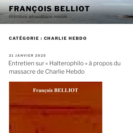
Aller
FRANÇOIS BELLIOT
au
littérature, géopolitique, médias
contenu
principal
CATÉGORIE :
CHARLIE HEBDO
PUBLIÉ
21 JANVIER 2025
LE
Entretien sur « Halterophilo » à propos du
massacre de Charlie Hebdo