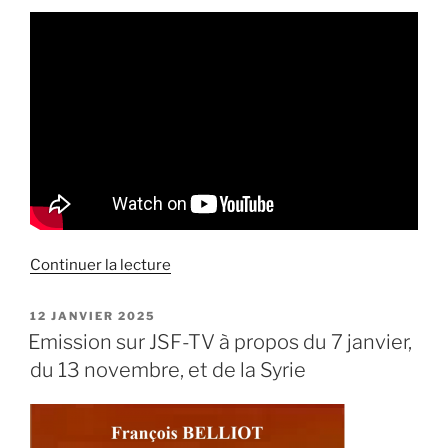
de
Continuer la lecture
« Entretien
sur
PUBLIÉ
12 JANVIER 2025
LE
« Halterophilo »
Emission sur JSF-TV à propos du 7 janvier,
à
du 13 novembre, et de la Syrie
propos
du
massacre