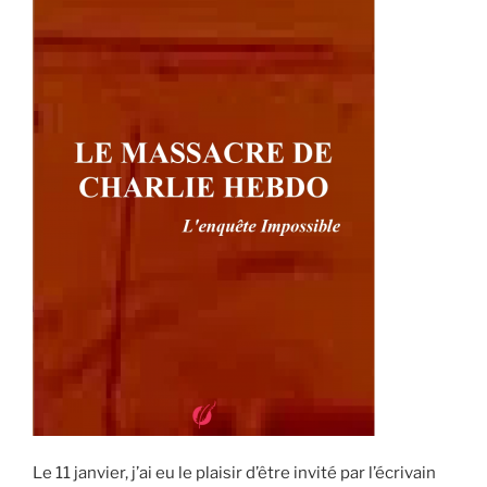
de
Charlie
Hebdo »
Le 11 janvier, j’ai eu le plaisir d’être invité par l’écrivain