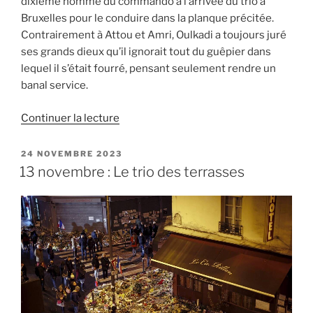
dixième homme du commando à l’arrivée du trio à
Bruxelles pour le conduire dans la planque précitée.
Contrairement à Attou et Amri, Oulkadi a toujours juré
ses grands dieux qu’il ignorait tout du guêpier dans
lequel il s’était fourré, pensant seulement rendre un
banal service.
de
Continuer la lecture
« Attou,
Amri
PUBLIÉ
24 NOVEMBRE 2023
LE
et
13 novembre : Le trio des terrasses
Oulkadi,
les
chauffeurs
de
Salah
Abdeslam »