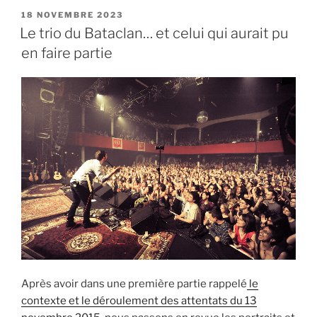
novembre
PUBLIÉ
18 NOVEMBRE 2023
LE
:
Le trio du Bataclan… et celui qui aurait pu
Le
en faire partie
trio
des
terrasses »
Après avoir dans une première partie rappelé
le
contexte et le déroulement des attentats du 13