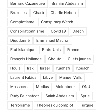
Bernard Cazeneuve
Brahim Abdeslam
Bruxelles
Charb
Charlie Hebdo
Complotisme
Conspiracy Watch
Conspirationnisme
Covid 19
Daech
Dieudonné
Emmanuel Macron
Etat Islamique
Etats-Unis
France
François Hollande
Ghouta
Gilets jaunes
Houla
Irak
Israël
Kadhafi
Kouachi
Laurent Fabius
Libye
Manuel Valls
Massacres
Medias
Molenbeek
ONU
Rudy Reichstadt
Salah Abdeslam
Syrie
Terrorisme
Théories du complot
Turquie