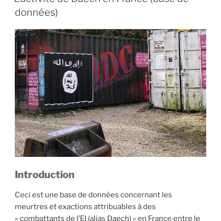
en
données)
France
de
2015
à
2019
(synthèse) »
Introduction
Ceci est une base de données concernant les
meurtres et exactions attribuables à des
« combattants de l’EI (alias Daech) » en France entre le