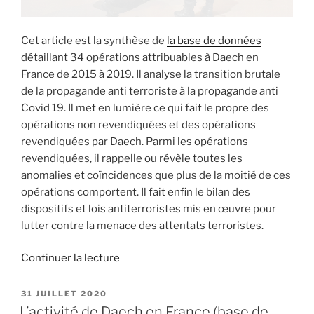
Cet article est la synthèse de
la base de données
détaillant 34 opérations attribuables à Daech en
France de 2015 à 2019. Il analyse la transition brutale
de la propagande anti terroriste à la propagande anti
Covid 19. Il met en lumière ce qui fait le propre des
opérations non revendiquées et des opérations
revendiquées par Daech. Parmi les opérations
revendiquées, il rappelle ou révèle toutes les
anomalies et coïncidences que plus de la moitié de ces
opérations comportent. Il fait enfin le bilan des
dispositifs et lois antiterroristes mis en œuvre pour
lutter contre la menace des attentats terroristes.
de
Continuer la lecture
« L’activité
de
PUBLIÉ
31 JUILLET 2020
LE
Daech
L’activité de Daech en France (base de