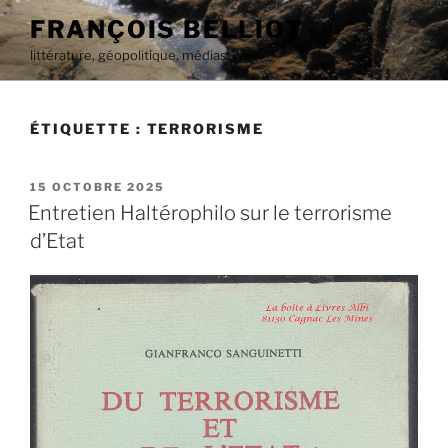
Aller
FRANÇOIS BELLIOT
au
littérature, géopolitique, médias
contenu
principal
ÉTIQUETTE :
TERRORISME
PUBLIÉ
15 OCTOBRE 2025
LE
Entretien Haltérophilo sur le terrorisme
d’Etat