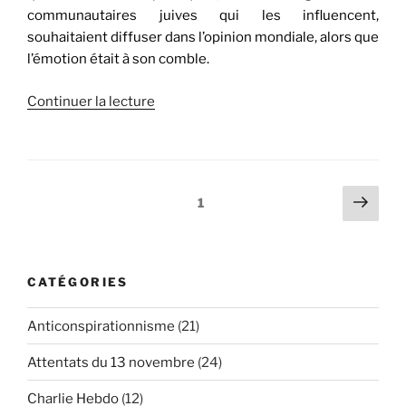
communautaires juives qui les influencent,
souhaitaient diffuser dans l’opinion mondiale, alors que
l’émotion était à son comble.
de
Continuer la lecture
« Le
conte
de
fées
Pagination
Page
Page
1
nauséabond
suiv
des
du
publications
« héros
de
CATÉGORIES
l’Hyper
Cacher » »
Anticonspirationnisme
(21)
Attentats du 13 novembre
(24)
Charlie Hebdo
(12)