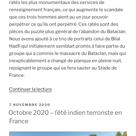
ratés les plus monumentaux des services de
renseignement français, ce qui augmente le scandale
que ces trois hommes aient pu un jour pouvoir
perpétrer ce qu’ils ont perpétré. Ces ratés sont des
pièces du puzzle plus général de
l’abandon du Bataclan
.
Nous avons ajouté à ce trio de portraits celui de Bilal
Hadfi qui initialement semblait promis à faire partie du
groupe qui a commis le massacre du Bataclan, mais qui
inexplicablement a changé de planque en pleine nuit,
rejoignant le groupe qui se fera sauter au Stade de
France.
de
Continuer la lecture
« Le
trio
PUBLIÉ
7 NOVEMBRE 2020
LE
du
Octobre 2020 – l’été indien terroriste en
Bataclan…
France
et
celui