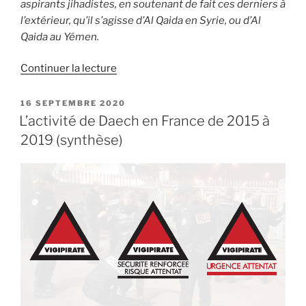
aspirants jihadistes, en soutenant de fait ces derniers à
l’extérieur, qu’il s’agisse d’Al Qaida en Syrie, ou d’Al
Qaida au Yémen.
de
Continuer la lecture
« Octobre
2020
PUBLIÉ
16 SEPTEMBRE 2020
LE
–
L’activité de Daech en France de 2015 à
l’été
2019 (synthèse)
indien
terroriste
en
France »