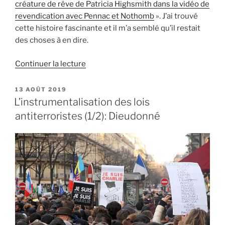
créature de rêve de Patricia Highsmith dans la vidéo de
revendication avec Pennac et Nothomb
». J’ai trouvé
cette histoire fascinante et il m’a semblé qu’il restait
des choses à en dire.
de
Continuer la lecture
« La
bibliothèque
PUBLIÉ
13 AOÛT 2019
LE
d’Amedy
L’instrumentalisation des lois
Coulibaly »
antiterroristes (1/2): Dieudonné