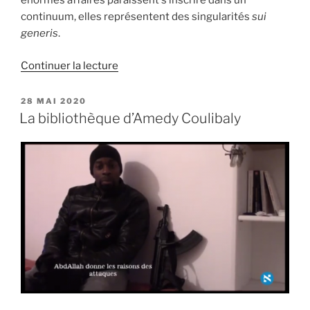
énormes affaires paraissent s’inscrire dans un
continuum, elles représentent des singularités
sui
generis
.
de
Continuer la lecture
« L’activité
de
PUBLIÉ
28 MAI 2020
LE
Daech
La bibliothèque d’Amedy Coulibaly
en
France
(base
de
données) »