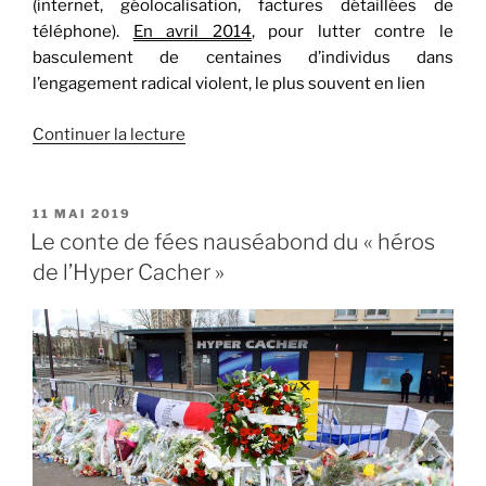
(internet, géolocalisation, factures détaillées de
téléphone).
En avril 2014
, pour lutter contre le
basculement de
centaines d’individus dans
l’engagement radical violent, le plus souvent en lien
de
Continuer la lecture
« L’instrumentalisation
des
lois
PUBLIÉ
11 MAI 2019
LE
antiterroristes
Le conte de fées nauséabond du « héros
(1/2):
de l’Hyper Cacher »
Dieudonné »