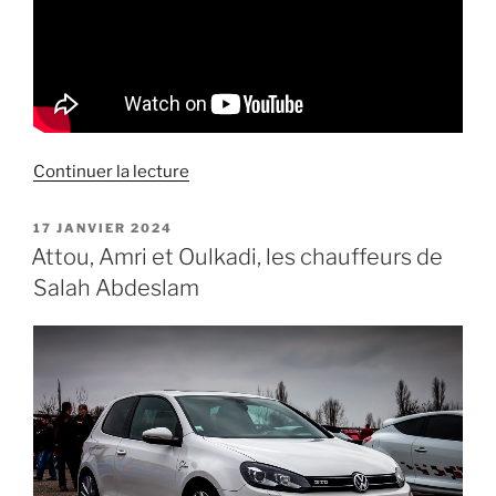
de
Continuer la lecture
« Entretien
Haltérophilo
PUBLIÉ
17 JANVIER 2024
LE
sur
Attou, Amri et Oulkadi, les chauffeurs de
le
Salah Abdeslam
terrorisme
d’Etat »