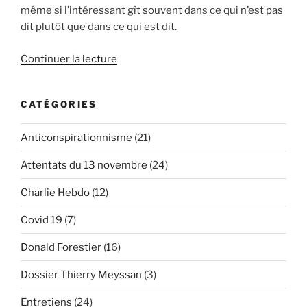
même si l’intéressant gît souvent dans ce qui n’est pas
dit plutôt que dans ce qui est dit.
de
Continuer la lecture
« 7+2+x=15
:
CATÉGORIES
l’équation
interdite
Anticonspirationnisme
(21)
des
attentats
Attentats du 13 novembre
(24)
du
13
Charlie Hebdo
(12)
novembre
Covid 19
(7)
(2/2) »
Donald Forestier
(16)
Dossier Thierry Meyssan
(3)
Entretiens
(24)