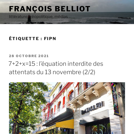
Aller
FRANÇOIS BELLIOT
au
littérature, géopolitique, médias
contenu
principal
ÉTIQUETTE :
FIPN
PUBLIÉ
28 OCTOBRE 2021
LE
7+2+x=15 : l’équation interdite des
attentats du 13 novembre (2/2)