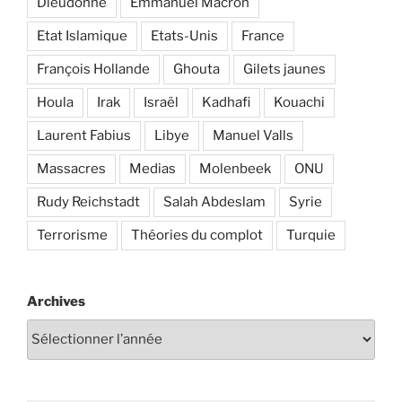
Dieudonné
Emmanuel Macron
Etat Islamique
Etats-Unis
France
François Hollande
Ghouta
Gilets jaunes
Houla
Irak
Israël
Kadhafi
Kouachi
Laurent Fabius
Libye
Manuel Valls
Massacres
Medias
Molenbeek
ONU
Rudy Reichstadt
Salah Abdeslam
Syrie
Terrorisme
Théories du complot
Turquie
Archives