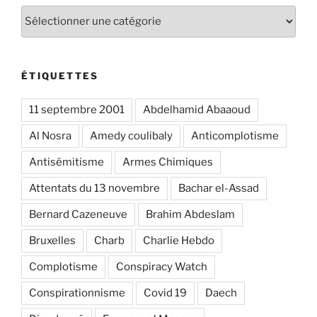
Catégories
ÉTIQUETTES
11 septembre 2001
Abdelhamid Abaaoud
Al Nosra
Amedy coulibaly
Anticomplotisme
Antisémitisme
Armes Chimiques
Attentats du 13 novembre
Bachar el-Assad
Bernard Cazeneuve
Brahim Abdeslam
Bruxelles
Charb
Charlie Hebdo
Complotisme
Conspiracy Watch
Conspirationnisme
Covid 19
Daech