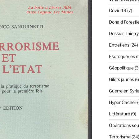
Covid 19
(7)
Donald Foresti
Dossier Thierr
Entretiens
(24)
Escroqueries m
Géopolitique
(3
Gilets jaunes
(6
Guerre en Syri
Hyper Cacher
(
Littérature
(9)
Opérations sou
Terrorisme
(24