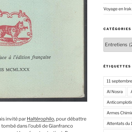
Voyage en Irak
CATÉGORIES
Catégories
ÉTIQUETTES
11 septembr
Al Nosra
Anticomplot
Armes Chimi
is invité par
Haltérophilo
, pour débattre
Attentats du
 tombé dans l’oubli de Gianfranco