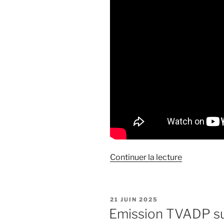
de
Continuer la lecture
« Entretien
Haltérophi
sur
PUBLIÉ
21 JUIN 2025
le
LE
Emission TVADP s
terrorisme