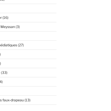
er
(16)
y Meyssan
(3)
édiatiques
(27)
)
)
e
(33)
4)
s faux-drapeau
(13)
)