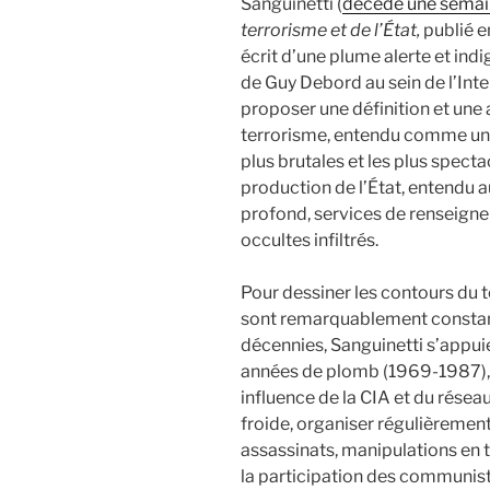
Sanguinetti (
décédé une semain
terrorisme et de l’État,
publié e
écrit d’une plume alerte et in
de Guy Debord au sein de l’Inte
proposer une définition et une
terrorisme, entendu comme un
plus brutales et les plus spect
production de l’État, entendu au
profond, services de renseign
occultes infiltrés.
Pour dessiner les contours du 
sont remarquablement constant
décennies, Sanguinetti s’appui
années de plomb (1969-1987), qu
influence de la CIA et du résea
froide, organiser régulièremen
assassinats, manipulations en t
la participation des communiste