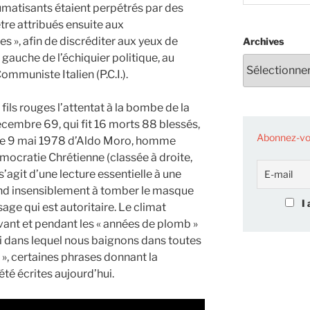
aumatisants étaient perpétrés par des
tre attribués ensuite aux
 », afin de discréditer aux yeux de
Archives
à gauche de l’échiquier politique, au
ommuniste Italien (P.C.I.).
 fils rouges l’attentat à la bombe de la
écembre 69, qui fit 16 morts 88 blessés,
Abonnez-vou
t le 9 mai 1978 d’Aldo Moro, homme
Démocratie Chrétienne (classée à droite,
s’agit d’une lecture essentielle à une
end insensiblement à tomber le masque
I 
sage qui est autoritaire. Le climat
 avant et pendant les « années de plomb »
ui dans lequel nous baignons dans toutes
», certaines phrases donnant la
été écrites aujourd’hui.