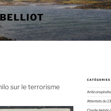
 BELLIOT
as
S
CATÉGORIES
ilo sur le terrorisme
Anticonspirati
Attentats du 1
Charlie Hebdo
(