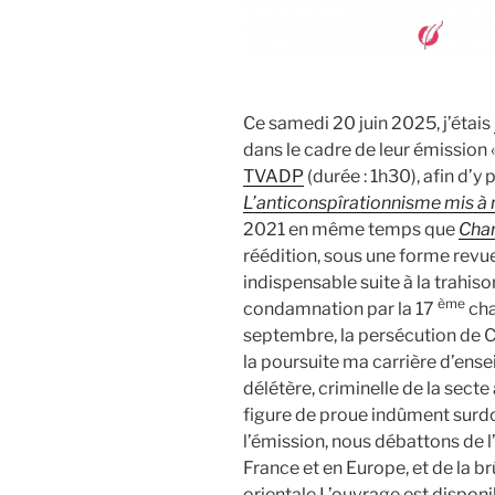
Ce samedi 20 juin 2025, j’étais
dans le cadre de leur émission 
TVADP
(durée : 1h30), afin d’y
L’anticonspîrationnisme mis à 
2021 en même temps que
Char
réédition, sous une forme revu
indispensable suite à la trahis
ème
condamnation par la 17
cha
septembre, la persécution de 
la poursuite ma carrière d’ensei
délétère, criminelle de la sect
figure de proue indûment surd
l’émission, nous débattons de 
France et en Europe, et de la b
orientale L’ouvrage est dispon