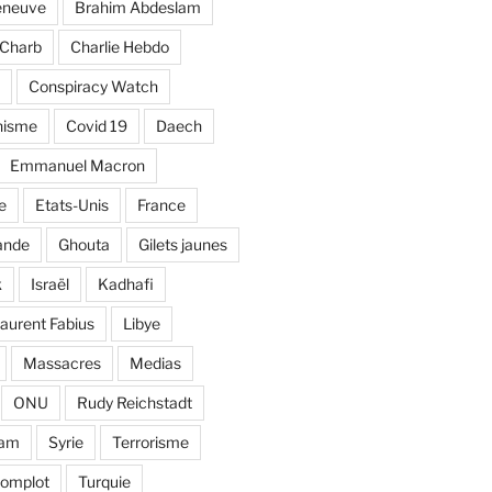
eneuve
Brahim Abdeslam
Charb
Charlie Hebdo
Conspiracy Watch
nisme
Covid 19
Daech
Emmanuel Macron
e
Etats-Unis
France
ande
Ghouta
Gilets jaunes
k
Israël
Kadhafi
aurent Fabius
Libye
Massacres
Medias
ONU
Rudy Reichstadt
lam
Syrie
Terrorisme
complot
Turquie