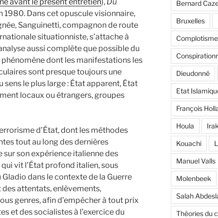
e avant le présent entretien
),
Du
Bernard Caz
n 1980. Dans cet opuscule visionnaire,
Bruxelles
dignée, Sanguinetti, compagnon de route
rnationale situationniste, s’attache à
Complotisme
 analyse aussi complète que possible du
Conspiration
 phénomène dont les manifestations les
aculaires sont presque toujours une
Dieudonné
 sens le plus large : État apparent, État
Etat Islamiqu
ement locaux ou étrangers, groupes
François Holl
Houla
Ira
terrorisme d’État, dont les méthodes
es tout au long des dernières
Kouachi
L
e sur son expérience italienne des
Manuel Valls
i vit l’État profond italien, sous
u Gladio dans le contexte de la Guerre
Molenbeek
t des attentats, enlèvements,
Salah Abdes
ous genres, afin d’empêcher à tout prix
s et des socialistes à l’exercice du
Théories du 