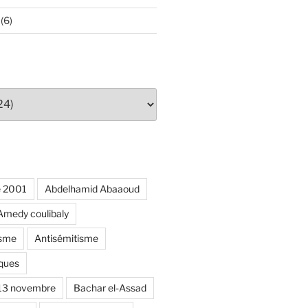
(6)
e 2001
Abdelhamid Abaaoud
Amedy coulibaly
isme
Antisémitisme
ques
 13 novembre
Bachar el-Assad