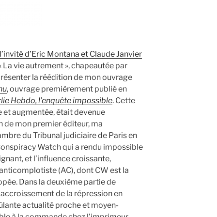
l’invité d’Eric Montana et Claude Janvier
« La vie autrement », chapeautée par
 présenter la réédition de mon ouvrage
nu
, ouvrage premièrement publié en
lie Hebdo, l’enquête impossible
. Cette
e et augmentée, était devenue
on de mon premier éditeur, ma
mbre du Tribunal judiciaire de Paris en
Conspiracy Watch qui a rendu impossible
gnant, et l’influence croissante,
e anticomplotiste (AC), dont CW est la
opée. Dans la deuxième partie de
l’accroissement de la répression en
rûlante actualité proche et moyen-
ible à la commande chez l’imprimeur