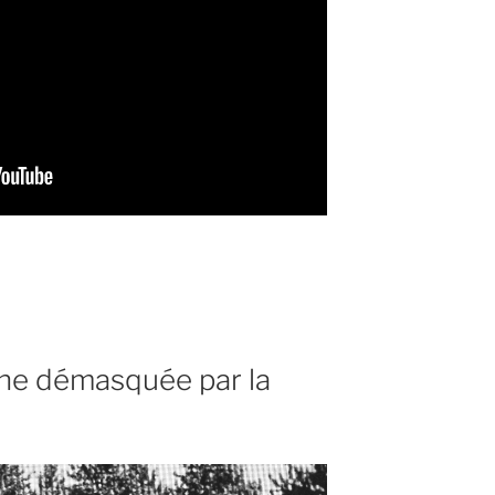
ues
ine démasquée par la