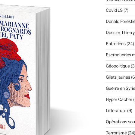
Covid 19
(7)
Donald Foresti
Dossier Thierr
Entretiens
(24)
Escroqueries m
Géopolitique
(3
Gilets jaunes
(6
Guerre en Syri
Hyper Cacher
(
Littérature
(9)
Opérations sou
Terrorisme
(24