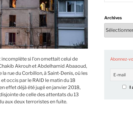
Archives
t incomplète si l’on omettait celui de
Abonnez-vou
 Chakib Akrouh et Abdelhamid Abaaoud,
la rue du Corbillon, à Saint-Denis, où les
t occis par le RAID le matin du 18
I 
effet déjà été jugé en janvier 2018,
isjointe de celle des attentats du 13
 aux deux terroristes en fuite.