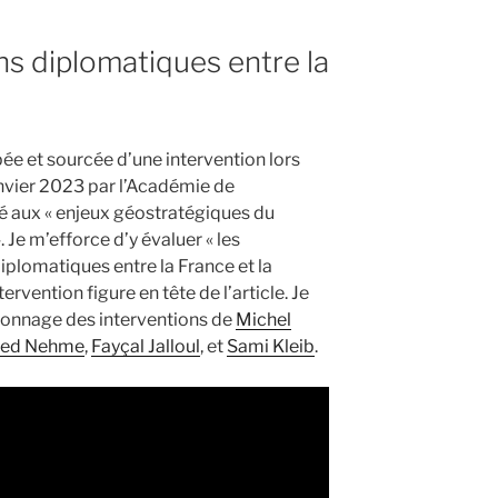
e
ons diplomatiques entre la
»
pée et sourcée d’une intervention lors
anvier 2023 par l’Académie de
é aux « enjeux géostratégiques du
Je m’efforce d’y évaluer « les
iplomatiques entre la France et la
ervention figure en tête de l’article. Je
onnage des interventions de
Michel
jed Nehme
,
Fayçal Jalloul
, et
Sami Kleib
.