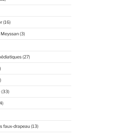
er
(16)
y Meyssan
(3)
édiatiques
(27)
)
)
e
(33)
4)
s faux-drapeau
(13)
)