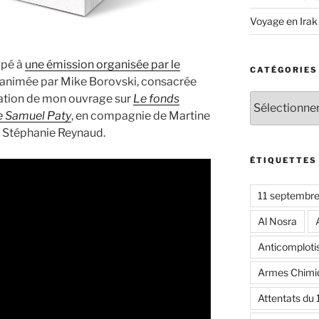
Voyage en Irak
cipé à
une émission organisée par le
CATÉGORIES
, animée par Mike Borovski, consacrée
Catégories
tation de mon ouvrage sur
Le fonds
e Samuel Paty
, en compagnie de Martine
et Stéphanie Reynaud.
ÉTIQUETTES
11 septembr
Al Nosra
Anticomplot
Armes Chimi
Attentats du