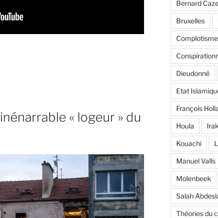
Bernard Caz
Bruxelles
Complotisme
Conspiration
Dieudonné
Etat Islamiqu
François Holl
nénarrable « logeur » du
Houla
Ira
Kouachi
L
Manuel Valls
Molenbeek
Salah Abdes
Théories du 