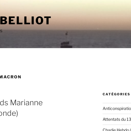
 BELLIOT
as
MACRON
CATÉGORIES
nds Marianne
Anticonspirati
onde)
Attentats du 1
Charlie Hebdo
(