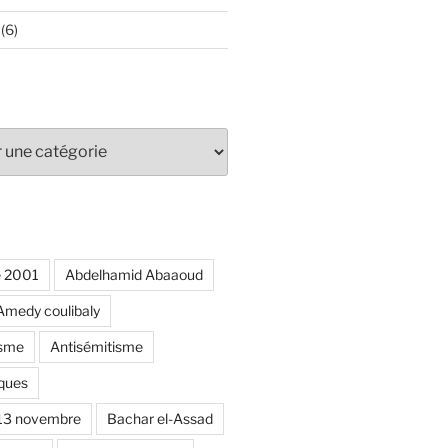
(6)
e 2001
Abdelhamid Abaaoud
Amedy coulibaly
isme
Antisémitisme
ques
 13 novembre
Bachar el-Assad