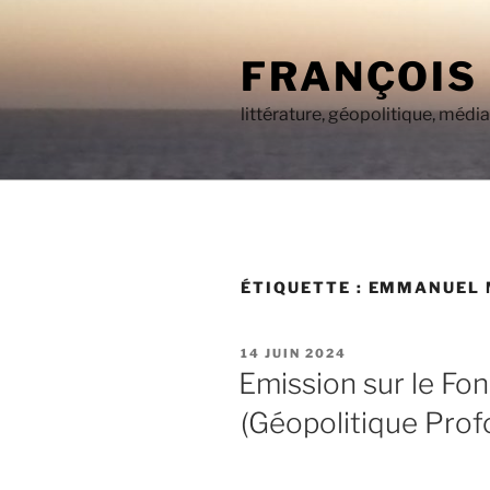
Aller
au
FRANÇOIS
contenu
principal
littérature, géopolitique, médi
ÉTIQUETTE :
EMMANUEL 
PUBLIÉ
14 JUIN 2024
LE
Emission sur le Fo
(Géopolitique Prof