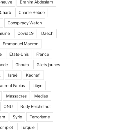
eneuve
Brahim Abdeslam
Charb
Charlie Hebdo
Conspiracy Watch
nisme
Covid 19
Daech
Emmanuel Macron
e
Etats-Unis
France
ande
Ghouta
Gilets jaunes
k
Israël
Kadhafi
aurent Fabius
Libye
Massacres
Medias
ONU
Rudy Reichstadt
lam
Syrie
Terrorisme
complot
Turquie