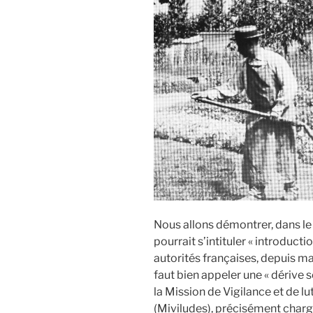
Syrie »
Nous allons démontrer, dans le 
pourrait s’intituler « introducti
autorités françaises, depuis m
faut bien appeler une « dérive s
la Mission de Vigilance et de lu
(Miviludes), précisément charg