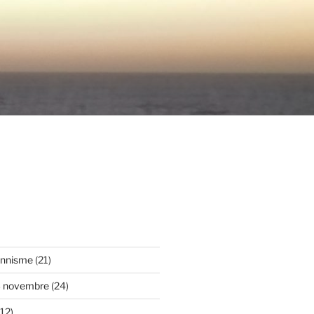
onnisme
(21)
3 novembre
(24)
12)