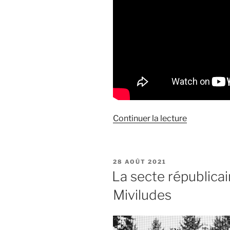
de
Continuer la lecture
« L’avenir
des
relations
PUBLIÉ
28 AOÛT 2021
diplomatiq
LE
La secte républica
entre
Miviludes
la
France
et
la