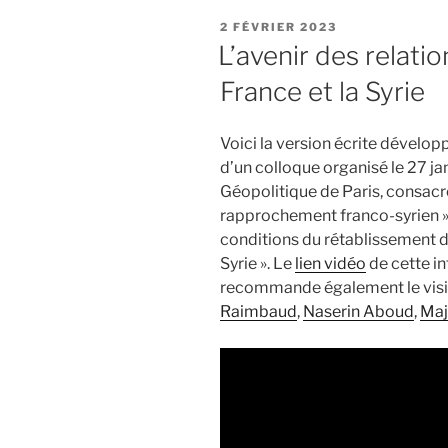
l’inénarrabl
PUBLIÉ
2 FÉVRIER 2023
« logeur »
LE
L’avenir des relati
du
France et la Syrie
13
novembre 
Voici la version écrite dévelop
d’un colloque organisé le 27 j
Géopolitique de Paris, consacr
rapprochement franco-syrien ». 
conditions du rétablissement d
Syrie ». Le
lien vidéo
de cette int
recommande également le visi
Raimbaud
,
Naserin Aboud
,
Ma