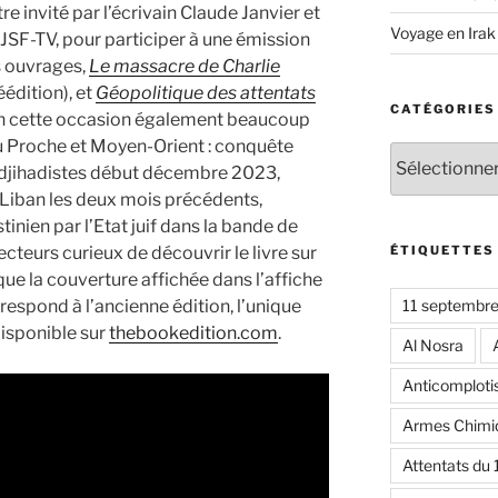
’être invité par l’écrivain Claude Janvier et
Voyage en Irak
r JSF-TV, pour participer à une émission
s ouvrages,
Le massacre de Charlie
éédition), et
Géopolitique des attentats
CATÉGORIES
en cette occasion également beaucoup
du Proche et Moyen-Orient : conquête
Catégories
s djihadistes début décembre 2023,
e Liban les deux mois précédents,
inien par l’Etat juif dans la bande de
ÉTIQUETTES
ecteurs curieux de découvrir le livre sur
ue la couverture affichée dans l’affiche
11 septembr
respond à l’ancienne édition, l’unique
disponible sur
thebookedition.com
.
Al Nosra
Anticomplot
Armes Chimi
Attentats du