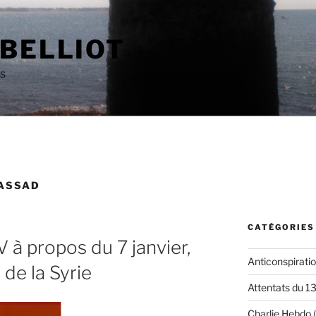
 BELLIOT
as
-ASSAD
CATÉGORIES
 à propos du 7 janvier,
Anticonspirati
de la Syrie
Attentats du 1
Charlie Hebdo
(