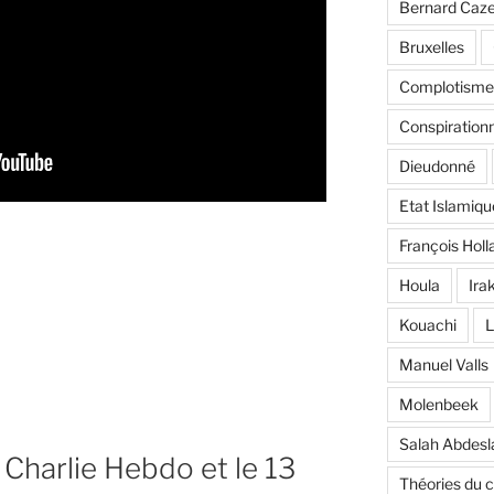
Bernard Caz
Bruxelles
Complotisme
Conspiration
Dieudonné
Etat Islamiqu
François Holl
Houla
Ira
Kouachi
L
Manuel Valls
Molenbeek
Salah Abdes
Charlie Hebdo et le 13
Théories du 