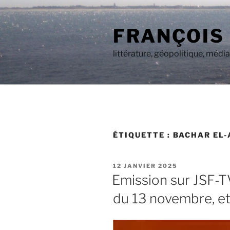
Aller
au
FRANÇOIS
contenu
principal
littérature, géopolitique, médi
ÉTIQUETTE :
BACHAR EL
PUBLIÉ
12 JANVIER 2025
LE
Emission sur JSF-TV
du 13 novembre, et 