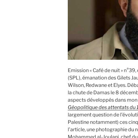
Emission « Café de nuit » n°39,
(SPL), émanation des Gilets J
Wilson, Redwane et Elyes. Débat
la chute de Damas le 8 décem
aspects développés dans mon 
Géopolitique des attentats du
largement question de l’évoluti
Palestine notamment) ces cinq 
l’article, une photographie du 
Mohammed al-Joulani, chef du 