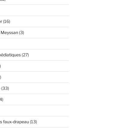
er
(16)
y Meyssan
(3)
édiatiques
(27)
)
)
e
(33)
4)
s faux-drapeau
(13)
)