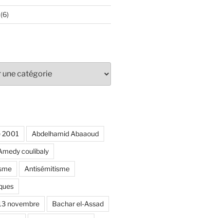
(6)
e 2001
Abdelhamid Abaaoud
Amedy coulibaly
isme
Antisémitisme
ques
 13 novembre
Bachar el-Assad