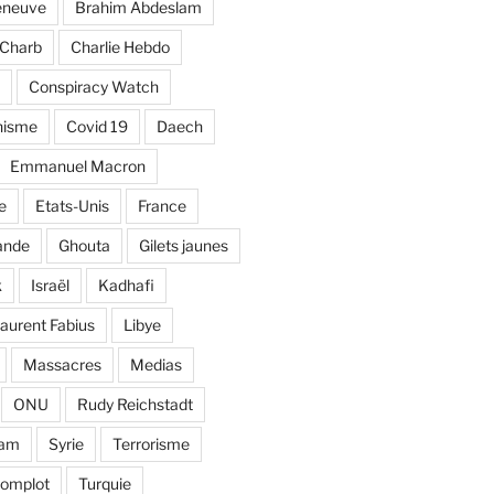
eneuve
Brahim Abdeslam
Charb
Charlie Hebdo
Conspiracy Watch
nisme
Covid 19
Daech
Emmanuel Macron
e
Etats-Unis
France
ande
Ghouta
Gilets jaunes
k
Israël
Kadhafi
aurent Fabius
Libye
Massacres
Medias
ONU
Rudy Reichstadt
lam
Syrie
Terrorisme
complot
Turquie