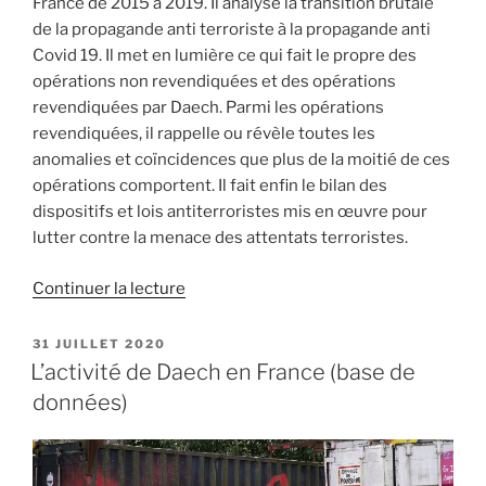
France de 2015 à 2019. Il analyse la transition brutale
de la propagande anti terroriste à la propagande anti
Covid 19. Il met en lumière ce qui fait le propre des
opérations non revendiquées et des opérations
revendiquées par Daech. Parmi les opérations
revendiquées, il rappelle ou révèle toutes les
anomalies et coïncidences que plus de la moitié de ces
opérations comportent. Il fait enfin le bilan des
dispositifs et lois antiterroristes mis en œuvre pour
lutter contre la menace des attentats terroristes.
de
Continuer la lecture
« L’activité
de
PUBLIÉ
31 JUILLET 2020
LE
Daech
L’activité de Daech en France (base de
en
données)
France
de
2015