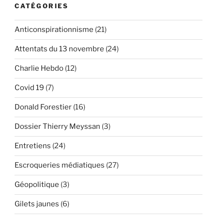
boule
CATÉGORIES
de
cristal
Anticonspirationnisme
(21)
de
Thierry
Attentats du 13 novembre
(24)
Meyssan »
Charlie Hebdo
(12)
Covid 19
(7)
Donald Forestier
(16)
Dossier Thierry Meyssan
(3)
Entretiens
(24)
Escroqueries médiatiques
(27)
Géopolitique
(3)
Gilets jaunes
(6)