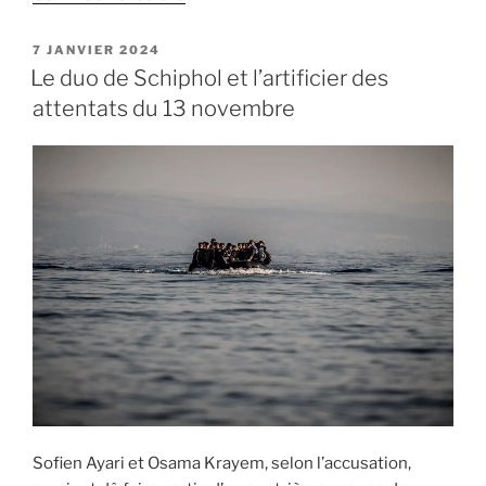
« Laachraoui
et
PUBLIÉ
7 JANVIER 2024
LE
Belkaid
Le duo de Schiphol et l’artificier des
:
attentats du 13 novembre
les
coordinateurs
du
13
novembre »
Sofien Ayari et Osama Krayem, selon l’accusation,