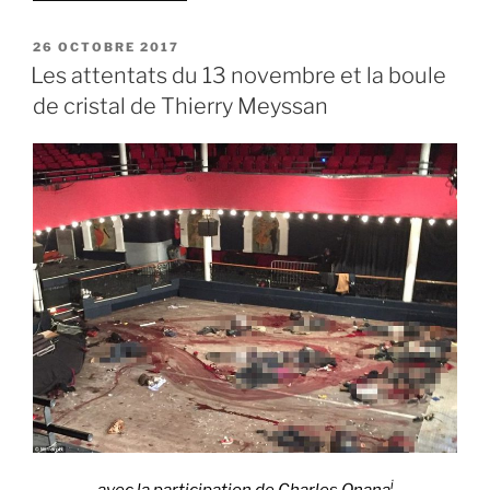
« L’activité
de
PUBLIÉ
26 OCTOBRE 2017
LE
Daech
Les attentats du 13 novembre et la boule
en
de cristal de Thierry Meyssan
France
(base
de
données) »
i
avec la participation de Charles Onana