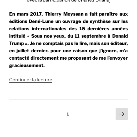
En mars 2017, Thierry Meyssan a fait paraître aux
éditions Demi-Lune un ouvrage de synthèse sur les
relations internationales des 15 dernières années
intitulé « Sous nos yeux, du 11 septembre à Donald
Trump ». Je ne comptais pas le lire, mais son éditeur,
en juillet dernier, pour une raison que j’ignore, m’a
contacté directement me proposant de me l’envoyer
gracieusement.
de
Continuer la lecture
« Les
attentats
du
13
Pagination
Page
Page
1
novembre
suiv
des
et
publications
la