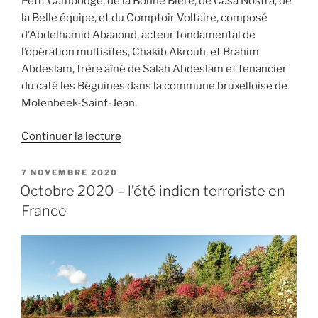
Petit Cambodge, de la Bonne Bière, de Casa Nostra, de
la Belle équipe, et du Comptoir Voltaire, composé
d’Abdelhamid Abaaoud, acteur fondamental de
l’opération multisites, Chakib Akrouh, et Brahim
Abdeslam, frère aîné de Salah Abdeslam et tenancier
du café les Béguines dans la commune bruxelloise de
Molenbeek-Saint-Jean.
de
Continuer la lecture
« 13
novembre
PUBLIÉ
7 NOVEMBRE 2020
LE
:
Octobre 2020 – l’été indien terroriste en
Le
France
trio
des
terrasses »