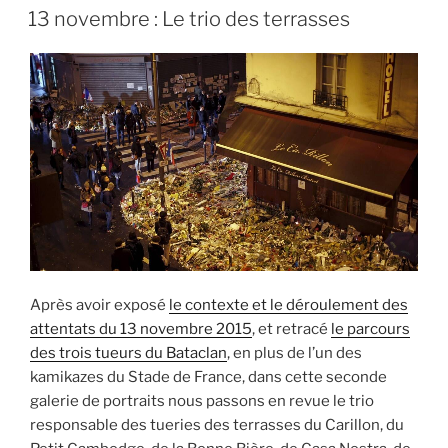
LE
:
13 novembre : Le trio des terrasses
pas
facile
de
se
faire
sauter… »
Après avoir exposé
le contexte et le déroulement des
attentats du 13 novembre 2015
, et retracé
le parcours
des trois tueurs du Bataclan
, en plus de l’un des
kamikazes du Stade de France, dans cette seconde
galerie de portraits nous passons en revue le trio
responsable des tueries des terrasses du Carillon, du