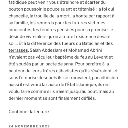
fatidique peut venir vous étreindre et écarter du
bouton poussoir le pouce suant et tétanisé : la foi qui
chancelle, la trouille de la mort, la honte par rapport à
sa famille, les remords pour les futures victimes
innocentes, les tendres pensées pour sa promise, le
désir de vivre alors qu’on a toute l’existence devant
soi… Et à la différence
des tueurs du Bataclan
et
des
terrasses
, Salah Abdeslam et Mohamed Abrini
n’avaient pas vécu leur baptême du feu au Levant et
été soudés par un pacte de sang. Pour paraître à la
hauteur de leurs frères djihadistes qu’ils révéraient, et
sous l’emprise desquels ils se trouvaient, par adhésion
aussi il est vrai à la cause de l’État Islamique, ils ont
voulu faire comme s’ils iraient jusqu’au bout, mais au
dernier moment se sont finalement défilés.
de
Continuer la lecture
« 13
novembre
PUBLIÉ
24 NOVEMBRE 2023