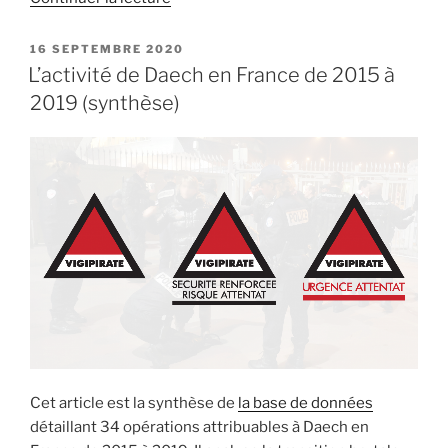
« Octobre
2020
PUBLIÉ
16 SEPTEMBRE 2020
LE
–
L’activité de Daech en France de 2015 à
l’été
2019 (synthèse)
indien
terroriste
en
France »
Cet article est la synthèse de
la base de données
détaillant 34 opérations attribuables à Daech en