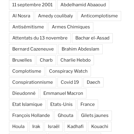
11 septembre 2001
Abdelhamid Abaaoud
Al Nosra
Amedy coulibaly
Anticomplotisme
Antisémitisme
Armes Chimiques
Attentats du 13 novembre
Bachar el-Assad
Bernard Cazeneuve
Brahim Abdeslam
Bruxelles
Charb
Charlie Hebdo
Complotisme
Conspiracy Watch
Conspirationnisme
Covid 19
Daech
Dieudonné
Emmanuel Macron
Etat Islamique
Etats-Unis
France
François Hollande
Ghouta
Gilets jaunes
Houla
Irak
Israël
Kadhafi
Kouachi