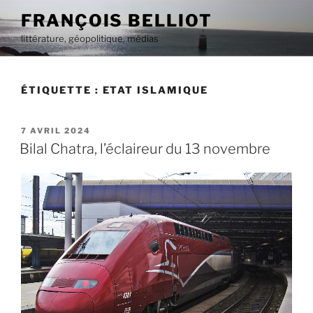
Aller
FRANÇOIS BELLIOT
au
littérature, géopolitique, médias
contenu
principal
ÉTIQUETTE :
ETAT ISLAMIQUE
PUBLIÉ
7 AVRIL 2024
LE
Bilal Chatra, l’éclaireur du 13 novembre