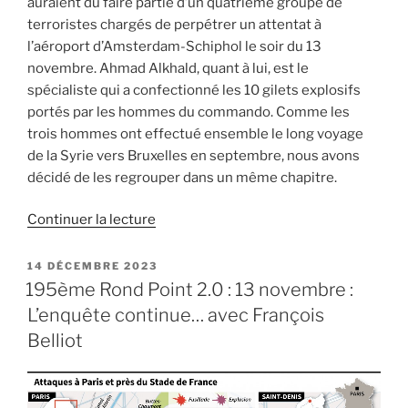
auraient dû faire partie d’un quatrième groupe de
terroristes chargés de perpétrer un attentat à
l’aéroport d’Amsterdam-Schiphol le soir du 13
novembre. Ahmad Alkhald, quant à lui, est le
spécialiste qui a confectionné les 10 gilets explosifs
portés par les hommes du commando. Comme les
trois hommes ont effectué ensemble le long voyage
de la Syrie vers Bruxelles en septembre, nous avons
décidé de les regrouper dans un même chapitre.
de
Continuer la lecture
« Le
duo
PUBLIÉ
14 DÉCEMBRE 2023
LE
de
195ème Rond Point 2.0 : 13 novembre :
Schiphol
L’enquête continue… avec François
et
Belliot
l’artificier
des
attentats