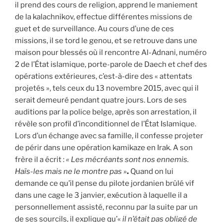
il prend des cours de religion, apprend le maniement
de la kalachnikov, effectue différentes missions de
guet et de surveillance. Au cours d’une de ces
missions, il se tord le genou, et se retrouve dans une
maison pour blessés où il rencontre Al-Adnani, numéro
2 de l’État islamique, porte-parole de Daech et chef des
opérations extérieures, c’est-à-dire des « attentats
projetés », tels ceux du 13 novembre 2015, avec qui il
serait demeuré pendant quatre jours. Lors de ses
auditions par la police belge, après son arrestation, il
révèle son profil d’inconditionnel de l’État Islamique.
Lors d’un échange avec sa famille, il confesse projeter
de périr dans une opération kamikaze en Irak. A son
frère il a écrit :
« Les mécréants sont nos ennemis.
Haïs-les mais ne le montre pas »
.
Quand on lui
demande ce qu’il pense du pilote jordanien brûlé vif
dans une cage le 3 janvier, exécution à laquelle il a
personnellement assisté, reconnu par la suite par un
de ses sourcils, il explique qu’«
il n’était pas obligé de