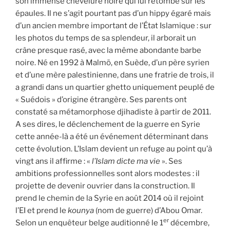
son immense chevelure noire qui lui retombe sur les
épaules. Il ne s’agit pourtant pas d’un hippy égaré mais
d’un ancien membre important de l’État Islamique : sur
les photos du temps de sa splendeur, il arborait un
crâne presque rasé, avec la même abondante barbe
noire. Né en 1992 à Malmö, en Suède, d’un père syrien
et d’une mère palestinienne, dans une fratrie de trois, il
a grandi dans un quartier ghetto uniquement peuplé de
« Suédois » d’origine étrangère. Ses parents ont
constaté sa métamorphose djihadiste à partir de 2011.
A ses dires, le déclenchement de la guerre en Syrie
cette année-là a été un événement déterminant dans
cette évolution. L’Islam devient un refuge au point qu’à
vingt ans il affirme : «
l’Islam dicte ma vie
». Ses
ambitions professionnelles sont alors modestes : il
projette de devenir ouvrier dans la construction. Il
prend le chemin de la Syrie en août 2014 où il rejoint
l’EI et prend le
kounya
(nom de guerre) d’Abou Omar.
er
Selon un enquêteur belge auditionné le 1
décembre,