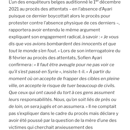
er
L’un des enquêteurs belges auditionné le 1
décembre
2021 au procès des attentats – en l’absence d’Ayari
puisque ce dernier boycottait alors le procès pour
protester contre l’absence physique de ces derniers –,
rapportera avoir entendu le même argument
expliquant son engagement radical, à savoir :
« Je vous
dis que vos avions bombardent des innocents et que
tout le monde s’en fout. »
Lors de son interrogatoire du
8 février au procès des attentats, Sofien Ayari
confirmera :
« Il faut être aveugle pour ne pas voir ce
qu’il s’est passé en Syrie »
, insiste-t-il.
« À partir du
moment où on accepte de frapper des cibles en pleine
ville, on accepte le risque de tuer beaucoup de civils.
Que ceux qui ont causé du tort à ces gens assument
leurs responsabilités. Nous, qu’on soit liés de près ou
de loin, on sera jugés et on assumera. »
Il ne comptait
pas s’expliquer dans le cadre du procès mais déclare y
avoir été poussé par la question de la mère d’une des
victimes qui cherchait anxieusement des