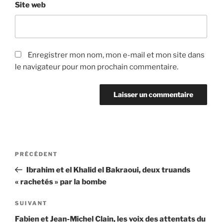
Site web
Enregistrer mon nom, mon e-mail et mon site dans
le navigateur pour mon prochain commentaire.
Navigation
Article
PRÉCÉDENT
de
précédent
Ibrahim et el Khalid el Bakraoui, deux truands
l’article
« rachetés » par la bombe
Article
SUIVANT
suivant
Fabien et Jean-Michel Clain, les voix des attentats du