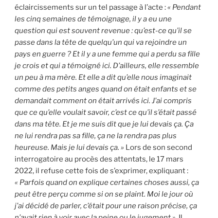
éclaircissements sur un tel passage à l’acte :
« Pendant
les cinq semaines de témoignage, il y a eu une
question qui est souvent revenue : qu’est-ce qu’il se
passe dans la tête de quelqu’un qui va rejoindre un
pays en guerre ? Et il y a une femme qui a perdu sa fille
je crois et qui a témoigné ici. D’ailleurs, elle ressemble
un peu à ma mère. Et elle a dit qu’elle nous imaginait
comme des petits anges quand on était enfants et se
demandait comment on était arrivés ici. J’ai compris
que ce qu’elle voulait savoir, c’est ce qu’il s’était passé
dans ma tête. Et je me suis dit que je lui devais ça. Ça
ne lui rendra pas sa fille, ça ne la rendra pas plus
heureuse. Mais je lui devais ça. »
Lors de son second
interrogatoire au procès des attentats, le 17 mars
2022, il refuse cette fois de s’exprimer, expliquant :
« Parfois quand on explique certaines choses aussi, ça
peut être perçu comme si on se plaint. Moi le jour où
j’ai décidé de parler, c’était pour une raison précise, ça
n’avait rien à voir avec la peine ou le jugement »
. Il