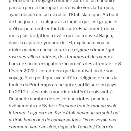
prétextant un voyage commercial, il se fait conduire
par son père à l’aéroport et s’envole vers la Turquie,
ayant décidé en fait de rallier l’État Islamique. Au bout
de huit jours, il explique à sa famille qu’il est grippé et
qu’il ne peut rentrer tout de suite. Finalement, deux
mois plus tard, il leur révèle qu’il se trouve à Raqqa,
dans la capitale syrienne de l’EI, expliquant vouloir
«
faire quelque chose contre ce régime criminel qui
rase des villes entières, des femmes et des vieux
».
Lors de son interrogatoire au procès des attentats le 8
février 2022, il confirmera que la motivation de son
voyage était politique avant d’être religieuse : dans la
foulée du Printemps arabe qui a soufflé sur son pays
fin 2010, il s’est mis à nourrir un intérêt croissant, à
l’instar de nombre de ses compatriotes, pour les
événements de Syrie :
« Presque tout le monde avait
internet. La guerre en Syrie était devenue un sujet qui
attirait beaucoup de conversations. On ne voyait pas
comment venir en aide, depuis la Tunisie./ Cela m’a