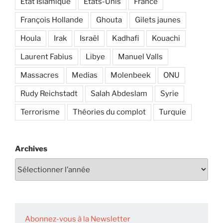
Etat Islamique
Etats-Unis
France
François Hollande
Ghouta
Gilets jaunes
Houla
Irak
Israël
Kadhafi
Kouachi
Laurent Fabius
Libye
Manuel Valls
Massacres
Medias
Molenbeek
ONU
Rudy Reichstadt
Salah Abdeslam
Syrie
Terrorisme
Théories du complot
Turquie
Archives
Abonnez-vous à la Newsletter