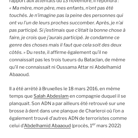
rapport aux attentats du 13 novembre, il répondra :
« Ma mère, mon père, mes enfants, n’ont pas été
touchés. Je n’imagine pas la peine des personnes qui
ont vu l’un de leurs proches succomber. Après, je n’ai
pas participé. Si j’estimais que c’était la bonne chose à
faire, je crois que j’aurais participé. Je condamne ce
genre des choses mais il faut que cela soit des deux
côtés. »
Du reste, il affirme également qu’il ne
connaissait pas les trois tueurs du Bataclan, de même
qu’il ne connaissait ni Oussama Attar ni Abdelhamid
Abaaoud.
Il a été arrêté à Bruxelles le 18 mars 2016, en même
temps que
Salah Abdeslam
en compagnie duquel il se
planquait. Son ADN a par ailleurs été retrouvé sur une
brosse à dent dans une planque de Charleroi où l’on a
également trouvé d’autres ADN de terroristes comme
er
celui d’
Abdelhamid Abaaoud
(procès, 1
mars 2022)