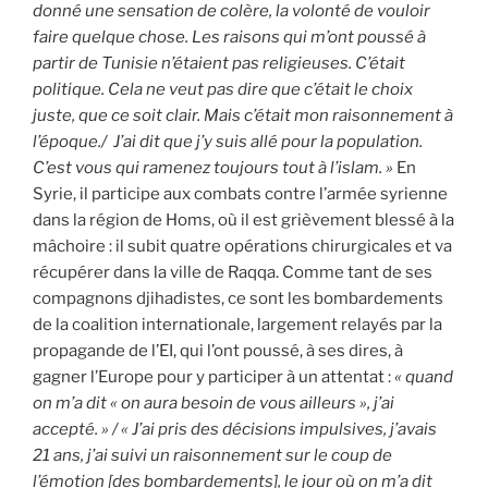
donné une sensation de colère, la volonté de vouloir
faire quelque chose. Les raisons qui m’ont poussé à
partir de Tunisie n’étaient pas religieuses. C’était
politique. Cela ne veut pas dire que c’était le choix
juste, que ce soit clair. Mais c’était mon raisonnement à
l’époque./ J’ai dit que j’y suis allé pour la population.
C’est vous qui ramenez toujours tout à l’islam. »
En
Syrie, il participe aux combats contre l’armée syrienne
dans la région de Homs, où il est grièvement blessé à la
mâchoire : il subit quatre opérations chirurgicales et va
récupérer dans la ville de Raqqa. Comme tant de ses
compagnons djihadistes, ce sont les bombardements
de la coalition internationale, largement relayés par la
propagande de l’EI, qui l’ont poussé, à ses dires, à
gagner l’Europe pour y participer à un attentat :
« quand
on m’a dit « on aura besoin de vous ailleurs », j’ai
accepté. » / « J’ai pris des décisions impulsives, j’avais
21 ans, j’ai suivi un raisonnement sur le coup de
l’émotion [des bombardements], le jour où on m’a dit