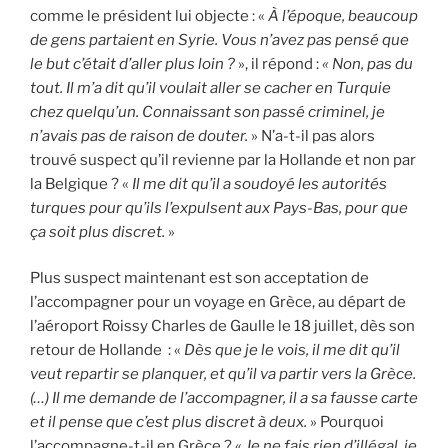
comme le président lui objecte : «
À l’époque, beaucoup
de gens partaient en Syrie. Vous n’avez pas pensé que
le but c’était d’aller plus loin ?
», il répond :
« Non, pas du
tout. Il m’a dit qu’il voulait aller se cacher en Turquie
chez quelqu’un. Connaissant son passé criminel, je
n’avais pas de raison de douter.
» N’a-t-il pas alors
trouvé suspect qu’il revienne par la Hollande et non par
la Belgique ? «
Il me dit qu’il a soudoyé les autorités
turques pour qu’ils l’expulsent aux Pays-Bas, pour que
ça soit plus discret.
»
Plus suspect maintenant est son acceptation de
l’accompagner pour un voyage en Grèce, au départ de
l’aéroport Roissy Charles de Gaulle le 18 juillet, dès son
retour de Hollande : «
Dès que je le vois, il me dit qu’il
veut repartir se planquer, et qu’il va partir vers la Grèce.
(…) Il me demande de l’accompagner, il a sa fausse carte
et il pense que c’est plus discret à deux.
» Pourquoi
l’accompagne-t-il en Grèce ? «
Je ne fais rien d’illégal, je