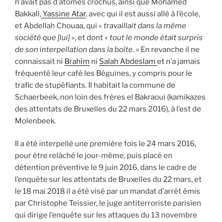
n’avait pas d’atomes crochus, ainsi que Mohamed
Bakkali,
Yassine Atar
, avec qui il est aussi allé à l’école,
et Abdellah Chouaa, qui «
travaillait dans la même
société que [lui]
», et dont
« tout le monde était surpris
de son interpellation dans la boîte.
» En revanche il ne
connaissait ni
Brahim
ni
Salah Abdeslam
et n’a jamais
fréquenté leur café les Béguines, y compris pour le
trafic de stupéfiants. Il habitait la commune de
Schaerbeek, non loin des frères el Bakraoui (kamikazes
des attentats de Bruxelles du 22 mars 2016), à l’est de
Molenbeek.
Il a été interpellé une première fois le 24 mars 2016,
pour être relâché le jour-même, puis placé en
détention préventive le 9 juin 2016, dans le cadre de
l’enquête sur les attentats de Bruxelles du 22 mars, et
le 18 mai 2018 il a été visé par un mandat d’arrêt émis
par Christophe Teissier, le juge antiterroriste parisien
qui dirige l’enquête sur les attaques du 13 novembre