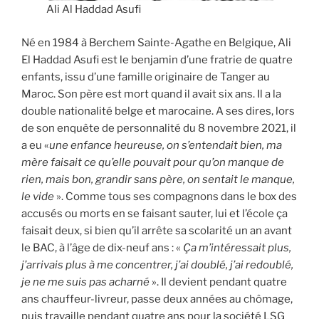
Ali Al Haddad Asufi
Né en 1984 à Berchem Sainte-Agathe en Belgique, Ali
El Haddad Asufi est le benjamin d’une fratrie de quatre
enfants, issu d’une famille originaire de Tanger au
Maroc. Son père est mort quand il avait six ans. Il a la
double nationalité belge et marocaine. A ses dires, lors
de son enquête de personnalité du 8 novembre 2021, il
a eu «
une enfance heureuse, on s’entendait bien, ma
mère faisait ce qu’elle pouvait pour qu’on manque de
rien, mais bon, grandir sans père, on sentait le manque,
le vide
». Comme tous ses compagnons dans le box des
accusés ou morts en se faisant sauter, lui et l’école ça
faisait deux, si bien qu’il arrête sa scolarité un an avant
le BAC, à l’âge de dix-neuf ans : «
Ça m’intéressait plus,
j’arrivais plus à me concentrer, j’ai doublé, j’ai redoublé,
je ne me suis pas acharné
». Il devient pendant quatre
ans chauffeur-livreur, passe deux années au chômage,
puis travaille pendant quatre ans pour la société LSG