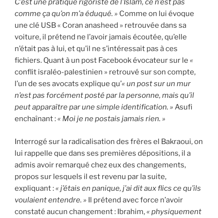
C’est une pratique rigoriste de l’Islam, ce n’est pas
comme ça qu’on m’a éduqué. »
Comme on lui évoque
une clé USB « Coran anasheed » retrouvée dans sa
voiture, il prétend ne l’avoir jamais écoutée, qu’elle
n’était pas à lui, et qu’il ne s’intéressait pas à ces
fichiers. Quant à un post Facebook évocateur sur le
«
conflit israléo-palestinien » retrouvé sur son compte,
l’un de ses avocats explique qu’
« un post sur un mur
n’est pas forcément posté par la personne, mais qu’il
peut apparaître par une simple identification. »
Asufi
enchaînant :
« Moi je ne postais jamais rien. »
Interrogé sur la radicalisation des frères el Bakraoui, on
lui rappelle que dans ses premières dépositions, il a
admis avoir remarqué chez eux des changements,
propos sur lesquels il est revenu par la suite,
expliquant :
« j’étais en panique, j’ai dit aux flics ce qu’ils
voulaient entendre. »
Il prétend avec force n’avoir
constaté aucun changement : Ibrahim,
« physiquement