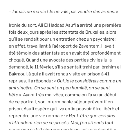
– Jamais de ma vie ! Je ne vais pas vendre des armes
. »
Ironie du sort, Ali El Haddad Asufi a arrêté une première
fois deux jours après les attentats de Bruxelles, alors
qu’il se rendait pour un entretien chez un psychiatre :
en effet, travaillant à l’aéroport de Zaventem, il avait
été témoin des attentats et en avait été profondément
choqué. Quand une avocate des parties civiles lui a
demandé, le 11 février, s’il se sentait trahi par Ibrahim el
Bakraoui, à qui a il avait rendu visite en prison à 41
reprises, il a répondu :
« Oui, je le considérais comme un
ami sincère. On se sent un peu humilié, on se sent
bête ».
Ayant très mal vécu, comme on l’a vu au début
de ce portrait, son interminable séjour préventif en
prison, Asufi espère qu’il va enfin pouvoir être libéré et
reprendre une vie normale :
« Peut-être que certains
n’attendent rien de ce procès. Moi, j’en attends tout
parce que ça fait cinq ans que je ne suis pas écouté. »