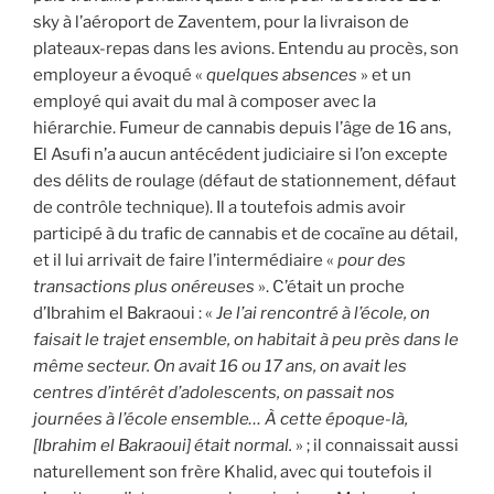
sky à l’aéroport de Zaventem, pour la livraison de
plateaux-repas dans les avions. Entendu au procès, son
employeur a évoqué «
quelques absences
» et un
employé qui avait du mal à composer avec la
hiérarchie. Fumeur de cannabis depuis l’âge de 16 ans,
El Asufi n’a aucun antécédent judiciaire si l’on excepte
des délits de roulage (défaut de stationnement, défaut
de contrôle technique). Il a toutefois admis avoir
participé à du trafic de cannabis et de cocaïne au détail,
et il lui arrivait de faire l’intermédiaire «
pour des
transactions plus onéreuses
». C’était un proche
d’Ibrahim el Bakraoui : «
Je l’ai rencontré à l’école, on
faisait le trajet ensemble, on habitait à peu près dans le
même secteur. On avait 16 ou 17 ans, on avait les
centres d’intérêt d’adolescents, on passait nos
journées à l’école ensemble… À cette époque-là,
[Ibrahim el Bakraoui] était normal.
» ; il connaissait aussi
naturellement son frère Khalid, avec qui toutefois il