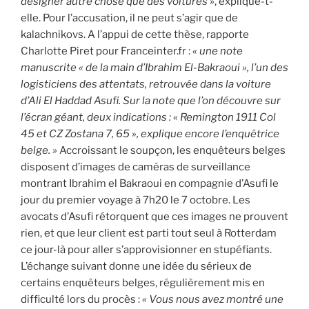
désigner autre chose que des voitures »
, explique-t-
elle. Pour l’accusation, il ne peut s’agir que de
kalachnikovs. A l’appui de cette thèse, rapporte
Charlotte Piret pour Franceinter.fr :
« une note
manuscrite « de la main d’Ibrahim El-Bakraoui », l’un des
logisticiens des attentats, retrouvée dans la voiture
d’Ali El Haddad Asufi. Sur la note que l’on découvre sur
l’écran géant, deux indications : « Remington 1911 Col
45 et CZ Zostana 7, 65 », explique encore l’enquêtrice
belge. »
Accroissant le soupçon, les enquêteurs belges
disposent d’images de caméras de surveillance
montrant Ibrahim el Bakraoui en compagnie d’Asufi le
jour du premier voyage à 7h20 le 7 octobre. Les
avocats d’Asufi rétorquent que ces images ne prouvent
rien, et que leur client est parti tout seul à Rotterdam
ce jour-là pour aller s’approvisionner en stupéfiants.
L’échange suivant donne une idée du sérieux de
certains enquêteurs belges, régulièrement mis en
difficulté lors du procès :
« Vous nous avez montré une