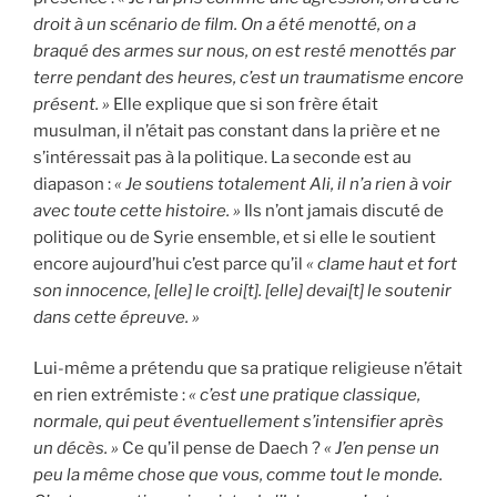
droit à un scénario de film. On a été menotté, on a
braqué des armes sur nous, on est resté menottés par
terre pendant des heures, c’est un traumatisme encore
présent. »
Elle explique que si son frère était
musulman, il n’était pas constant dans la prière et ne
s’intéressait pas à la politique. La seconde est au
diapason :
« Je soutiens totalement Ali, il n’a rien à voir
avec toute cette histoire. »
Ils n’ont jamais discuté de
politique ou de Syrie ensemble, et si elle le soutient
encore aujourd’hui c’est parce qu’il
« clame haut et fort
son innocence, [elle] le croi[t]. [elle] devai[t] le soutenir
dans cette épreuve. »
Lui-même a prétendu que sa pratique religieuse n’était
en rien extrémiste :
« c’est une pratique classique,
normale, qui peut éventuellement s’intensifier après
un décès. »
Ce qu’il pense de Daech ?
« J’en pense un
peu la même chose que vous, comme tout le monde.