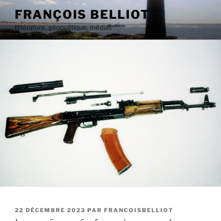
Aller
FRANÇOIS BELLIOT
au
littérature, géopolitique, médias
contenu
principal
PUBLIÉ
22 DÉCEMBRE 2023
PAR
FRANCOISBELLIOT
LE