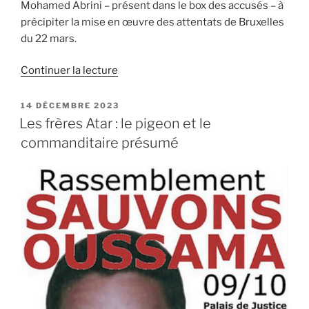
Mohamed Abrini – présent dans le box des accusés – à
précipiter la mise en œuvre des attentats de Bruxelles
du 22 mars.
de
Continuer la lecture
« Ibrahim
et
PUBLIÉ
14 DÉCEMBRE 2023
LE
el
Les frères Atar : le pigeon et le
Khalid
commanditaire présumé
el
Bakraoui,
deux
truands
« rachetés »
par
la
bombe »