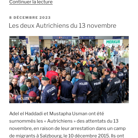
de
Continuer la lecture
« Les
frères
PUBLIÉ
8 DÉCEMBRE 2023
LE
Atar
Les deux Autrichiens du 13 novembre
:
le
pigeon
et
le
commanditaire
présumé »
Adel el Haddadi et Mustapha Usman ont été
surnommés les « Autrichiens » des attentats du 13
novembre, en raison de leur arrestation dans un camp
de migrants à Salzbourg, le 10 décembre 2015. Ils ont