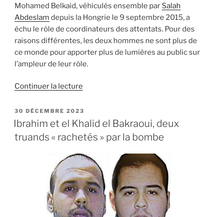
Mohamed Belkaid, véhiculés ensemble par
Salah
Abdeslam
depuis la Hongrie le 9 septembre 2015, a
échu le rôle de coordinateurs des attentats. Pour des
raisons différentes, les deux hommes ne sont plus de
ce monde pour apporter plus de lumières au public sur
l’ampleur de leur rôle.
de
Continuer la lecture
« Laachraoui
et
PUBLIÉ
30 DÉCEMBRE 2023
LE
Belkaid
Ibrahim et el Khalid el Bakraoui, deux
:
truands « rachetés » par la bombe
les
coordinateurs
du
13
novembre »