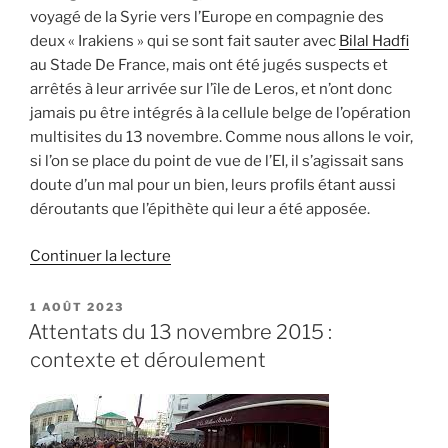
voyagé de la Syrie vers l’Europe en compagnie des
deux « Irakiens » qui se sont fait sauter avec
Bilal Hadfi
au Stade De France, mais ont été jugés suspects et
arrêtés à leur arrivée sur l’île de Leros, et n’ont donc
jamais pu être intégrés à la cellule belge de l’opération
multisites du 13 novembre. Comme nous allons le voir,
si l’on se place du point de vue de l’EI, il s’agissait sans
doute d’un mal pour un bien, leurs profils étant aussi
déroutants que l’épithète qui leur a été apposée.
de
Continuer la lecture
« Les
deux
PUBLIÉ
1 AOÛT 2023
LE
Autrichiens
Attentats du 13 novembre 2015 :
du
contexte et déroulement
13
novembre »