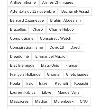
Antisémitisme
Armes Chimiques
Attentats du 13 novembre
Bachar el-Assad
Bernard Cazeneuve
Brahim Abdeslam
Bruxelles
Charb
Charlie Hebdo
Complotisme
Conspiracy Watch
Conspirationnisme
Covid 19
Daech
Dieudonné
Emmanuel Macron
Etat Islamique
Etats-Unis
France
François Hollande
Ghouta
Gilets jaunes
Houla
Irak
Israël
Kadhafi
Kouachi
Laurent Fabius
Libye
Manuel Valls
Massacres
Medias
Molenbeek
ONU