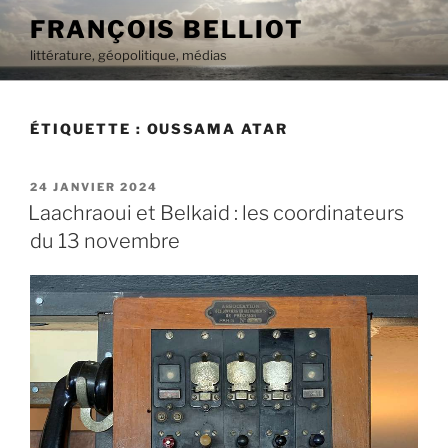
Aller
FRANÇOIS BELLIOT
au
littérature, géopolitique, médias
contenu
principal
ÉTIQUETTE :
OUSSAMA ATAR
PUBLIÉ
24 JANVIER 2024
LE
Laachraoui et Belkaid : les coordinateurs
du 13 novembre