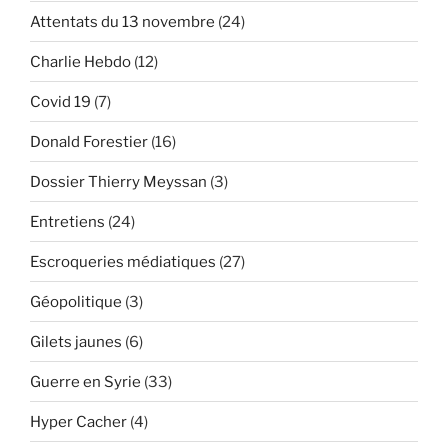
:
Attentats du 13 novembre
(24)
contexte
et
Charlie Hebdo
(12)
déroulement »
Covid 19
(7)
Donald Forestier
(16)
Dossier Thierry Meyssan
(3)
Entretiens
(24)
Escroqueries médiatiques
(27)
Géopolitique
(3)
Gilets jaunes
(6)
Guerre en Syrie
(33)
Hyper Cacher
(4)