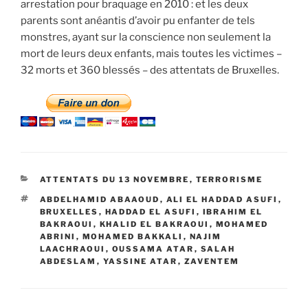
arrestation pour braquage en 2010 : et les deux
parents sont anéantis d’avoir pu enfanter de tels
monstres, ayant sur la conscience non seulement la
mort de leurs deux enfants, mais toutes les victimes –
32 morts et 360 blessés – des attentats de Bruxelles.
CATÉGORIES
ATTENTATS DU 13 NOVEMBRE
,
TERRORISME
ÉTIQUETTES
ABDELHAMID ABAAOUD
,
ALI EL HADDAD ASUFI
,
BRUXELLES
,
HADDAD EL ASUFI
,
IBRAHIM EL
BAKRAOUI
,
KHALID EL BAKRAOUI
,
MOHAMED
ABRINI
,
MOHAMED BAKKALI
,
NAJIM
LAACHRAOUI
,
OUSSAMA ATAR
,
SALAH
ABDESLAM
,
YASSINE ATAR
,
ZAVENTEM