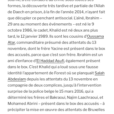
formes, la découverte très tardive et partiale de l’Allah
de Daech en prison, à la fin de l’année 2014, n’ayant fait
que décupler ce penchant antisocial. L’aîné, Ibrahim –
29 ans au moment des événements – est né le 9
octobre 1986, le cadet, Khalid est né deux ans plus
tard, le 12 janvier 1989. Ils sont les cousins d’
Oussama
Atar
, commanditaire présumé des attentats du 13
novembre, dont le frère Yacine est présent dans le box
des accusés, parce que c’est son frère. Ibrahim est un
ami d’enfance d’
El Haddad Asufi
, également présent
dans le box. C’est Khalid qui a loué sous une fausse
identité l’appartement de Forest où se planquait
Salah
Abdeslam
depuis les attentats du 13 novembre en
compagnie de deux complices, jusqu’à l’intervention
surprise de la police belge le 15 mars 2016, qui a
déterminé les frères el Bakraoui, Najim Laachraoui, et
Mohamed Abrini – présent dans le box des accusés – à
précipiter la mise en œuvre des attentats de Bruxelles