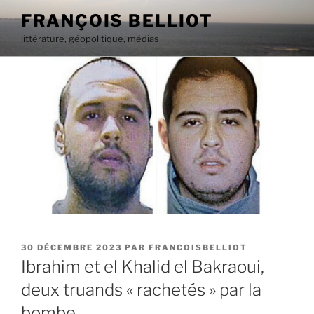
Aller
FRANÇOIS BELLIOT
au
littérature, géopolitique, médias
contenu
principal
PUBLIÉ
30 DÉCEMBRE 2023
PAR
FRANCOISBELLIOT
LE
Ibrahim et el Khalid el Bakraoui,
deux truands « rachetés » par la
bombe