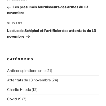
Article
de
précédent
Les présumés fournisseurs des armes du 13
l’article
novembre
Article
SUIVANT
suivant
Le duo de Schiphol et l’artificier des attentats du 13
novembre
CATÉGORIES
Anticonspirationnisme
(21)
Attentats du 13 novembre
(24)
Charlie Hebdo
(12)
Covid 19
(7)