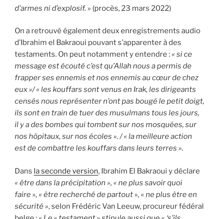
d’armes ni d’explosif. »
(procès, 23 mars 2022)
On a retrouvé également deux enregistrements audio
d’Ibrahim el Bakraoui pouvant s’apparenter à des
testaments. On peut notamment y entendre :
« si ce
message est écouté c’est qu’Allah nous a permis de
frapper ses ennemis et nos ennemis au cœur de chez
eux »/ « les kouffars sont venus en Irak, les dirigeants
censés nous représenter n’ont pas bougé le petit doigt,
ils sont en train de tuer des musulmans tous les jours,
il y a des bombes qui tombent sur nos mosquées, sur
nos hôpitaux, sur nos écoles ». / « la meilleure action
est de combattre les kouffars dans leurs terres ».
Dans
la seconde version
,
Ibrahim El Bakraoui y déclare
« être dans la précipitation », « ne plus savoir quoi
faire », « être recherché de partout », « ne plus être en
sécurité »
, selon Frédéric Van Leeuw, procureur fédéral
belge :
« Le « testament » stipule aussi que « ‘s’ils