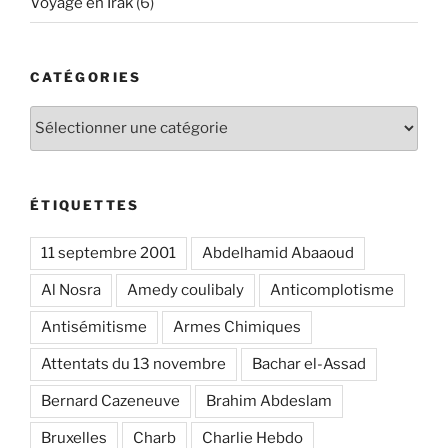
Voyage en Irak
(6)
CATÉGORIES
Catégories
ÉTIQUETTES
11 septembre 2001
Abdelhamid Abaaoud
Al Nosra
Amedy coulibaly
Anticomplotisme
Antisémitisme
Armes Chimiques
Attentats du 13 novembre
Bachar el-Assad
Bernard Cazeneuve
Brahim Abdeslam
Bruxelles
Charb
Charlie Hebdo