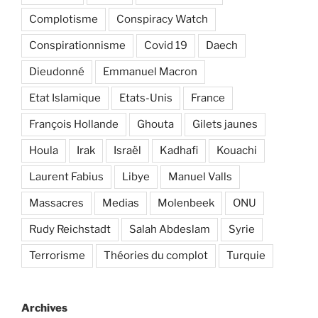
Complotisme
Conspiracy Watch
Conspirationnisme
Covid 19
Daech
Dieudonné
Emmanuel Macron
Etat Islamique
Etats-Unis
France
François Hollande
Ghouta
Gilets jaunes
Houla
Irak
Israël
Kadhafi
Kouachi
Laurent Fabius
Libye
Manuel Valls
Massacres
Medias
Molenbeek
ONU
Rudy Reichstadt
Salah Abdeslam
Syrie
Terrorisme
Théories du complot
Turquie
Archives