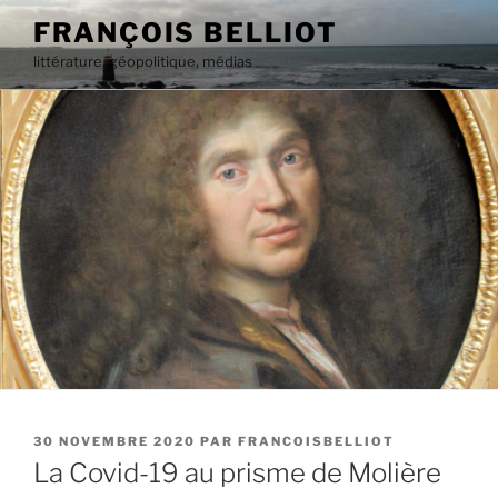
Aller
FRANÇOIS BELLIOT
au
littérature, géopolitique, médias
contenu
principal
PUBLIÉ
30 NOVEMBRE 2020
PAR
FRANCOISBELLIOT
LE
La Covid-19 au prisme de Molière