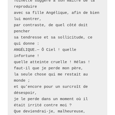
Toinette suggère à son maître de la 
reproduire 

avec sa fille Angélique, afin de bien 
lui montrer, 

par contraste, de quel côté doit 
pencher 

sa tendresse et sa sollicitude, ce 
qui donne :

ANGÉLIQUE.— Ô Ciel ! quelle 
infortune ! 

quelle atteinte cruelle ! Hélas ! 

faut-il que je perde mon père, 

la seule chose qui me restait au 
monde ; 

et qu’encore pour un surcroît de 
désespoir, 

je le perde dans un moment où il 
était irrité contre moi ? 

Que deviendrai-je, malheureuse, 
