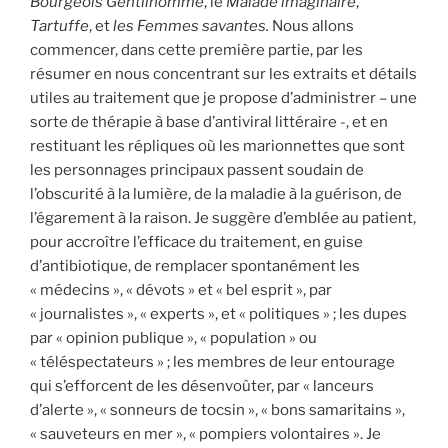
Bourgeois Gentilhomme
, le
Malade imaginaire
,
Tartuffe
, et
les Femmes savantes.
Nous allons
commencer, dans cette première partie, par les
résumer en nous concentrant sur les extraits et détails
utiles au traitement que je propose d’administrer – une
sorte de thérapie à base d’antiviral littéraire -, et en
restituant les répliques où les marionnettes que sont
les personnages principaux passent soudain de
l’obscurité à la lumière, de la maladie à la guérison, de
l’égarement à la raison. Je suggère d’emblée au patient,
pour accroître l’efficace du traitement, en guise
d’antibiotique, de remplacer spontanément les
« médecins », « dévots » et « bel esprit », par
« journalistes », « experts », et « politiques » ; les dupes
par « opinion publique », « population » ou
« téléspectateurs » ; les membres de leur entourage
qui s’efforcent de les désenvoûter, par « lanceurs
d’alerte », « sonneurs de tocsin », « bons samaritains »,
« sauveteurs en mer », « pompiers volontaires ». Je