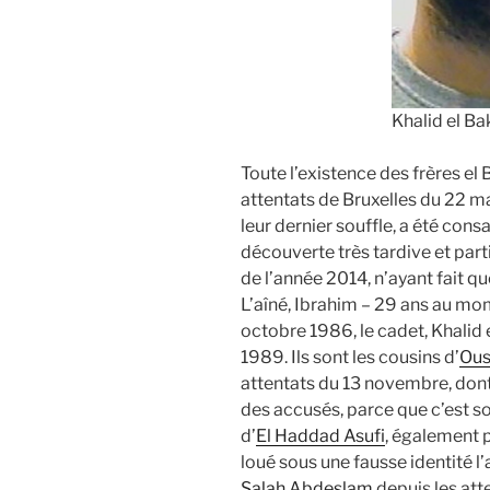
Khalid el Ba
Toute l’existence des frères el
attentats de Bruxelles du 22 ma
leur dernier souffle, a été cons
découverte très tardive et partia
de l’année 2014, n’ayant fait q
L’aîné, Ibrahim – 29 ans au mo
octobre 1986, le cadet, Khalid e
1989. Ils sont les cousins d’
Ous
attentats du 13 novembre, dont 
des accusés, parce que c’est so
d’
El Haddad Asufi
, également p
loué sous une fausse identité 
Salah Abdeslam
depuis les at