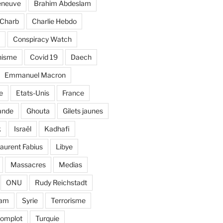
eneuve
Brahim Abdeslam
Charb
Charlie Hebdo
Conspiracy Watch
nisme
Covid 19
Daech
Emmanuel Macron
e
Etats-Unis
France
ande
Ghouta
Gilets jaunes
k
Israël
Kadhafi
aurent Fabius
Libye
Massacres
Medias
ONU
Rudy Reichstadt
lam
Syrie
Terrorisme
complot
Turquie