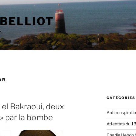
 BELLIOT
as
AR
CATÉGORIES
d el Bakraoui, deux
Anticonspirati
 » par la bombe
Attentats du 1
Charlie Hebdo
(