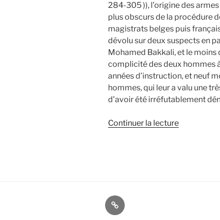
284-305 )), l’origine des armes q
plus obscurs de la procédure d
magistrats belges puis français q
dévolu sur deux suspects en part
Mohamed Bakkali, et le moins que
complicité des deux hommes à 
années d’instruction, et neuf m
hommes, qui leur a valu une tr
d’avoir été irréfutablement dé
de
Continuer la lecture
« Les
présumés
fournisseur
des
armes
du
À
13
propos
novembre 