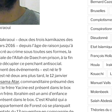
Bernard Caz
Bruxelles
Complotisme
kraoui
Conspiration
Dieudonné
 Bakraoui – deux des trois kamikazes des
rs 2016 – depuis l’âge de raison jusqu’à
Etat Islamiqu
acré au crime sous toutes ses formes, la
François Holl
le de l’Allah de Daech en prison, à la fin
ue décupler ce penchant antisocial.
Houla
Ira
ment des événements – est né le 9
Kouachi
L
st né deux ans plus tard, le 12 janvier
sama Atar
, commanditaire présumé des
Manuel Valls
le frère Yacine est présent dans le box
Molenbeek
n frère. Ibrahim est un ami d’enfance
résent dans le box. C’est Khalid qui a
Salah Abdes
l’appartement de Forest où se planquait
Théories du 
tentats du 13 novembre en compagnie de