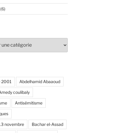
(6)
e 2001
Abdelhamid Abaaoud
Amedy coulibaly
isme
Antisémitisme
ques
 13 novembre
Bachar el-Assad