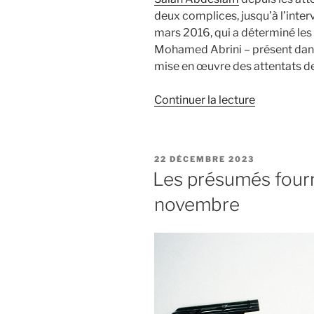
deux complices, jusqu’à l’interv
mars 2016, qui a déterminé les 
Mohamed Abrini – présent dans 
mise en œuvre des attentats de
de
Continuer la lecture
« Ibrahim
et
el
PUBLIÉ
22 DÉCEMBRE 2023
Khalid
LE
Les présumés four
el
novembre
Bakraoui,
deux
truands
« rachetés »
par
la
bombe »