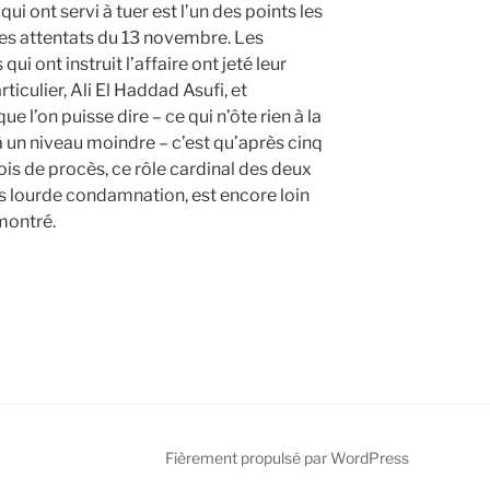
ui ont servi à tuer est l’un des points les
es attentats du 13 novembre. Les
ui ont instruit l’affaire ont jeté leur
iculier, Ali El Haddad Asufi, et
 l’on puisse dire – ce qui n’ôte rien à la
un niveau moindre – c’est qu’après cinq
ois de procès, ce rôle cardinal des deux
ès lourde condamnation, est encore loin
montré.
s
Fièrement propulsé par WordPress
»