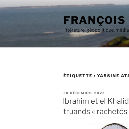
Aller
au
FRANÇOIS
contenu
principal
littérature, géopolitique, médi
ÉTIQUETTE :
YASSINE AT
PUBLIÉ
30 DÉCEMBRE 2023
LE
Ibrahim et el Khali
truands « rachetés