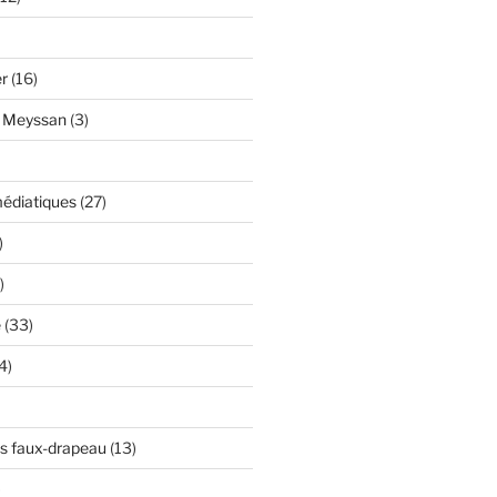
er
(16)
y Meyssan
(3)
édiatiques
(27)
)
)
e
(33)
4)
s faux-drapeau
(13)
)