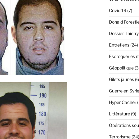
Covid 19
(7)
Donald Foresti
Dossier Thierr
Entretiens
(24)
Escroqueries m
Géopolitique
(3
Gilets jaunes
(6
Guerre en Syri
Hyper Cacher
(
Littérature
(9)
Opérations sou
Terrorisme
(24