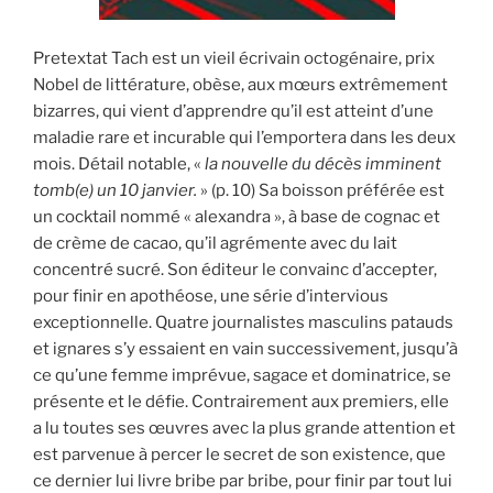
Pretextat Tach est un vieil écrivain octogénaire, prix
Nobel de littérature, obèse, aux mœurs extrêmement
bizarres, qui vient d’apprendre qu’il est atteint d’une
maladie rare et incurable qui l’emportera dans les deux
mois. Détail notable, «
la nouvelle du décès imminent
tomb(e) un 10 janvier.
» (p. 10) Sa boisson préférée est
un cocktail nommé « alexandra », à base de cognac et
de crème de cacao, qu’il agrémente avec du lait
concentré sucré. Son éditeur le convainc d’accepter,
pour finir en apothéose, une série d’intervious
exceptionnelle. Quatre journalistes masculins patauds
et ignares s’y essaient en vain successivement, jusqu’à
ce qu’une femme imprévue, sagace et dominatrice, se
présente et le défie. Contrairement aux premiers, elle
a lu toutes ses œuvres avec la plus grande attention et
est parvenue à percer le secret de son existence, que
ce dernier lui livre bribe par bribe, pour finir par tout lui