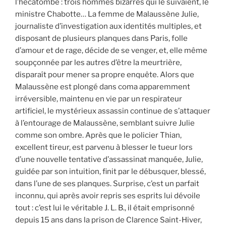
l’hécatombe : trois hommes bizarres qui le suivaient, le
ministre Chabotte… La femme de Malaussène Julie,
journaliste d’investigation aux identités multiples, et
disposant de plusieurs planques dans Paris, folle
d’amour et de rage, décide de se venger, et, elle même
soupçonnée par les autres d’être la meurtrière,
disparaît pour mener sa propre enquête. Alors que
Malaussène est plongé dans coma apparemment
irréversible, maintenu en vie par un respirateur
artificiel, le mystérieux assassin continue de s’attaquer
à l’entourage de Malaussène, semblant suivre Julie
comme son ombre. Après que le policier Thian,
excellent tireur, est parvenu à blesser le tueur lors
d’une nouvelle tentative d’assassinat manquée, Julie,
guidée par son intuition, finit par le débusquer, blessé,
dans l’une de ses planques. Surprise, c’est un parfait
inconnu, qui après avoir repris ses esprits lui dévoile
tout : c’est lui le véritable J. L. B., il était emprisonné
depuis 15 ans dans la prison de Clarence Saint-Hiver,