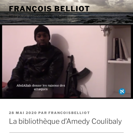
Aller
FRANÇOIS BELLIOT
au
littérature, géopolitique, médias
contenu
principal
PUBLIÉ
28 MAI 2020
PAR
FRANCOISBELLIOT
LE
La bibliothèque d’Amedy Coulibaly