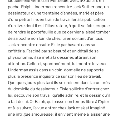
laquelle elle vient d’arriver, seule, avec 50 dollars en
poche. Ralph Linderman rencontre Jack Sutherland, un
dessinateur d’une trentaine d’années, marié et père
d’une petite fille, en train de travailler à la publication
d’un livre dont il est l’illustrateur, à qui il se fait scrupule
de rendre le portefeuille que ce dernier a laissé tomber
de sa poche non loin de chez lui en sortant d’un taxi.
Jack rencontre ensuite Elsie par hasard dans sa
cafétéria. Fasciné par sa beauté et un détail de sa
physionomie, il se met à la dessiner, attirant son
attention. Celle-ci, spontanément, lui montre le vieux
Linderman assis dans un coin, dont elle ne supporte
plus la présence inquisitrice sur son lieu de travail.
Quelques jours plus tard ils se croisent dans la rue près
du domicile du dessinateur. Elsie sollicite d’entrer chez
lui, découvre son travail qu’elle admire, et le dessin qu’il
a fait de lui. Or Ralph, qui passe son temps libre à l’épier
et à la suivre, l’a vue entrer chez Jack et s’est imaginé
une intrigue amoureuse ; il en vient même à laisser une