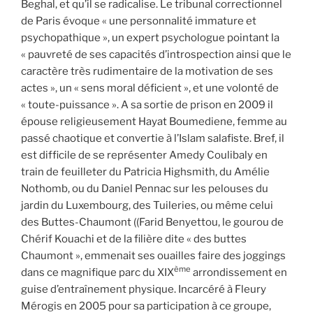
Beghal, et qu’il se radicalise. Le tribunal correctionnel
de Paris évoque « une personnalité immature et
psychopathique », un expert psychologue pointant la
« pauvreté de ses capacités d’introspection ainsi que le
caractère très rudimentaire de la motivation de ses
actes », un « sens moral déficient », et une volonté de
« toute-puissance ». A sa sortie de prison en 2009 il
épouse religieusement Hayat Boumediene, femme au
passé chaotique et convertie à l’Islam salafiste. Bref, il
est difficile de se représenter Amedy Coulibaly en
train de feuilleter du Patricia Highsmith, du Amélie
Nothomb, ou du Daniel Pennac sur les pelouses du
jardin du Luxembourg, des Tuileries, ou même celui
des Buttes-Chaumont ((Farid Benyettou, le gourou de
Chérif Kouachi et de la filière dite « des buttes
Chaumont », emmenait ses ouailles faire des joggings
ème
dans ce magnifique parc du XIX
arrondissement en
guise d’entraînement physique. Incarcéré à Fleury
Mérogis en 2005 pour sa participation à ce groupe,