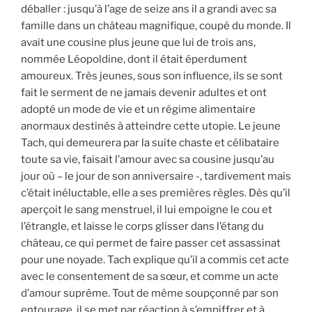
déballer : jusqu’à l’age de seize ans il a grandi avec sa
famille dans un château magnifique, coupé du monde. Il
avait une cousine plus jeune que lui de trois ans,
nommée Léopoldine, dont il était éperdument
amoureux. Très jeunes, sous son influence, ils se sont
fait le serment de ne jamais devenir adultes et ont
adopté un mode de vie et un régime alimentaire
anormaux destinés à atteindre cette utopie. Le jeune
Tach, qui demeurera par la suite chaste et célibataire
toute sa vie, faisait l’amour avec sa cousine jusqu’au
jour où – le jour de son anniversaire -, tardivement mais
c’était inéluctable, elle a ses premières règles. Dès qu’il
aperçoit le sang menstruel, il lui empoigne le cou et
l’étrangle, et laisse le corps glisser dans l’étang du
château, ce qui permet de faire passer cet assassinat
pour une noyade. Tach explique qu’il a commis cet acte
avec le consentement de sa sœur, et comme un acte
d’amour suprême. Tout de même soupçonné par son
entourage, il se met par réaction à s’empiffrer et à