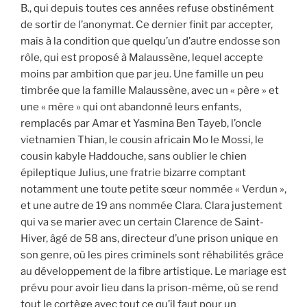
B., qui depuis toutes ces années refuse obstinément
de sortir de l’anonymat. Ce dernier finit par accepter,
mais à la condition que quelqu’un d’autre endosse son
rôle, qui est proposé à Malaussène, lequel accepte
moins par ambition que par jeu. Une famille un peu
timbrée que la famille Malaussène, avec un « père » et
une « mère » qui ont abandonné leurs enfants,
remplacés par Amar et Yasmina Ben Tayeb, l’oncle
vietnamien Thian, le cousin africain Mo le Mossi, le
cousin kabyle Haddouche, sans oublier le chien
épileptique Julius, une fratrie bizarre comptant
notamment une toute petite sœur nommée « Verdun »,
et une autre de 19 ans nommée Clara. Clara justement
qui va se marier avec un certain Clarence de Saint-
Hiver, âgé de 58 ans, directeur d’une prison unique en
son genre, où les pires criminels sont réhabilités grâce
au développement de la fibre artistique. Le mariage est
prévu pour avoir lieu dans la prison-même, où se rend
tout le cortège avec tout ce qu’il faut pour un