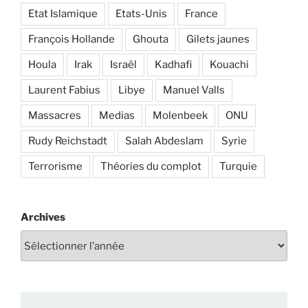
Etat Islamique
Etats-Unis
France
François Hollande
Ghouta
Gilets jaunes
Houla
Irak
Israël
Kadhafi
Kouachi
Laurent Fabius
Libye
Manuel Valls
Massacres
Medias
Molenbeek
ONU
Rudy Reichstadt
Salah Abdeslam
Syrie
Terrorisme
Théories du complot
Turquie
Archives