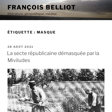
Aller
FRANÇOIS BELLIOT
au
littérature, géopolitique, médias
contenu
principal
ÉTIQUETTE :
MASQUE
PUBLIÉ
28 AOÛT 2021
LE
La secte républicaine démasquée par la
Miviludes