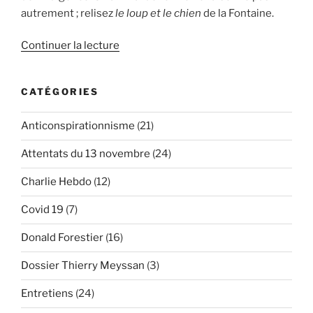
autrement ; relisez
le loup et le chien
de la Fontaine.
de
Continuer la lecture
« La
Covid-
CATÉGORIES
19
au
Anticonspirationnisme
(21)
prisme
de
Attentats du 13 novembre
(24)
Molière
(2/3) »
Charlie Hebdo
(12)
Covid 19
(7)
Donald Forestier
(16)
Dossier Thierry Meyssan
(3)
Entretiens
(24)