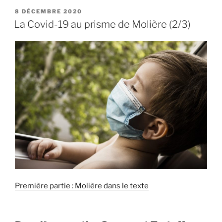
secte
PUBLIÉ
8 DÉCEMBRE 2020
LE
républicaine
La Covid-19 au prisme de Molière (2/3)
démasquée
par
la
Miviludes »
Première partie : Molière dans le texte