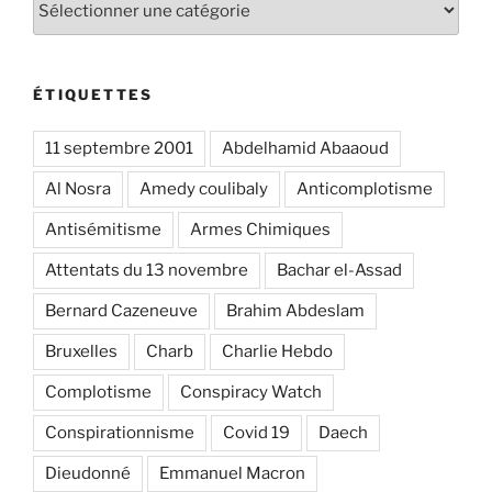
ÉTIQUETTES
11 septembre 2001
Abdelhamid Abaaoud
Al Nosra
Amedy coulibaly
Anticomplotisme
Antisémitisme
Armes Chimiques
Attentats du 13 novembre
Bachar el-Assad
Bernard Cazeneuve
Brahim Abdeslam
Bruxelles
Charb
Charlie Hebdo
Complotisme
Conspiracy Watch
Conspirationnisme
Covid 19
Daech
Dieudonné
Emmanuel Macron