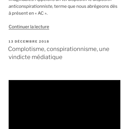
anticonspirationniste,
terme que nous abrégeons dès
à présent en « AC ».
de
Continuer la lecture
« Introduction
au
PUBLIÉ
13 DÉCEMBRE 2018
LE
discours
Complotisme, conspirationnisme, une
anticomplotiste
vindicte médiatique
:
le
cas
de
la
guerre
en
Syrie »