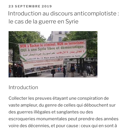
ouvrage
PUBLIÉ
23 SEPTEMBRE 2019
LE
anticomplotiste
Introduction au discours anticomplotiste :
(AC)
le cas de la guerre en Syrie
sur
le
massacre
de
Charlie
Hebdo »
Introduction
Collecter les preuves étayant une conspiration de
vaste ampleur, du genre de celles qui débouchent sur
des guerres illégales et sanglantes ou des
escroqueries monumentales peut prendre des années
voire des décennies, et pour cause : ceux qui en sont à