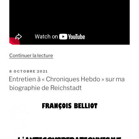
de
Continuer la lecture
« Entretien
d’actualité
PUBLIÉ
8 OCTOBRE 2021
LE
sur
Entretien à « Chroniques Hebdo » sur ma
la
biographie de Reichstadt
biographie
de
Rudy
Reichstadt »