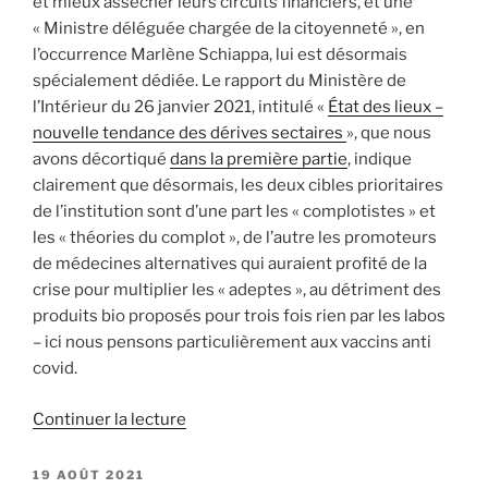
et mieux assécher leurs circuits financiers, et une
« Ministre déléguée chargée de la citoyenneté », en
l’occurrence Marlène Schiappa, lui est désormais
spécialement dédiée. Le rapport du Ministère de
l’Intérieur du 26 janvier 2021, intitulé «
État des lieux –
nouvelle tendance des dérives sectaires
», que nous
avons décortiqué
dans la première partie
, indique
clairement que désormais, les deux cibles prioritaires
de l’institution sont d’une part les « complotistes » et
les « théories du complot », de l’autre les promoteurs
de médecines alternatives qui auraient profité de la
crise pour multiplier les « adeptes », au détriment des
produits bio proposés pour trois fois rien par les labos
– ici nous pensons particulièrement aux vaccins anti
covid.
de
Continuer la lecture
« La
secte
PUBLIÉ
19 AOÛT 2021