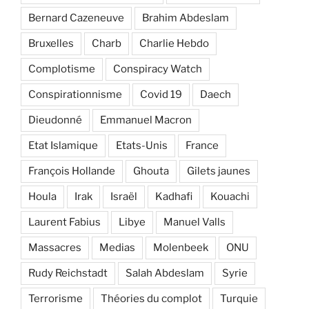
Bernard Cazeneuve
Brahim Abdeslam
Bruxelles
Charb
Charlie Hebdo
Complotisme
Conspiracy Watch
Conspirationnisme
Covid 19
Daech
Dieudonné
Emmanuel Macron
Etat Islamique
Etats-Unis
France
François Hollande
Ghouta
Gilets jaunes
Houla
Irak
Israël
Kadhafi
Kouachi
Laurent Fabius
Libye
Manuel Valls
Massacres
Medias
Molenbeek
ONU
Rudy Reichstadt
Salah Abdeslam
Syrie
Terrorisme
Théories du complot
Turquie