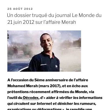
propagande
anticonspirationniste
PUBLIÉ
25 AOÛT 2012
LE
est
Un dossier truqué du journal Le Monde du
une
21 juin 2012 sur l’affaire Merah
fraude »
A l’occasion du 5ème anniversaire de l’affaire
Mohamed Merah (mars 2017), et en écho aux
prétentions récemment affirmées du
Monde
, via
l’outil du
Décodex
, d’«
aider à vérifier les informations
qui circulent sur Internet et dénicher les rumeurs,
exagérations ou déformations
», je republie une