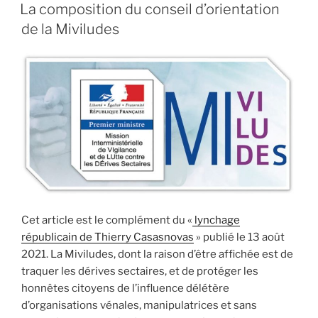
LE
républicaine
La composition du conseil d’orientation
démasquée
de la Miviludes
par
la
Miviludes »
Cet article est le complément du «
lynchage
républicain de Thierry Casasnovas
» publié le 13 août
2021. La Miviludes, dont la raison d’être affichée est de
traquer les dérives sectaires, et de protéger les
honnêtes citoyens de l’influence délétère
d’organisations vénales, manipulatrices et sans