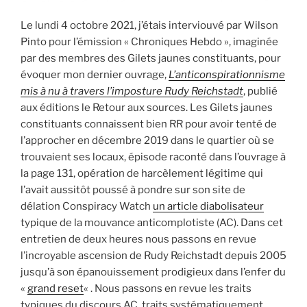
Le lundi 4 octobre 2021, j’étais interviouvé par Wilson
Pinto pour l’émission « Chroniques Hebdo », imaginée
par des membres des Gilets jaunes constituants, pour
évoquer mon dernier ouvrage,
L’anticonspirationnisme
mis à nu à travers l’imposture Rudy Reichstadt
, publié
aux éditions le Retour aux sources. Les Gilets jaunes
constituants connaissent bien RR pour avoir tenté de
l’approcher en décembre 2019 dans le quartier où se
trouvaient ses locaux, épisode raconté dans l’ouvrage à
la page 131, opération de harcèlement légitime qui
l’avait aussitôt poussé à pondre sur son site de
délation Conspiracy Watch
un article diabolisateur
typique de la mouvance anticomplotiste (AC). Dans cet
entretien de deux heures nous passons en revue
l’incroyable ascension de Rudy Reichstadt depuis 2005
jusqu’à son épanouissement prodigieux dans l’enfer du
«
grand reset
« . Nous passons en revue les traits
typiques du discours AC, traits systématiquement