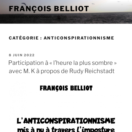
Aller
FRANÇOIS BELLIOT
au
littérature, géopolitique, médias
contenu
principal
CATÉGORIE :
ANTICONSPIRATIONNISME
PUBLIÉ
8 JUIN 2022
LE
Participation à « l’heure la plus sombre »
avec M. K à propos de Rudy Reichstadt