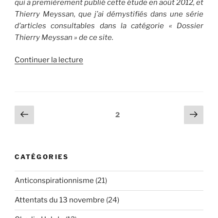
qui a premièrement publié cette étude en août 2012, et
Thierry Meyssan, que j’ai démystifiés dans une série
d’articles consultables dans la catégorie « Dossier
Thierry Meyssan » de ce site.
de
Continuer la lecture
« Un
dossier
truqué
du
Pagination
Page
Page
Page
2
journal
précédente
suiv
des
Le
publications
Monde
du
CATÉGORIES
21
juin
Anticonspirationnisme
(21)
2012
sur
Attentats du 13 novembre
(24)
l’affaire