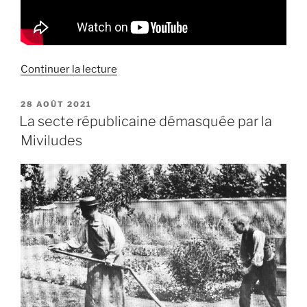
de
Continuer la lecture
« Entretien
à
PUBLIÉ
28 AOÛT 2021
LE
« Chroniques
La secte républicaine démasquée par la
Hebdo »
Miviludes
sur
ma
biographie
de
Reichstadt »