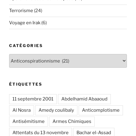
Terrorisme
(24)
Voyage en Irak
(6)
CATÉGORIES
Catégories
ÉTIQUETTES
11 septembre 2001
Abdelhamid Abaaoud
Al Nosra
Amedy coulibaly
Anticomplotisme
Antisémitisme
Armes Chimiques
Attentats du 13 novembre
Bachar el-Assad