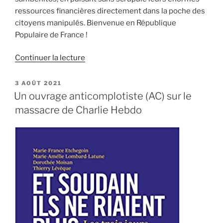
ressources financières directement dans la poche des
citoyens manipulés. Bienvenue en République
Populaire de France !
de
Continuer la lecture
« La
composition
PUBLIÉ
3 AOÛT 2021
LE
du
Un ouvrage anticomplotiste (AC) sur le
conseil
massacre de Charlie Hebdo
d’orientation
de
la
Miviludes »