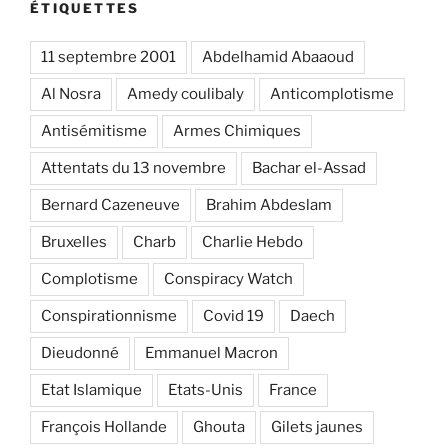
ÉTIQUETTES
11 septembre 2001
Abdelhamid Abaaoud
Al Nosra
Amedy coulibaly
Anticomplotisme
Antisémitisme
Armes Chimiques
Attentats du 13 novembre
Bachar el-Assad
Bernard Cazeneuve
Brahim Abdeslam
Bruxelles
Charb
Charlie Hebdo
Complotisme
Conspiracy Watch
Conspirationnisme
Covid 19
Daech
Dieudonné
Emmanuel Macron
Etat Islamique
Etats-Unis
France
François Hollande
Ghouta
Gilets jaunes