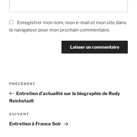
Enregistrer mon nom, mon e-mail et mon site dans
le navigateur pour mon prochain commentaire.
Navigation
Article
PRÉCÉDENT
de
précédent
Entretien d’actualité sur la biographie de Rudy
l’article
Reichstadt
Article
SUIVANT
suivant
Entretien à France Soir