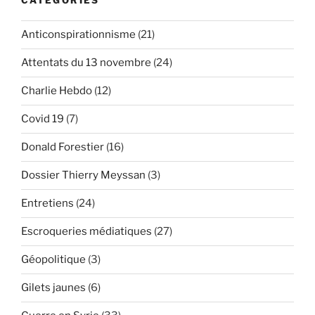
CATÉGORIES
de
Schiphol
Anticonspirationnisme
(21)
et
l’artificier
Attentats du 13 novembre
(24)
des
attentats
Charlie Hebdo
(12)
du
Covid 19
(7)
13
novembre »
Donald Forestier
(16)
Dossier Thierry Meyssan
(3)
Entretiens
(24)
Escroqueries médiatiques
(27)
Géopolitique
(3)
Gilets jaunes
(6)