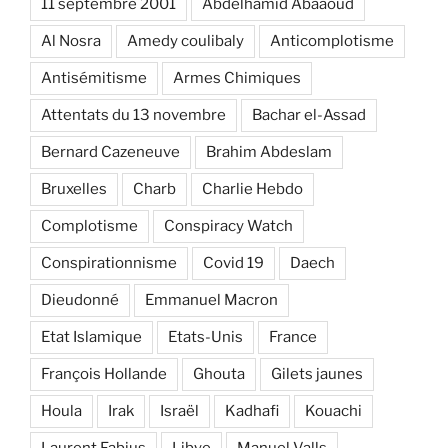
11 septembre 2001
Abdelhamid Abaaoud
Al Nosra
Amedy coulibaly
Anticomplotisme
Antisémitisme
Armes Chimiques
Attentats du 13 novembre
Bachar el-Assad
Bernard Cazeneuve
Brahim Abdeslam
Bruxelles
Charb
Charlie Hebdo
Complotisme
Conspiracy Watch
Conspirationnisme
Covid 19
Daech
Dieudonné
Emmanuel Macron
Etat Islamique
Etats-Unis
France
François Hollande
Ghouta
Gilets jaunes
Houla
Irak
Israël
Kadhafi
Kouachi
Laurent Fabius
Libye
Manuel Valls