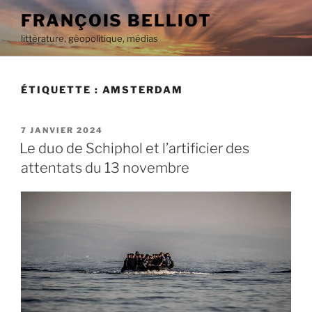
Aller
FRANÇOIS BELLIOT
au
littérature, géopolitique, médias
contenu
principal
ÉTIQUETTE :
AMSTERDAM
PUBLIÉ
7 JANVIER 2024
LE
Le duo de Schiphol et l’artificier des
attentats du 13 novembre