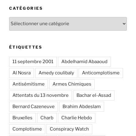
CATÉGORIES
Catégories
ÉTIQUETTES
11 septembre 2001
Abdelhamid Abaaoud
Al Nosra
Amedy coulibaly
Anticomplotisme
Antisémitisme
Armes Chimiques
Attentats du 13 novembre
Bachar el-Assad
Bernard Cazeneuve
Brahim Abdeslam
Bruxelles
Charb
Charlie Hebdo
Complotisme
Conspiracy Watch