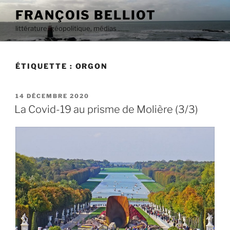
Aller
FRANÇOIS BELLIOT
au
littérature, géopolitique, médias
contenu
principal
ÉTIQUETTE :
ORGON
PUBLIÉ
14 DÉCEMBRE 2020
LE
La Covid-19 au prisme de Molière (3/3)