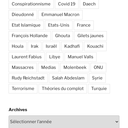
Conspirationnisme
Covid 19
Daech
Dieudonné
Emmanuel Macron
Etat Islamique
Etats-Unis
France
François Hollande
Ghouta
Gilets jaunes
Houla
Irak
Israël
Kadhafi
Kouachi
Laurent Fabius
Libye
Manuel Valls
Massacres
Medias
Molenbeek
ONU
Rudy Reichstadt
Salah Abdeslam
Syrie
Terrorisme
Théories du complot
Turquie
Archives