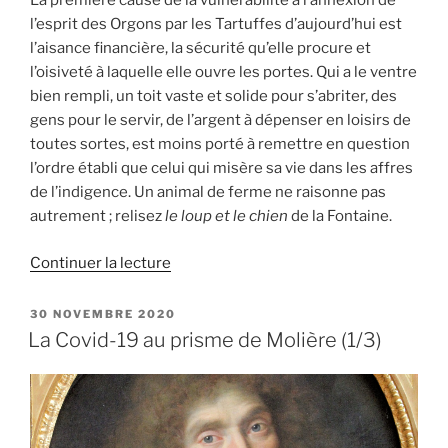
La première cause de la vulnérabilité à l’annexion de
l’esprit des Orgons par les Tartuffes d’aujourd’hui est
l’aisance financière, la sécurité qu’elle procure et
l’oisiveté à laquelle elle ouvre les portes. Qui a le ventre
bien rempli, un toit vaste et solide pour s’abriter, des
gens pour le servir, de l’argent à dépenser en loisirs de
toutes sortes, est moins porté à remettre en question
l’ordre établi que celui qui misère sa vie dans les affres
de l’indigence. Un animal de ferme ne raisonne pas
autrement ; relisez
le loup et le chien
de la Fontaine.
de
Continuer la lecture
« La
Covid-
PUBLIÉ
30 NOVEMBRE 2020
LE
19
La Covid-19 au prisme de Molière (1/3)
au
prisme
de
Molière