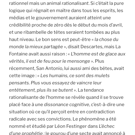
rationnel mais un animal
rationalisant
. Si c’était la pure
logique qui régnait en maître dans tous les esprits, les
médias et le gouvernement auraient atteint une
crédibilité proche de zéro dès le début du mois d’avril,
et une ribambelle de têtes seraient tombées au plus
haut niveau. Le bon sens est peut-être «
la chose du
monde la mieux partagée
», disait Descartes, mais La
Fontaine avait aussi raison : «
L’homme est de glace aux
vérités, il est de feu pour le mensonge
». Plus
récemment, San Antonio, lui aussi ami des bêtes, avait
cette image : «
Les humains, ce sont des mulets
pensants. Plus vous essayez de vaincre leur
entêtement, plus ils se butent »
. La tendance
rationalisante de l’homme se révèle quand il se trouve
placé face à une
dissonance cognitive
, c’est-à-dire une
situation où ce qu’il perçoit entre en contradiction
radicale avec ses convictions. Le phénomène a été
nommé et étudié par Léon Festinger dans
L’échec
d’une prophétie
:
le gourou d’une secte avait annoncé à