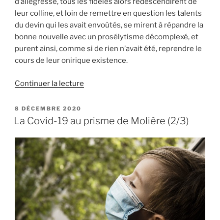
d’allégresse, tous les fidèles alors redescendirent de
leur colline, et loin de remettre en question les talents
du devin qui les avait envoûtés, se mirent à répandre la
bonne nouvelle avec un prosélytisme décomplexé, et
purent ainsi, comme si de rien n’avait été, reprendre le
cours de leur onirique existence.
de
Continuer la lecture
« La
Covid-
PUBLIÉ
8 DÉCEMBRE 2020
LE
19
La Covid-19 au prisme de Molière (2/3)
au
prisme
de
Molière
(3/3) »