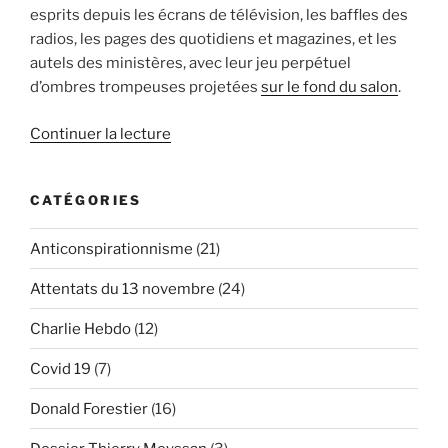
esprits depuis les écrans de télévision, les baffles des
radios, les pages des quotidiens et magazines, et les
autels des ministères, avec leur jeu perpétuel
d’ombres trompeuses projetées
sur le fond du salon
.
de
Continuer la lecture
« La
Covid-
CATÉGORIES
19
au
Anticonspirationnisme
(21)
prisme
de
Attentats du 13 novembre
(24)
Molière
(1/3) »
Charlie Hebdo
(12)
Covid 19
(7)
Donald Forestier
(16)