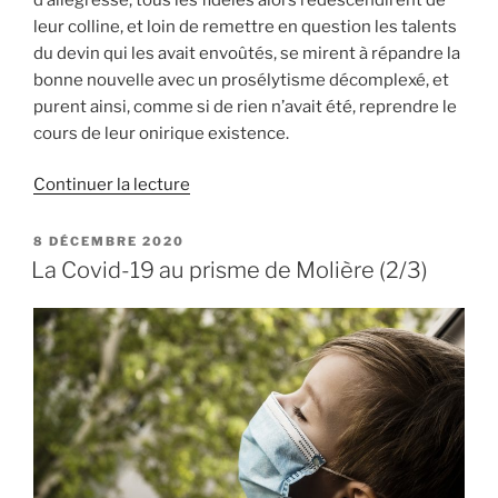
leur colline, et loin de remettre en question les talents
du devin qui les avait envoûtés, se mirent à répandre la
bonne nouvelle avec un prosélytisme décomplexé, et
purent ainsi, comme si de rien n’avait été, reprendre le
cours de leur onirique existence.
de
Continuer la lecture
« La
Covid-
PUBLIÉ
8 DÉCEMBRE 2020
LE
19
La Covid-19 au prisme de Molière (2/3)
au
prisme
de
Molière
(3/3) »