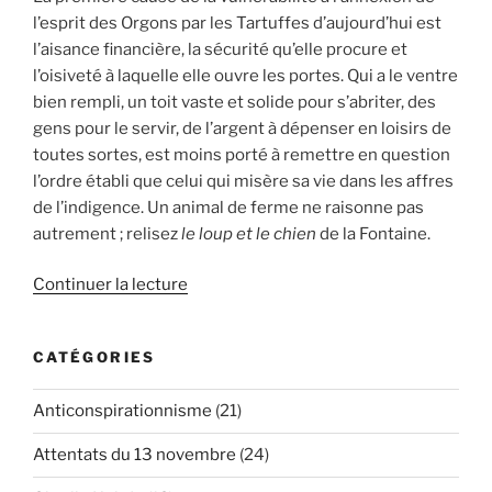
l’esprit des Orgons par les Tartuffes d’aujourd’hui est
l’aisance financière, la sécurité qu’elle procure et
l’oisiveté à laquelle elle ouvre les portes. Qui a le ventre
bien rempli, un toit vaste et solide pour s’abriter, des
gens pour le servir, de l’argent à dépenser en loisirs de
toutes sortes, est moins porté à remettre en question
l’ordre établi que celui qui misère sa vie dans les affres
de l’indigence. Un animal de ferme ne raisonne pas
autrement ; relisez
le loup et le chien
de la Fontaine.
de
Continuer la lecture
« La
Covid-
CATÉGORIES
19
au
Anticonspirationnisme
(21)
prisme
de
Attentats du 13 novembre
(24)
Molière