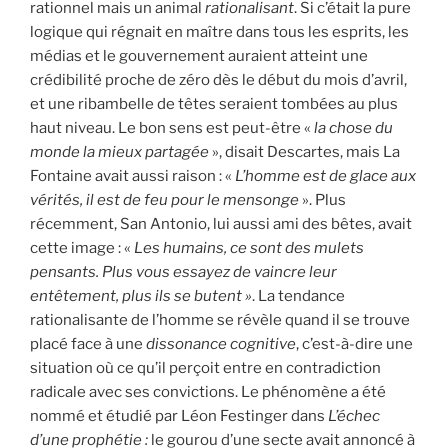
rationnel mais un animal
rationalisant
. Si c’était la pure
logique qui régnait en maître dans tous les esprits, les
médias et le gouvernement auraient atteint une
crédibilité proche de zéro dès le début du mois d’avril,
et une ribambelle de têtes seraient tombées au plus
haut niveau. Le bon sens est peut-être «
la chose du
monde la mieux partagée
», disait Descartes, mais La
Fontaine avait aussi raison : «
L’homme est de glace aux
vérités, il est de feu pour le mensonge
». Plus
récemment, San Antonio, lui aussi ami des bêtes, avait
cette image : «
Les humains, ce sont des mulets
pensants. Plus vous essayez de vaincre leur
entêtement, plus ils se butent »
. La tendance
rationalisante de l’homme se révèle quand il se trouve
placé face à une
dissonance cognitive
, c’est-à-dire une
situation où ce qu’il perçoit entre en contradiction
radicale avec ses convictions. Le phénomène a été
nommé et étudié par Léon Festinger dans
L’échec
d’une prophétie
:
le gourou d’une secte avait annoncé à