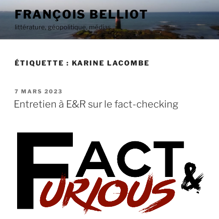
Aller
FRANÇOIS BELLIOT
au
littérature, géopolitique, médias
contenu
principal
ÉTIQUETTE :
KARINE LACOMBE
PUBLIÉ
7 MARS 2023
LE
Entretien à E&R sur le fact-checking