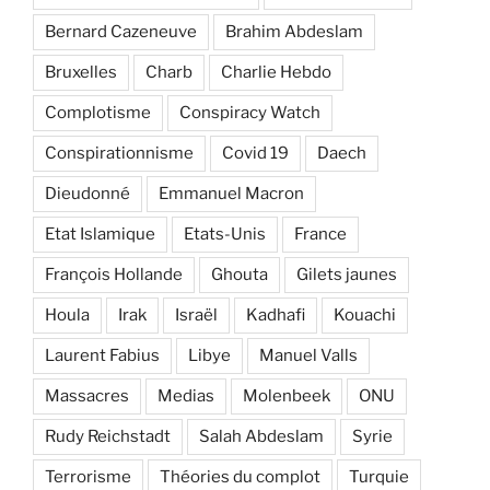
Bernard Cazeneuve
Brahim Abdeslam
Bruxelles
Charb
Charlie Hebdo
Complotisme
Conspiracy Watch
Conspirationnisme
Covid 19
Daech
Dieudonné
Emmanuel Macron
Etat Islamique
Etats-Unis
France
François Hollande
Ghouta
Gilets jaunes
Houla
Irak
Israël
Kadhafi
Kouachi
Laurent Fabius
Libye
Manuel Valls
Massacres
Medias
Molenbeek
ONU
Rudy Reichstadt
Salah Abdeslam
Syrie
Terrorisme
Théories du complot
Turquie