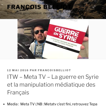
Aller
FRANÇOIS BELLIOT
au
littérature, géopolitique, médias
contenu
principal
PUBLIÉ
12 MAI 2016
PAR
FRANCOISBELLIOT
LE
ITW – Meta TV – La guerre en Syrie
et la manipulation médiatique des
Français
Media : Meta TV ( NB : Metatv c’est fini, retrouvez Tepa