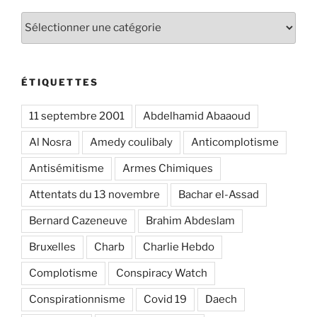
Catégories
ÉTIQUETTES
11 septembre 2001
Abdelhamid Abaaoud
Al Nosra
Amedy coulibaly
Anticomplotisme
Antisémitisme
Armes Chimiques
Attentats du 13 novembre
Bachar el-Assad
Bernard Cazeneuve
Brahim Abdeslam
Bruxelles
Charb
Charlie Hebdo
Complotisme
Conspiracy Watch
Conspirationnisme
Covid 19
Daech