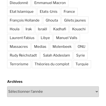
Dieudonné
Emmanuel Macron
Etat Islamique
Etats-Unis
France
François Hollande
Ghouta
Gilets jaunes
Houla
Irak
Israël
Kadhafi
Kouachi
Laurent Fabius
Libye
Manuel Valls
Massacres
Medias
Molenbeek
ONU
Rudy Reichstadt
Salah Abdeslam
Syrie
Terrorisme
Théories du complot
Turquie
Archives