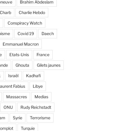
eneuve
Brahim Abdeslam
Charb
Charlie Hebdo
Conspiracy Watch
nisme
Covid 19
Daech
Emmanuel Macron
e
Etats-Unis
France
ande
Ghouta
Gilets jaunes
k
Israël
Kadhafi
aurent Fabius
Libye
Massacres
Medias
ONU
Rudy Reichstadt
lam
Syrie
Terrorisme
complot
Turquie