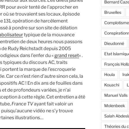
 le Retour aux sources. Les Gilets jaunes
Bernard Caz
RR pour avoir tenté de l’approcher en
Bruxelles
 où se trouvaient ses locaux, épisode
ge 131, opération de harcèlement
Complotisme
ussé à pondre sur son site de délation
Conspiration
iabolisateur
typique de la mouvance
 entretien de deux heures nous passons
Dieudonné
on de Rudy Reichstadt depuis 2005
Etat Islamiqu
digieux dans l’enfer du «
grand reset
« .
s typiques du discours AC, traits
François Holl
i portent la marque de
l’escroquerie
Houla
Ira
sée
. Car ce n’est rien d’autre sinon cela, la
positifs AC ! En dix ans de fouilles dans
Kouachi
L
s et de profondeurs variées, je n’ai
Manuel Valls
ception à cette règle. Cet entretien a été
tube,
France TV
ayant fait valoir un
Molenbeek
in puisqu’aucune vidéo ne s’y trouve
Salah Abdes
rtaines illustrations…
Théories du 