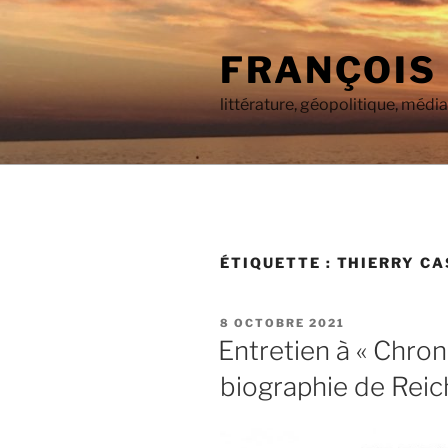
Aller
au
FRANÇOIS
contenu
principal
littérature, géopolitique, médi
ÉTIQUETTE :
THIERRY C
PUBLIÉ
8 OCTOBRE 2021
LE
Entretien à « Chro
biographie de Reic