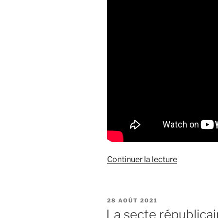
de
Continuer la lecture
« Entretien
à
« Chroniqu
PUBLIÉ
28 AOÛT 2021
Hebdo »
LE
La secte républica
sur