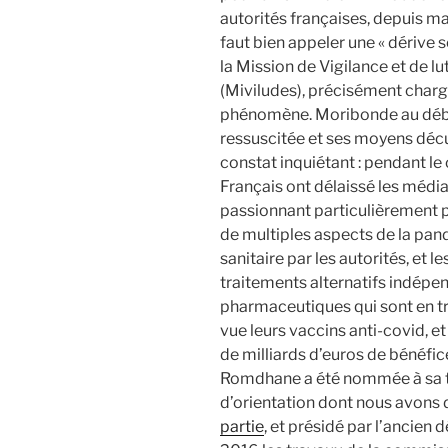
autorités françaises, depuis m
faut bien appeler une « dérive s
la Mission de Vigilance et de lu
(Miviludes), précisément charg
phénomène. Moribonde au début
ressuscitée et ses moyens décu
constat inquiétant : pendant l
Français ont délaissé les médias
passionnant particulièrement p
de multiples aspects de la pand
sanitaire par les autorités, et 
traitements alternatifs indépe
pharmaceutiques qui sont en tra
vue leurs vaccins anti-covid, 
de milliards d’euros de bénéfic
Romdhane a été nommée à sa têt
d’orientation dont nous avons 
partie
, et présidé par l’ancien