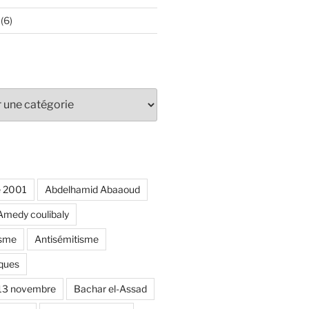
(6)
e 2001
Abdelhamid Abaaoud
Amedy coulibaly
isme
Antisémitisme
ques
 13 novembre
Bachar el-Assad