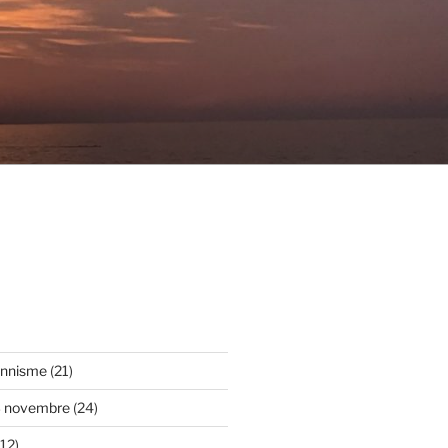
onnisme
(21)
3 novembre
(24)
12)