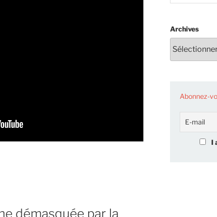
Archives
Abonnez-vou
I 
es
ine démasquée par la