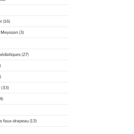
er
(16)
y Meyssan
(3)
édiatiques
(27)
)
)
e
(33)
4)
s faux-drapeau
(13)
)