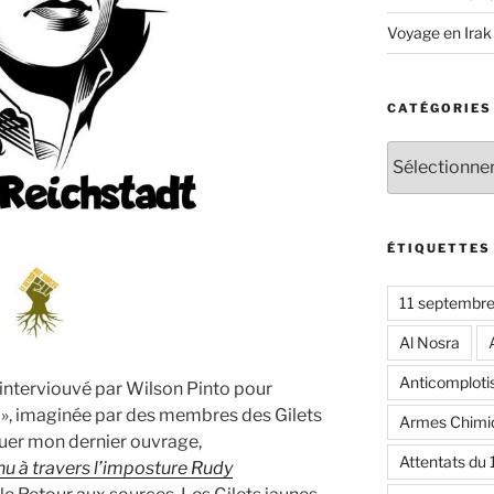
Voyage en Irak
CATÉGORIES
Catégories
ÉTIQUETTES
11 septembr
Al Nosra
Anticomplot
s interviouvé par Wilson Pinto pour
 », imaginée par des membres des Gilets
Armes Chimi
quer mon dernier ouvrage,
Attentats du
nu à travers l’imposture Rudy