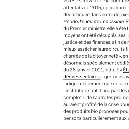
2016 les travaux de la commiss
attentats de 2015, opération 
décortiquée dans notre dernier
Hebdo, l’enquête impossible
.
R
du Premier ministre, elle a été t
moyens ont été décuplés, ses li
justice et des finances, afin d
mieux assécher leurs circuits f
chargée de la citoyenneté », en
désormais spécialement dédiée.
du 26 janvier 2021, intitulé «
Ét
dérives sectaires
», que nous 
indique clairement que désormai
l’institution sont d’une part les
complot », de l’autre les prom
auraient profité de la crise pou
des produits bio proposés pour t
pensons particulièrement aux v