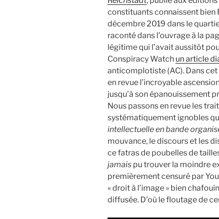
Reichstadt
, publié aux éditions
constituants connaissent bien 
décembre 2019 dans le quartier
raconté dans l’ouvrage à la pa
légitime qui l’avait aussitôt po
Conspiracy Watch
un article d
anticomplotiste (AC). Dans cet
en revue l’incroyable ascensi
jusqu’à son épanouissement pro
Nous passons en revue les trait
systématiquement ignobles qu
intellectuelle en bande organi
mouvance, le discours et les dis
ce fatras de poubelles de taille
jamais
pu trouver la moindre ex
premièrement censuré par You
« droit à l’image » bien chafou
diffusée. D’où le floutage de ce