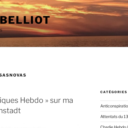
 BELLIOT
as
ASASNOVAS
CATÉGORIES
niques Hebdo » sur ma
Anticonspirati
hstadt
Attentats du 1
Charlie Hebdo
(