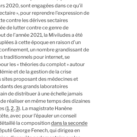
ars 2020, sont engagées dans ce qu’il
ectaire », pour reprendre l’expression de
tte contre les dérives sectaires
ée de lutter contre ce genre de
 de l’année 2021, la Miviludes a été
plées à cette époque en raison d’un
e confinement, un nombre grandissant de
 traditionnels pour internet, se
our les « théories du complot » autour
émie et de la gestion de la crise
les sites proposant des médecines et
ndants des grands laboratoires
in de distribuer à une échelle jamais
et de réaliser en même temps des dizaines
es (
1
,
2
,
3
). La magistrate Hanène
e, avec pour l’épauler un conseil
détaillé la composition
dans la seconde
 député George Fenech, qui dirigea en