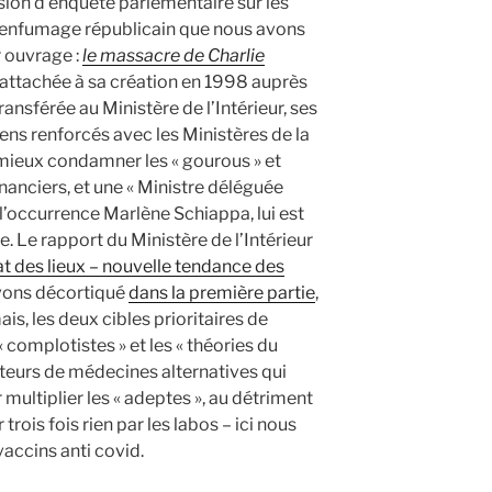
ion d’enquête parlementaire sur les
d’enfumage républicain que nous avons
 ouvrage :
le massacre de Charlie
attachée à sa création en 1998 auprès
ransférée au Ministère de l’Intérieur, ses
ens renforcés avec les Ministères de la
e mieux condamner les « gourous » et
inanciers, et une « Ministre déléguée
 l’occurrence Marlène Schiappa, lui est
 Le rapport du Ministère de l’Intérieur
at des lieux – nouvelle tendance des
avons décortiqué
dans la première partie
,
s, les deux cibles prioritaires de
 « complotistes » et les « théories du
oteurs de médecines alternatives qui
r multiplier les « adeptes », au détriment
rois fois rien par les labos – ici nous
accins anti covid.