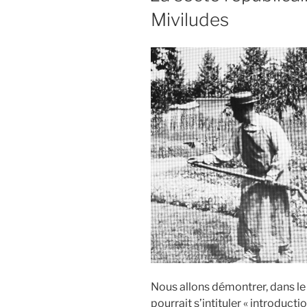
Miviludes
ma
biographie
de
Reichstadt 
Nous allons démontrer, dans le 
pourrait s’intituler « introducti