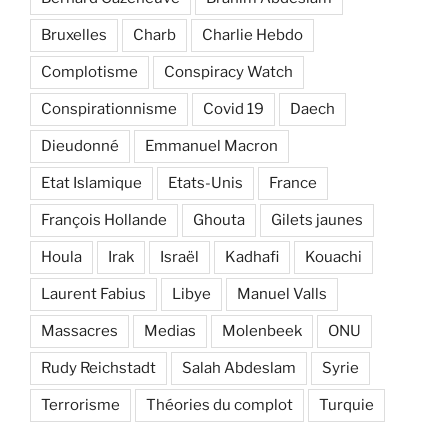
Bruxelles
Charb
Charlie Hebdo
Complotisme
Conspiracy Watch
Conspirationnisme
Covid 19
Daech
Dieudonné
Emmanuel Macron
Etat Islamique
Etats-Unis
France
François Hollande
Ghouta
Gilets jaunes
Houla
Irak
Israël
Kadhafi
Kouachi
Laurent Fabius
Libye
Manuel Valls
Massacres
Medias
Molenbeek
ONU
Rudy Reichstadt
Salah Abdeslam
Syrie
Terrorisme
Théories du complot
Turquie