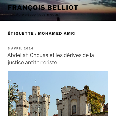
Aller
FRANÇOIS BELLIOT
au
littérature, géopolitique, médias
contenu
principal
ÉTIQUETTE :
MOHAMED AMRI
PUBLIÉ
3 AVRIL 2024
LE
Abdellah Chouaa et les dérives de la
justice antiterroriste