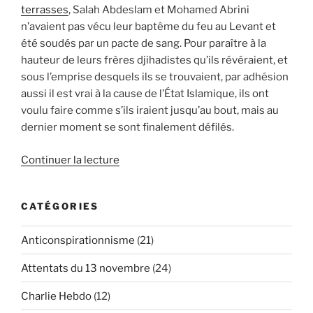
terrasses
, Salah Abdeslam et Mohamed Abrini
n’avaient pas vécu leur baptême du feu au Levant et
été soudés par un pacte de sang. Pour paraître à la
hauteur de leurs frères djihadistes qu’ils révéraient, et
sous l’emprise desquels ils se trouvaient, par adhésion
aussi il est vrai à la cause de l’État Islamique, ils ont
voulu faire comme s’ils iraient jusqu’au bout, mais au
dernier moment se sont finalement défilés.
de
Continuer la lecture
« 13
novembre
CATÉGORIES
:
pas
Anticonspirationnisme
(21)
facile
de
Attentats du 13 novembre
(24)
se
faire
Charlie Hebdo
(12)
sauter… »