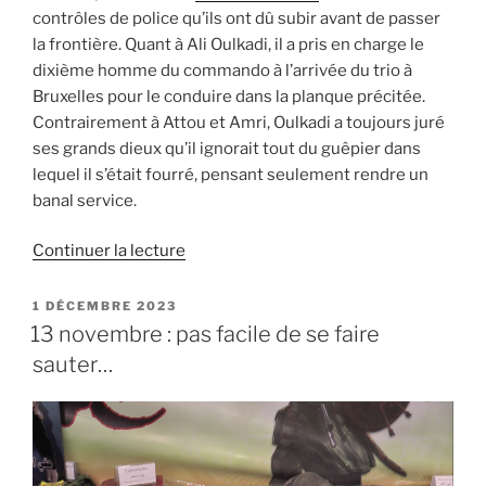
contrôles de police qu’ils ont dû subir avant de passer
la frontière. Quant à Ali Oulkadi, il a pris en charge le
dixième homme du commando à l’arrivée du trio à
Bruxelles pour le conduire dans la planque précitée.
Contrairement à Attou et Amri, Oulkadi a toujours juré
ses grands dieux qu’il ignorait tout du guêpier dans
lequel il s’était fourré, pensant seulement rendre un
banal service.
de
Continuer la lecture
« Attou,
Amri
PUBLIÉ
1 DÉCEMBRE 2023
LE
et
13 novembre : pas facile de se faire
Oulkadi,
sauter…
les
chauffeurs
de
Salah
Abdeslam »