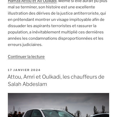
Hamza Attou et Ali Oulkadi
. Même si elle aurait pu plus
mal se terminer, son histoire est une excellente
illustration des dérives de la justice antiterroriste, qui
en prétendant montrer un visage impitoyable afin de
dissuader les aspirants terroristes et rassurer la
population, a inévitablement multiplié ces dernières
années les condamnations disproportionnées et les
erreurs judiciaires.
de
Continuer la lecture
« Abdellah
Chouaa
PUBLIÉ
17 JANVIER 2024
LE
et
Attou, Amri et Oulkadi, les chauffeurs de
les
Salah Abdeslam
dérives
de
la
justice
antiterroriste »