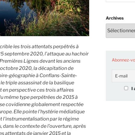
Archives
rible les trois attentats perpétrés à
25 septembre 2020, l’attaque au hachoir
Abonnez-vou
Premières Lignes devant les anciens
6 octobre 2020, la décapitation de
oire-géographie à Conflans-Sainte-
e triple assassinat de la basilique
I 
 en perspective ces trois affaires
 du même type perpétrées de 2015 à
èse covidienne globalement respectée
urope. Elle pointe l’hystérie médiatique
t l’instrumentalisation par le régime
, dans le contexte de l’ouverture, après
s attentats de janvier 2015 et la