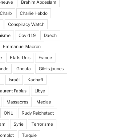
eneuve
Brahim Abdeslam
Charb
Charlie Hebdo
Conspiracy Watch
nisme
Covid 19
Daech
Emmanuel Macron
e
Etats-Unis
France
ande
Ghouta
Gilets jaunes
k
Israël
Kadhafi
aurent Fabius
Libye
Massacres
Medias
ONU
Rudy Reichstadt
lam
Syrie
Terrorisme
complot
Turquie