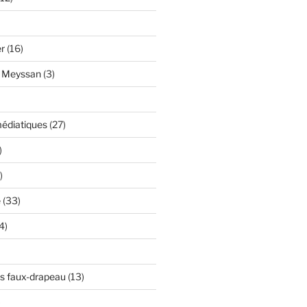
er
(16)
y Meyssan
(3)
édiatiques
(27)
)
)
e
(33)
4)
s faux-drapeau
(13)
)