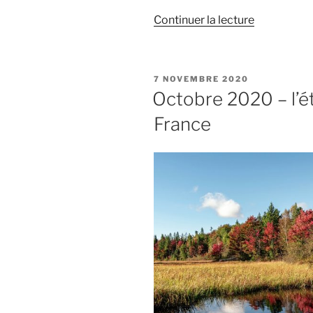
de
Continuer la lecture
« Bilal
Chatra,
l’éclaireur
PUBLIÉ
7 NOVEMBRE 2020
du
LE
Octobre 2020 – l’ét
13
France
novembre 