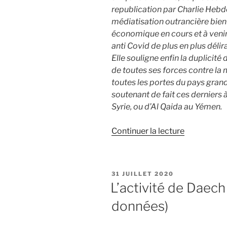
republication par Charlie Heb
médiatisation outrancière bien 
économique en cours et à veni
anti Covid de plus en plus délir
Elle souligne enfin la duplicité
de toutes ses forces contre la m
toutes les portes du pays grand
soutenant de fait ces derniers à 
Syrie, ou d’Al Qaida au Yémen.
de
Continuer la lecture
« Octobre
2020
–
PUBLIÉ
31 JUILLET 2020
l’été
LE
L’activité de Daech
indien
données)
terroriste
en