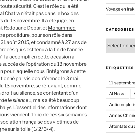
toute sécurité. C’est le rôle qui a été
Voyage en Irak
lal Chatra n’était pas dans le box des
 du 13 novembre. Il a été jugé, en
i, Redouane Debar, et
Mohammed
CATÉGORIES
utre procédure, pour son rôle dans
Catégories
 21 août 2015, et condamné à 27 ans de
ocès qui s’est tenu à la fin de l’année
’il a accompli en cette occasion a
e succès de l’opération du 13 novembre
ÉTIQUETTES
on pour laquelle nous l’intégrons à cette
uditionné par visioconférence le 3 mai
11 septembr
du 13 novembre, se réfugiant, comme
n droit au silence, se contentant d’un
Al Nosra
arde le silence »
, mais a été beaucoup
Anticomplot
Thalys. L’essentiel des informations dont
nous viennent donc de ces six semaines
Armes Chimi
ssociation française des victimes de
Attentats du
ne sur la toile (
1
/
2
/
3
/
4
).