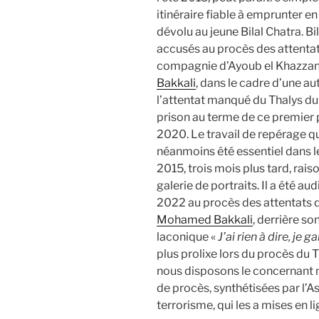
itinéraire fiable à emprunter en 
dévolu au jeune Bilal Chatra. Bi
accusés au procès des attentats
compagnie d’Ayoub el Khazzan
Bakkali
, dans le cadre d’une a
l’attentat manqué du Thalys du
prison au terme de ce premier pr
2020. Le travail de repérage qu
néanmoins été essentiel dans l
2015, trois mois plus tard, rais
galerie de portraits. Il a été a
2022 au procès des attentats 
Mohamed Bakkali
, derrière so
laconique «
J’ai rien à dire, je g
plus prolixe lors du procès du 
nous disposons le concernant 
de procès, synthétisées par l’A
terrorisme, qui les a mises en lig