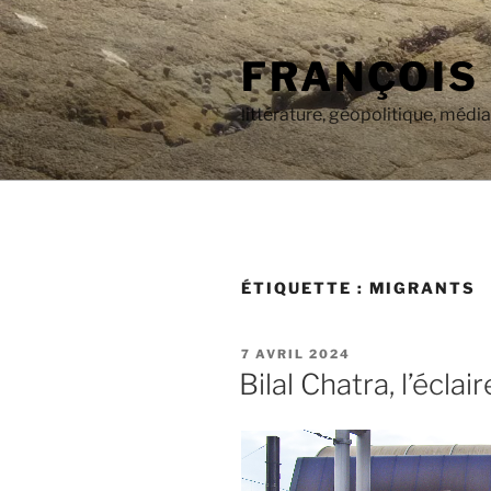
Aller
au
FRANÇOIS
contenu
principal
littérature, géopolitique, médi
ÉTIQUETTE :
MIGRANTS
PUBLIÉ
7 AVRIL 2024
LE
Bilal Chatra, l’écl