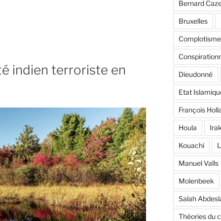
Bernard Caz
Bruxelles
Complotisme
Conspiration
é indien terroriste en
Dieudonné
»
Etat Islamiqu
François Holl
Houla
Ira
Kouachi
L
Manuel Valls
Molenbeek
Salah Abdes
Théories du 