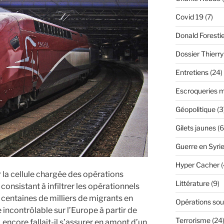
Covid 19
(7)
Donald Foresti
Dossier Thierr
Entretiens
(24)
Escroqueries m
Géopolitique
(3
Gilets jaunes
(6
Guerre en Syri
Hyper Cacher
(
r la cellule chargée des opérations
Littérature
(9)
 consistant à infiltrer les opérationnels
 centaines de milliers de migrants en
Opérations sou
 incontrôlable sur l’Europe à partir de
Terrorisme
(24
, encore fallait-il s’assurer en amont d’un