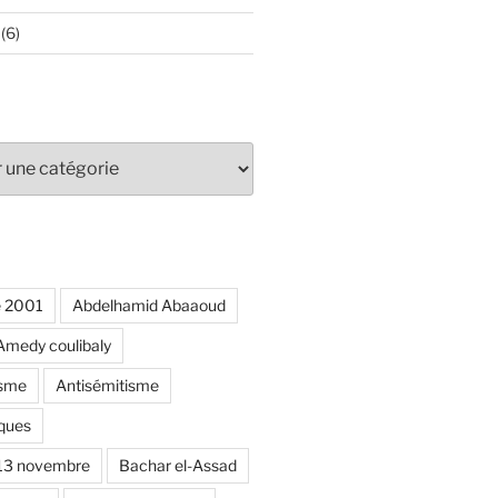
(6)
e 2001
Abdelhamid Abaaoud
Amedy coulibaly
isme
Antisémitisme
ques
 13 novembre
Bachar el-Assad