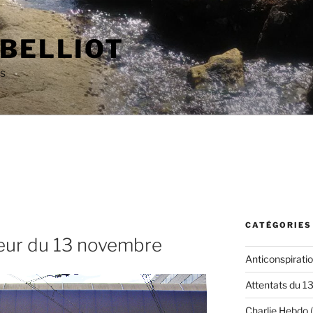
 BELLIOT
as
CATÉGORIES
aireur du 13 novembre
Anticonspirati
Attentats du 1
Charlie Hebdo
(