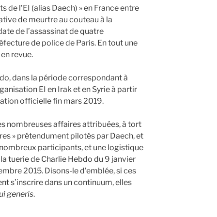
s de l’EI (alias Daech) » en France entre
ative de meurtre au couteau à la
date de l’assassinat de quatre
éfecture de police de Paris. En tout une
 en revue.
odo, dans la période correspondant à
anisation EI en Irak et en Syrie à partir
ation officielle fin mars 2019.
es nombreuses affaires attribuées, à tort
aires » prétendument pilotés par Daech, et
 nombreux participants, et une logistique
la tuerie de Charlie Hebdo du 9 janvier
vembre 2015. Disons-le d’emblée, si ces
t s’inscrire dans un continuum, elles
ui generis
.