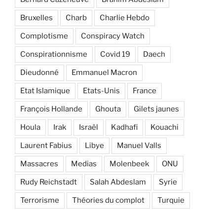
Bruxelles
Charb
Charlie Hebdo
Complotisme
Conspiracy Watch
Conspirationnisme
Covid 19
Daech
Dieudonné
Emmanuel Macron
Etat Islamique
Etats-Unis
France
François Hollande
Ghouta
Gilets jaunes
Houla
Irak
Israël
Kadhafi
Kouachi
Laurent Fabius
Libye
Manuel Valls
Massacres
Medias
Molenbeek
ONU
Rudy Reichstadt
Salah Abdeslam
Syrie
Terrorisme
Théories du complot
Turquie