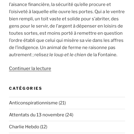
l’aisance financière, la sécurité qu’elle procure et
l’oisiveté à laquelle elle ouvre les portes. Qui a le ventre
bien rempli, un toit vaste et solide pour s’abriter, des
gens pour le servir, de l’argent à dépenser en loisirs de
toutes sortes, est moins porté à remettre en question
l’ordre établi que celui qui misère sa vie dans les affres
de l’indigence. Un animal de ferme ne raisonne pas
autrement ; relisez
le loup et le chien
de la Fontaine.
de
Continuer la lecture
« La
Covid-
CATÉGORIES
19
au
Anticonspirationnisme
(21)
prisme
de
Attentats du 13 novembre
(24)
Molière
(2/3) »
Charlie Hebdo
(12)