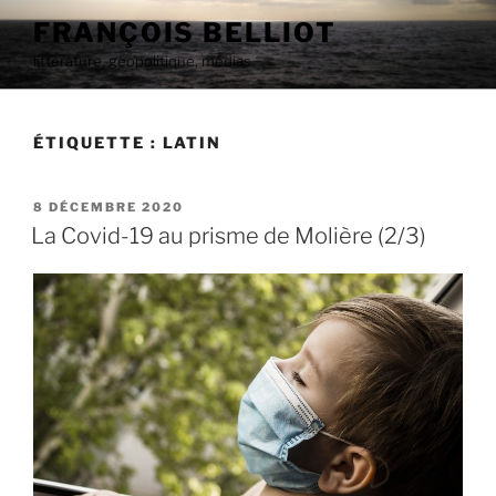
Aller
FRANÇOIS BELLIOT
au
littérature, géopolitique, médias
contenu
principal
ÉTIQUETTE :
LATIN
PUBLIÉ
8 DÉCEMBRE 2020
LE
La Covid-19 au prisme de Molière (2/3)