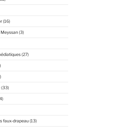
er
(16)
y Meyssan
(3)
édiatiques
(27)
)
)
e
(33)
4)
s faux-drapeau
(13)
)