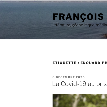
Aller
au
FRANÇOIS
contenu
principal
littérature, géopolitique, médi
ÉTIQUETTE :
EDOUARD PH
PUBLIÉ
8 DÉCEMBRE 2020
LE
La Covid-19 au pri