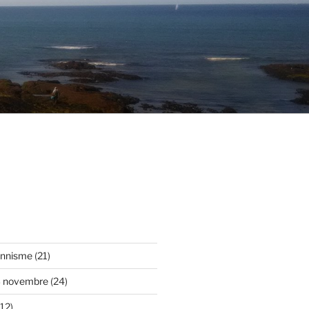
onnisme
(21)
3 novembre
(24)
12)