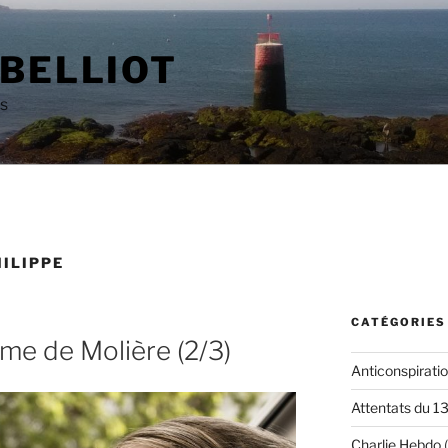
 BELLIOT
as
ILIPPE
CATÉGORIES
sme de Molière (2/3)
Anticonspirati
Attentats du 1
Charlie Hebdo
(