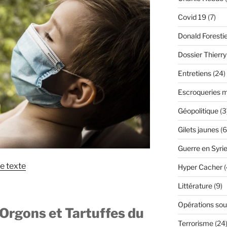
Covid 19
(7)
Donald Foresti
Dossier Thierr
Entretiens
(24)
Escroqueries m
Géopolitique
(3
Gilets jaunes
(6
Guerre en Syri
le texte
Hyper Cacher
(
Littérature
(9)
Opérations sou
 Orgons et Tartuffes du
Terrorisme
(24