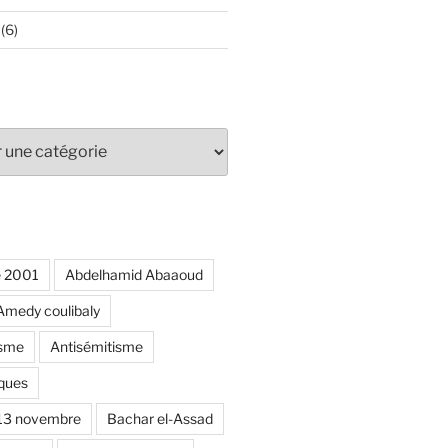
(6)
e 2001
Abdelhamid Abaaoud
Amedy coulibaly
isme
Antisémitisme
ques
 13 novembre
Bachar el-Assad