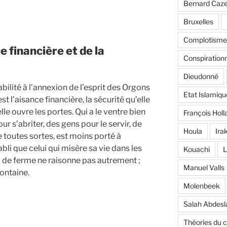
Bernard Caz
Bruxelles
Complotisme
e financière et de la
Conspiration
Dieudonné
bilité à l’annexion de l’esprit des Orgons
Etat Islamiqu
st l’aisance financière, la sécurité qu’elle
elle ouvre les portes. Qui a le ventre bien
François Holl
our s’abriter, des gens pour le servir, de
Houla
Ira
e toutes sortes, est moins porté à
bli que celui qui misère sa vie dans les
Kouachi
L
l de ferme ne raisonne pas autrement ;
Manuel Valls
ontaine.
Molenbeek
Salah Abdes
Théories du 