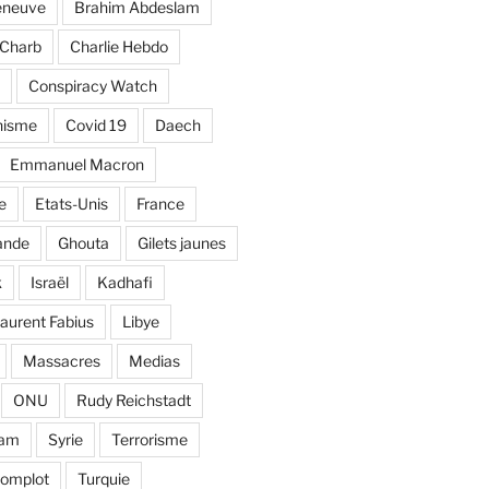
eneuve
Brahim Abdeslam
Charb
Charlie Hebdo
Conspiracy Watch
nisme
Covid 19
Daech
Emmanuel Macron
e
Etats-Unis
France
ande
Ghouta
Gilets jaunes
k
Israël
Kadhafi
aurent Fabius
Libye
Massacres
Medias
ONU
Rudy Reichstadt
lam
Syrie
Terrorisme
complot
Turquie