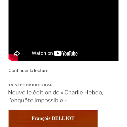
de
Continuer la lecture
« Emission
TVADP
PUBLIÉ
18 SEPTEMBRE 2024
LE
sur
Nouvelle édition de « Charlie Hebdo,
« L’anticonspirationnisme
l’enquête impossible »
mis
à
nu » »