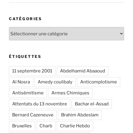
CATÉGORIES
Catégories
ÉTIQUETTES
11 septembre 2001
Abdelhamid Abaaoud
Al Nosra
Amedy coulibaly
Anticomplotisme
Antisémitisme
Armes Chimiques
Attentats du 13 novembre
Bachar el-Assad
Bernard Cazeneuve
Brahim Abdeslam
Bruxelles
Charb
Charlie Hebdo