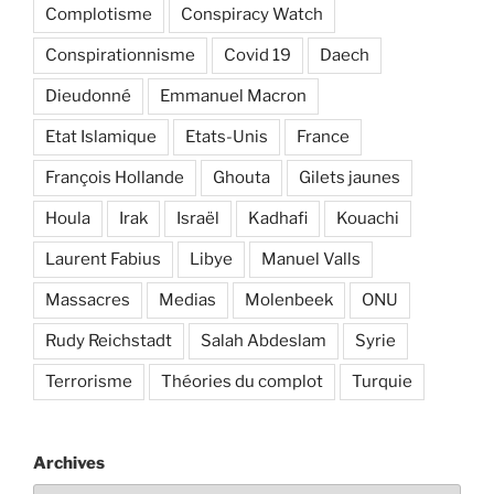
Complotisme
Conspiracy Watch
Conspirationnisme
Covid 19
Daech
Dieudonné
Emmanuel Macron
Etat Islamique
Etats-Unis
France
François Hollande
Ghouta
Gilets jaunes
Houla
Irak
Israël
Kadhafi
Kouachi
Laurent Fabius
Libye
Manuel Valls
Massacres
Medias
Molenbeek
ONU
Rudy Reichstadt
Salah Abdeslam
Syrie
Terrorisme
Théories du complot
Turquie
Archives