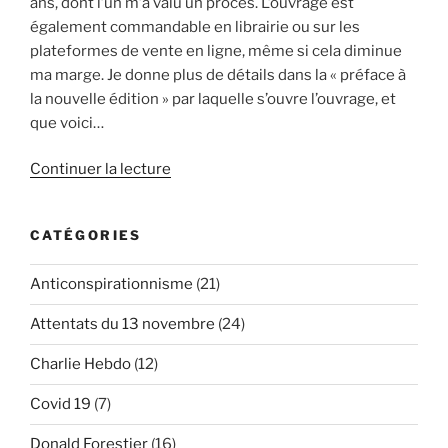
ans, dont l’un m’a valu un procès. L’ouvrage est
également commandable en librairie ou sur les
plateformes de vente en ligne, même si cela diminue
ma marge. Je donne plus de détails dans la « préface à
la nouvelle édition » par laquelle s’ouvre l’ouvrage, et
que voici…
de
Continuer la lecture
« Nouvelle
édition
CATÉGORIES
de
« Charlie
Anticonspirationnisme
(21)
Hebdo,
l’enquête
Attentats du 13 novembre
(24)
impossible » »
Charlie Hebdo
(12)
Covid 19
(7)
Donald Forestier
(16)