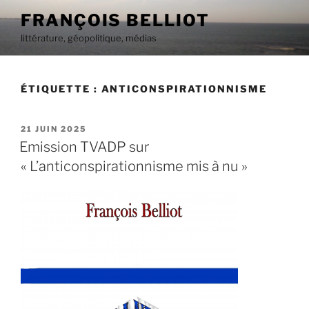
Aller
FRANÇOIS BELLIOT
au
littérature, géopolitique, médias
contenu
principal
ÉTIQUETTE :
ANTICONSPIRATIONNISME
PUBLIÉ
21 JUIN 2025
LE
Emission TVADP sur
« L’anticonspirationnisme mis à nu »