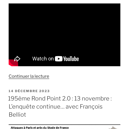
de
Continuer la lecture
« Entretien
sur
PUBLIÉ
14 DÉCEMBRE 2023
LE
« Halterophilo »
195ème Rond Point 2.0 : 13 novembre :
à
L’enquête continue… avec François
propos
Belliot
du
massacre