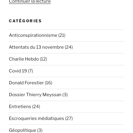
de
Continuer la lecture
« 7+2+x=15
:
CATÉGORIES
l’équation
interdite
Anticonspirationnisme
(21)
des
attentats
Attentats du 13 novembre
(24)
du
13
Charlie Hebdo
(12)
novembre
Covid 19
(7)
(1/2) »
Donald Forestier
(16)
Dossier Thierry Meyssan
(3)
Entretiens
(24)
Escroqueries médiatiques
(27)
Géopolitique
(3)