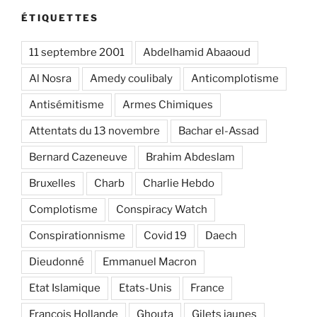
ÉTIQUETTES
11 septembre 2001
Abdelhamid Abaaoud
Al Nosra
Amedy coulibaly
Anticomplotisme
Antisémitisme
Armes Chimiques
Attentats du 13 novembre
Bachar el-Assad
Bernard Cazeneuve
Brahim Abdeslam
Bruxelles
Charb
Charlie Hebdo
Complotisme
Conspiracy Watch
Conspirationnisme
Covid 19
Daech
Dieudonné
Emmanuel Macron
Etat Islamique
Etats-Unis
France
François Hollande
Ghouta
Gilets jaunes