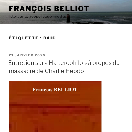
Aller
FRANÇOIS BELLIOT
au
littérature, géopolitique, médias
contenu
principal
ÉTIQUETTE :
RAID
PUBLIÉ
21 JANVIER 2025
LE
Entretien sur « Halterophilo » à propos du
massacre de Charlie Hebdo