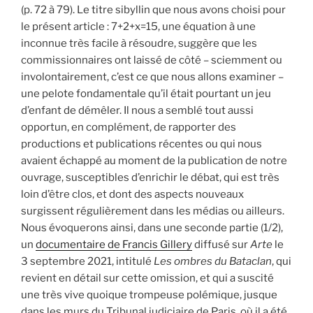
(p. 72 à 79). Le titre sibyllin que nous avons choisi pour
le présent article : 7+2+x=15, une équation à une
inconnue très facile à résoudre, suggère que les
commissionnaires ont laissé de côté – sciemment ou
involontairement, c’est ce que nous allons examiner –
une pelote fondamentale qu’il était pourtant un jeu
d’enfant de démêler. Il nous a semblé tout aussi
opportun, en complément, de rapporter des
productions et publications récentes ou qui nous
avaient échappé au moment de la publication de notre
ouvrage, susceptibles d’enrichir le débat, qui est très
loin d’être clos, et dont des aspects nouveaux
surgissent régulièrement dans les médias ou ailleurs.
Nous évoquerons ainsi, dans une seconde partie (1/2),
un
documentaire de Francis Gillery
diffusé sur
Arte
le
3 septembre 2021, intitulé
Les ombres du Bataclan
, qui
revient en détail sur cette omission, et qui a suscité
une très vive quoique trompeuse polémique, jusque
dans les murs du Tribunal judiciaire de Paris, où il a été