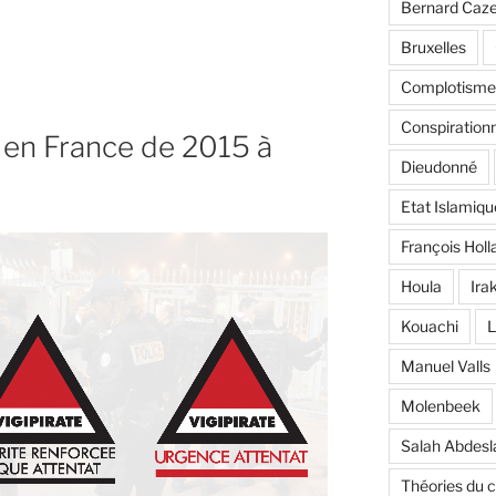
Bernard Caz
Bruxelles
Complotisme
Conspiration
h en France de 2015 à
Dieudonné
Etat Islamiqu
François Holl
Houla
Ira
Kouachi
L
Manuel Valls
Molenbeek
Salah Abdes
Théories du 