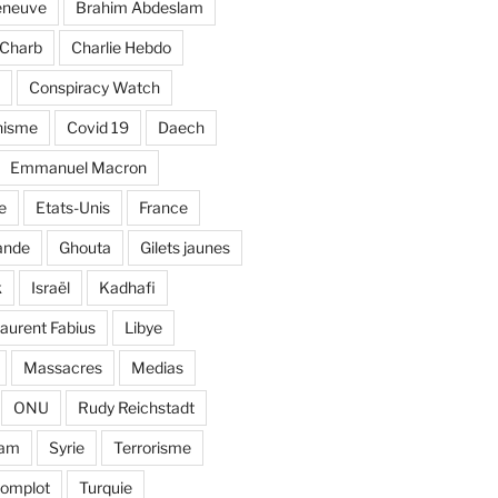
eneuve
Brahim Abdeslam
Charb
Charlie Hebdo
Conspiracy Watch
nisme
Covid 19
Daech
Emmanuel Macron
e
Etats-Unis
France
ande
Ghouta
Gilets jaunes
k
Israël
Kadhafi
aurent Fabius
Libye
Massacres
Medias
ONU
Rudy Reichstadt
lam
Syrie
Terrorisme
complot
Turquie