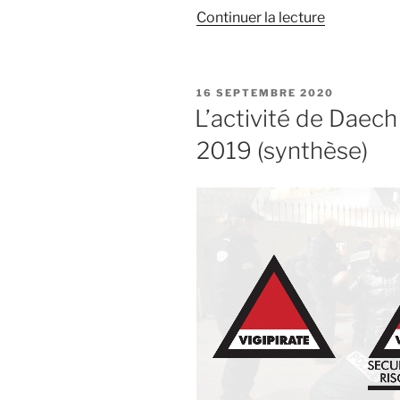
de
Continuer la lecture
« Octobre
2020
–
PUBLIÉ
16 SEPTEMBRE 2020
l’été
LE
L’activité de Daec
indien
2019 (synthèse)
terroriste
en
France »