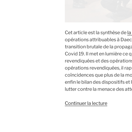
Cet article est la synthèse de
la
opérations attribuables à Daech
transition brutale de la propag
Covid 19. Il met en lumière ce q
revendiquées et des opération
opérations revendiquées, il rap
coïncidences que plus de la moi
enfin le bilan des dispositifs e
lutter contre la menace des atte
de
Continuer la lecture
« L’activité
de
Daech
en