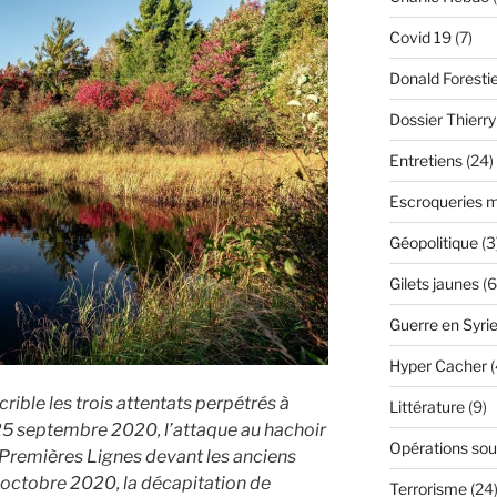
Covid 19
(7)
Donald Foresti
Dossier Thierr
Entretiens
(24)
Escroqueries m
Géopolitique
(3
Gilets jaunes
(6
Guerre en Syri
Hyper Cacher
(
rible les trois attentats perpétrés à
Littérature
(9)
25 septembre 2020, l’attaque au hachoir
Opérations sou
Premières Lignes devant les anciens
6 octobre 2020, la décapitation de
Terrorisme
(24