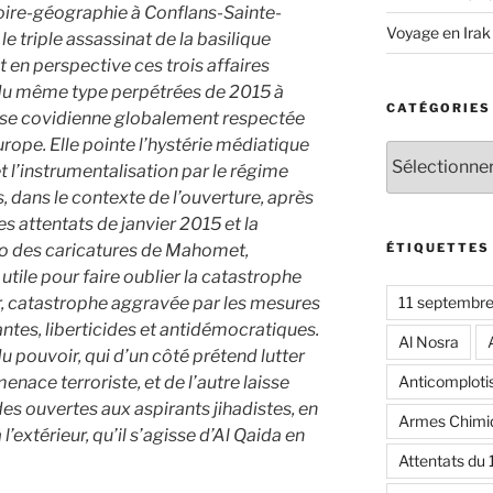
oire-géographie à Conflans-Sainte-
Voyage en Irak
e triple assassinat de la basilique
 en perspective ces trois affaires
 du même type perpétrées de 2015 à
CATÉGORIES
èse covidienne globalement respectée
urope. Elle pointe l’hystérie médiatique
Catégories
t l’instrumentalisation par le régime
, dans le contexte de l’ouverture, après
s attentats de janvier 2015 et la
ÉTIQUETTES
do des caricatures de Mahomet,
utile pour faire oublier la catastrophe
11 septembr
r, catastrophe aggravée par les mesures
antes, liberticides et antidémocratiques.
Al Nosra
 du pouvoir, qui d’un côté prétend lutter
Anticomplot
enace terroriste, et de l’autre laisse
es ouvertes aux aspirants jihadistes, en
Armes Chimi
l’extérieur, qu’il s’agisse d’Al Qaida en
Attentats du