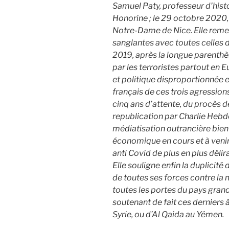
Samuel Paty, professeur d’hist
Honorine ; le 29 octobre 2020, l
Notre-Dame de Nice. Elle remet
sanglantes avec toutes celles
2019, après la longue parenth
par les terroristes partout en E
et politique disproportionnée e
français de ces trois agressions
cinq ans d’attente, du procès de
republication par Charlie Heb
médiatisation outrancière bien 
économique en cours et à veni
anti Covid de plus en plus délir
Elle souligne enfin la duplicité
de toutes ses forces contre la m
toutes les portes du pays grand
soutenant de fait ces derniers à 
Syrie, ou d’Al Qaida au Yémen.