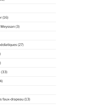
er
(16)
y Meyssan
(3)
édiatiques
(27)
)
)
e
(33)
4)
s faux-drapeau
(13)
)