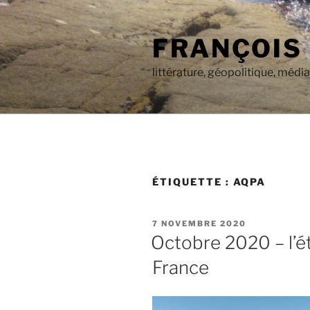
Aller
au
FRANÇOIS
contenu
principal
littérature, géopolitique, médi
ÉTIQUETTE :
AQPA
PUBLIÉ
7 NOVEMBRE 2020
LE
Octobre 2020 – l’ét
France