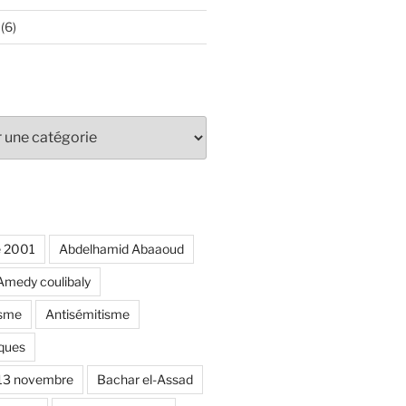
(6)
e 2001
Abdelhamid Abaaoud
Amedy coulibaly
isme
Antisémitisme
ques
 13 novembre
Bachar el-Assad