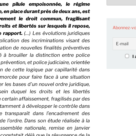
une pilule empoisonnée, le régime
e, en place durant près de deux ans, est
ement le droit commun, fragilisant
roits et libertés sur lesquels il repose,
Abonnez-vou
e rapport.
(…) Les évolutions juridiques
lication des incriminations visant des
mation de nouvelles finalités préventives
 à brouiller la distinction entre police
I 
prévention, et police judiciaire, orientée
on de cette logique par capillarité dans
amorcée pour faire face à une situation
r les bases d’un nouvel ordre juridique,
ein duquel les droits et les libertés
ertain affaissement, fragilisés par des
otamment à développer le contrôle dans
e transparaît dans l’encadrement des
de l’ordre. Dans son étude réalisée à la
ssemblée nationale, remise en janvier
constatait déjà que la résurgence de la