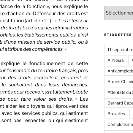
dance de la fonction », nous explique le
Catégories
tre d’action du Défenseur des droits est
onstitution (article 71-1) : «
Le Défenseur
 droits et libertés par les administrations
itoriales, les établissements publics, ainsi
ÉTIQUETTES
i d’une mission de service public, ou à
 lui attribue des compétences.
»
11 septembr
Al Nosra
explique le fonctionnement de cette
ur l’ensemble du territoire français, près
Anticomplot
r des droits accueillent, écoutent et
Armes Chimi
i le souhaitent dans leurs démarches.
ormés pour recevoir, gratuitement, toute
Attentats du
ide pour faire valoir ses droits.
» Les
Bernard Caz
t aider les citoyens qui éprouvent des
s avec les services publics, qui estiment
Bruxelles
 sont pas respectés, ou qui s’estiment
Complotisme