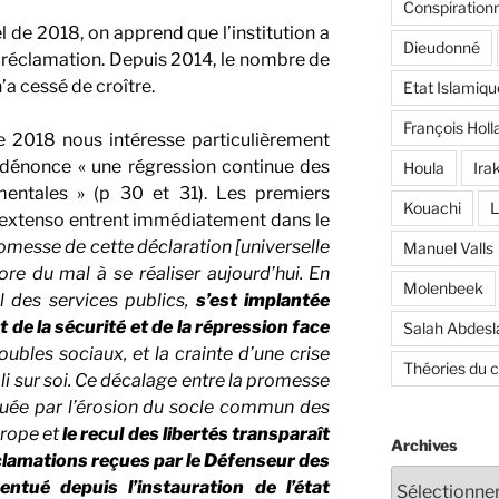
Conspiration
de 2018, on apprend que l’institution a
Dieudonné
 réclamation. Depuis 2014, le nombre de
’a cessé de croître.
Etat Islamiqu
François Holl
e 2018 nous intéresse particulièrement
 dénonce « une régression continue des
Houla
Ira
mentales » (p 30 et 31). Les premiers
Kouachi
L
in extenso entrent immédiatement dans le
omesse de cette déclaration [universelle
Manuel Valls
re du mal à se réaliser aujourd’hui. En
Molenbeek
l des services publics,
s’est implantée
de la sécurité et de la répression face
Salah Abdes
roubles sociaux, et la crainte d’une crise
Théories du 
li sur soi. Ce décalage entre la promesse
quée par l’érosion du socle commun des
urope et
le recul des libertés transparaît
Archives
lamations reçues par le Défenseur des
entué depuis l’instauration de l’état