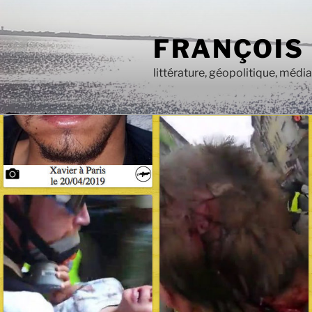
Aller
au
FRANÇOIS
contenu
principal
littérature, géopolitique, médi