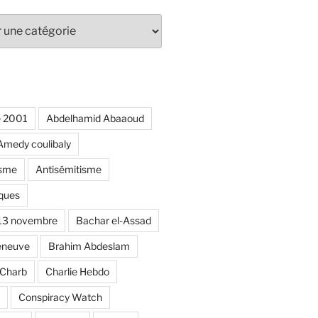
e 2001
Abdelhamid Abaaoud
Amedy coulibaly
isme
Antisémitisme
ques
 13 novembre
Bachar el-Assad
eneuve
Brahim Abdeslam
Charb
Charlie Hebdo
Conspiracy Watch