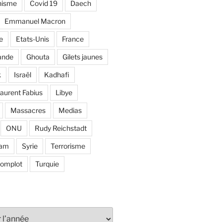
nisme
Covid 19
Daech
Emmanuel Macron
e
Etats-Unis
France
ande
Ghouta
Gilets jaunes
k
Israël
Kadhafi
aurent Fabius
Libye
Massacres
Medias
ONU
Rudy Reichstadt
lam
Syrie
Terrorisme
complot
Turquie