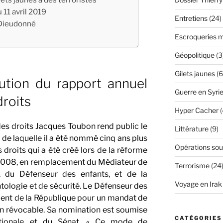
 11 avril 2019
Entretiens
(24)
e Dieudonné
Escroqueries m
Géopolitique
(3
Gilets jaunes
(6
rution du rapport annuel
Guerre en Syri
roits
Hyper Cacher
(
des droits Jacques Toubon rend public le
Littérature
(9)
te de laquelle il a été nommé cinq ans plus
Opérations sou
 droits qui a été créé lors de la réforme
t 2008, en remplacement du Médiateur de
Terrorisme
(24
, du Défenseur des enfants, et de la
Voyage en Irak
ologie et de sécurité. Le Défenseur des
dent de la République pour un mandat de
on révocable. Sa nomination est soumise
CATÉGORIES
tionale et du Sénat. « Ce mode de