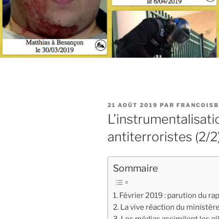
PUBLIÉ
21 AOÛT 2019
PAR
FRANCOISB
LE
L’instrumentalisati
antiterroristes (2/2
Sommaire
Février 2019 : parution du r
La vive réaction du ministère
Les médias assimilent les gil