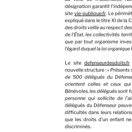
désignation garantit l’indépen
site
vie-publique.fr
. Le périmè
expliqué dans le titre XI de la C
des droits veille au respect des
de l’État, les collectivités terr
que par tout organisme invest
l’égard duquel la loi organique
Le site
defenseurdesdoits.fr
nouvelle structure : «
Présents s
de 500 délégués du Défenseu
orientent celles et ceux qu
Bénévoles, les délégués sont f
personne qui sollicite de l’a
délégués du Défenseur peuven
difficultés dans leurs relation
que les droits d’un enfant ne
discriminés.