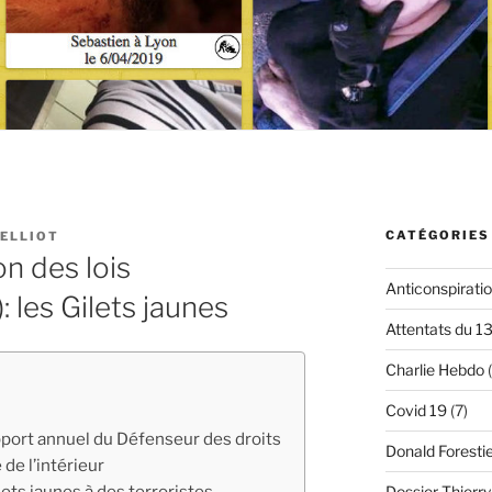
CATÉGORIES
ELLIOT
on des lois
Anticonspirati
): les Gilets jaunes
Attentats du 1
Charlie Hebdo
(
Covid 19
(7)
apport annuel du Défenseur des droits
Donald Foresti
 de l’intérieur
ets jaunes à des terroristes
Dossier Thierr