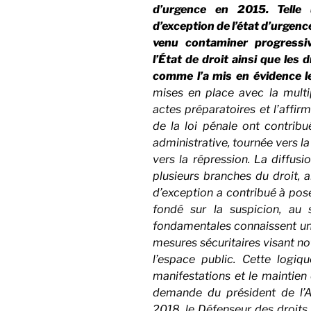
d’urgence en 2015. Telle 
d’exception de l’état d’urgenc
venu contaminer progressiv
l’État de droit ainsi que les d
comme l’a mis en évidence l
mises en place avec la multip
actes préparatoires et l’affir
de la loi pénale ont contribué
administrative, tournée vers la 
vers la répression. La diffusi
plusieurs branches du droit, 
d’exception a contribué à pose
fondé sur la suspicion, au s
fondamentales connaissent un c
mesures sécuritaires visant n
l’espace public.
Cette logiqu
manifestations et le maintien 
demande du président de l’A
2018, le Défenseur des droits 