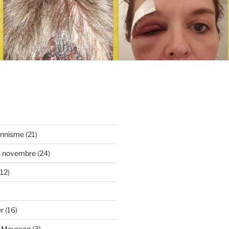
onnisme
(21)
3 novembre
(24)
12)
er
(16)
y Meyssan
(3)