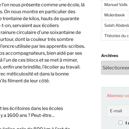
Manuel Valls
e l’on nous présente comme une école, là
es. On nous montre en particulier des
Molenbeek
e trentaine de kilos, hauts de quarante
Salah Abdes
-t-on, servaient aux écoliers
a rainure circulaire d’une soixantaine de
Théories du 
urtour, dont la couleur très sombre
’encre utilisée par les apprentis-scribes.
nos accompagnateurs, bien aidé par ses
Archives
 l’un de ces blocs et se met à mimer,
 enfin une brindille, l’écolier au travail.
ec méticulosité et dans la bonne
ils filment de leur côté.
Abonnez-vou
 les écritoires dans les écoles
l y a 1600 ans ? Peut-être…
I 