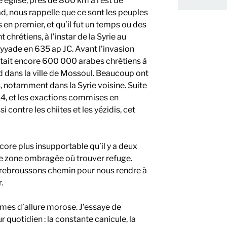
 église, près de 800 km à l’est de
, nous rappelle que ce sont les peuples
 en premier, et qu’il fut un temps ou des
chrétiens, à l’instar de la Syrie au
ade en 635 ap JC. Avant l’invasion
ait encore 600 000 arabes chrétiens à
 dans la ville de Mossoul. Beaucoup ont
s, notamment dans la Syrie voisine. Suite
14, et les exactions commises en
i contre les chiites et les yézidis, cet
encore plus insupportable qu’il y a deux
us de zone ombragée où trouver refuge.
 rebroussons chemin pour nous rendre à
.
mes d’allure morose. J’essaye de
 quotidien : la constante canicule, la