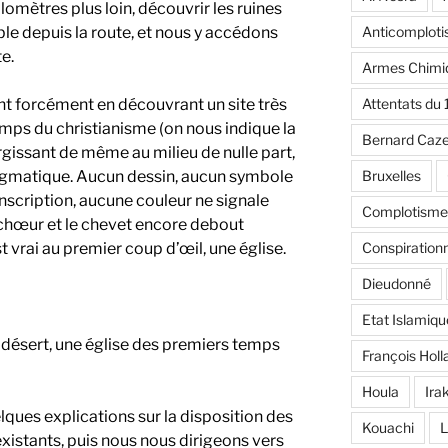
lomètres plus loin, découvrir les ruines
Anticomplot
sible depuis la route, et nous y accédons
e.
Armes Chimi
Attentats du
ent forcément en découvrant un site très
mps du christianisme (on nous indique la
Bernard Caz
urgissant de même au milieu de nulle part,
Bruxelles
énigmatique. Aucun dessin, aucun symbole
nscription, aucune couleur ne signale
Complotisme
e chœur et le chevet encore debout
Conspiration
t vrai au premier coup d’œil, une église.
Dieudonné
Etat Islamiqu
in désert, une église des premiers temps
François Holl
Houla
Ira
ques explications sur la disposition des
Kouachi
L
 existants, puis nous nous dirigeons vers