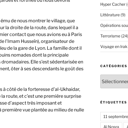
gardés et fortifiés où nous devons
Hyper Cacher
(
Littérature
(9)
t ému de nous montrer le village, que
Opérations sou
la droite de la route, dans lequel il a
emier contact que nous avions eu à Paris
Terrorisme
(24
 de l’Imam Husseïn), organisateur de
Voyage en Irak
Bleu
de la gare de Lyon. La famille dont il
douins nomades dont la principale
 dromadaires. Elle s’est sédentarisée en
CATÉGORIES
ment, ôter à ses descendants le goût des
Catégories
 à côté de la forteresse d’al-Ukhaidar,
la route, et c’est une première surprise
ÉTIQUETTES
esse d’aspect très imposant et
première vue plantée au milieu de nulle
11 septembr
Al Nosra