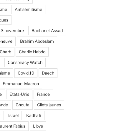
isme
Antisémitisme
ques
 13 novembre
Bachar el-Assad
eneuve
Brahim Abdeslam
Charb
Charlie Hebdo
Conspiracy Watch
nisme
Covid 19
Daech
Emmanuel Macron
e
Etats-Unis
France
ande
Ghouta
Gilets jaunes
k
Israël
Kadhafi
aurent Fabius
Libye