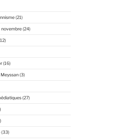
onnisme
(21)
3 novembre
(24)
12)
er
(16)
y Meyssan
(3)
édiatiques
(27)
)
)
e
(33)