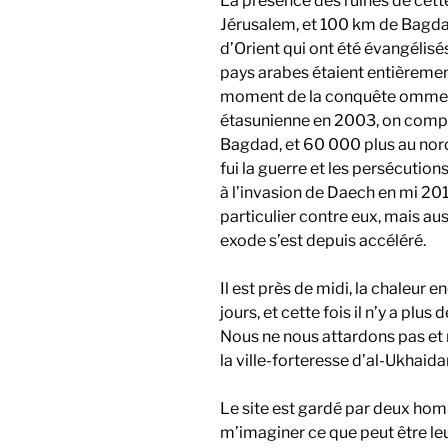
La présence des ruines de cette
Jérusalem, et 100 km de Bagdad
d’Orient qui ont été évangélisés
pays arabes étaient entièrement 
moment de la conquête ommeyy
étasunienne en 2003, on compt
Bagdad, et 60 000 plus au nord
fui la guerre et les persécution
à l’invasion de Daech en mi 20
particulier contre eux, mais auss
exode s’est depuis accéléré.
Il est près de midi, la chaleur 
jours, et cette fois il n’y a pl
Nous ne nous attardons pas et
la ville-forteresse d’al-Ukhaidar
Le site est gardé par deux hom
m’imaginer ce que peut être leur