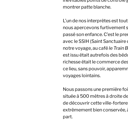
inévitables points de contrôle 
montrer patte blanche.
L’un de nos interprètes est tou
nous apercevons furtivement sur 
passé son enfance. C’est le pr
avec le SSIH (Saint Sanctuaire
notre voyage, au café
le Train 
est issu était autrefois des bé
richesse était le commerce des
ce lieu, sans pouvoir, apparem
voyages lointains.
Nous passons une première fois
située à 500 mètres à droite de 
de découvrir cette ville-forter
extrêmement bien conservée, à 
part.