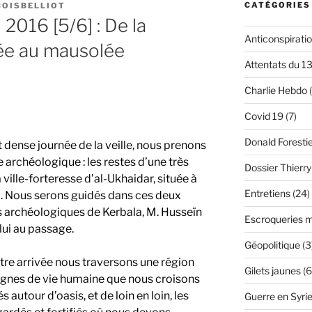
CATÉGORIES
OISBELLIOT
 2016 [5/6] : De la
Anticonspirati
rée au mausolée
Attentats du 1
Charlie Hebdo
(
Covid 19
(7)
Donald Foresti
t dense journée de la veille, nous prenons
e archéologique : les restes d’une très
Dossier Thierr
 ville-forteresse d’al-Ukhaidar, située à
Entretiens
(24)
. Nous serons guidés dans ces deux
tes archéologiques de Kerbala, M. Husseïn
Escroqueries m
lui au passage.
Géopolitique
(3
tre arrivée nous traversons une région
Gilets jaunes
(6
 signes de vie humaine que nous croisons
autour d’oasis, et de loin en loin, les
Guerre en Syri