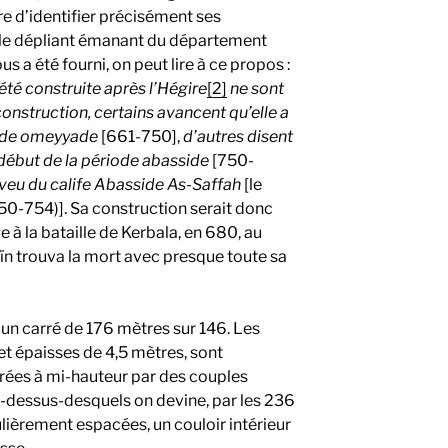
e d’identifier précisément ses
r le dépliant émanant du département
s a été fourni, on peut lire à ce propos :
été construite après l’Hégire
[2]
ne sont
construction, certains avancent qu’elle a
iode omeyyade
[661-750],
d’autres disent
t début de la période abasside
[750-
neveu du calife Abasside As-Saffah
[le
750-754)]. Sa construction serait donc
 à la bataille de Kerbala, en 680, au
ïn trouva la mort avec presque toute sa
d’un carré de 176 mètres sur 146. Les
et épaisses de 4,5 mètres, sont
arées à mi-hauteur par des couples
au-dessus-desquels on devine, par les 236
lièrement espacées, un couloir intérieur