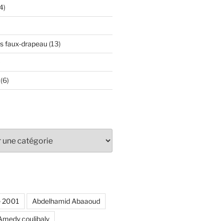
4)
s faux-drapeau
(13)
)
(6)
e 2001
Abdelhamid Abaaoud
Amedy coulibaly