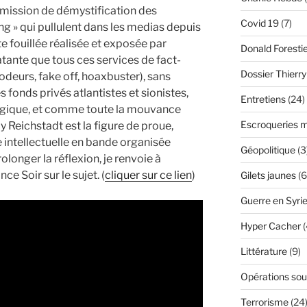
 émission de démystification des
Covid 19
(7)
ing » qui pullulent dans les medias depuis
e fouillée réalisée et exposée par
Donald Foresti
ante que tous ces services de fact-
Dossier Thierr
deurs, fake off, hoaxbuster), sans
 fonds privés atlantistes et sionistes,
Entretiens
(24)
ogique, et comme toute la mouvance
Escroqueries m
 Reichstadt est la figure de proue,
 intellectuelle en bande organisée
Géopolitique
(3
longer la réflexion, je renvoie à
ce Soir sur le sujet. (
cliquer sur ce lien
)
Gilets jaunes
(6
Guerre en Syri
Hyper Cacher
(
Littérature
(9)
Opérations sou
Terrorisme
(24