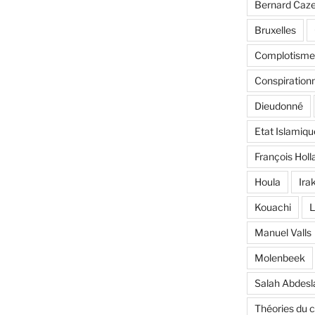
Bernard Caz
Bruxelles
Complotisme
Conspiration
Dieudonné
Etat Islamiqu
François Holl
Houla
Ira
Kouachi
L
Manuel Valls
Molenbeek
Salah Abdes
Théories du 