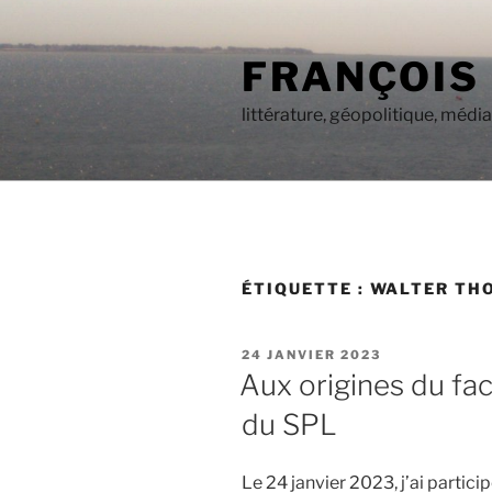
Aller
au
FRANÇOIS
contenu
principal
littérature, géopolitique, médi
ÉTIQUETTE :
WALTER TH
PUBLIÉ
24 JANVIER 2023
LE
Aux origines du fac
du SPL
Le 24 janvier 2023, j’ai partic