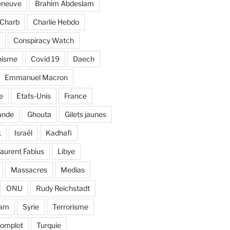
eneuve
Brahim Abdeslam
Charb
Charlie Hebdo
Conspiracy Watch
nisme
Covid 19
Daech
Emmanuel Macron
e
Etats-Unis
France
ande
Ghouta
Gilets jaunes
k
Israël
Kadhafi
aurent Fabius
Libye
Massacres
Medias
ONU
Rudy Reichstadt
lam
Syrie
Terrorisme
complot
Turquie