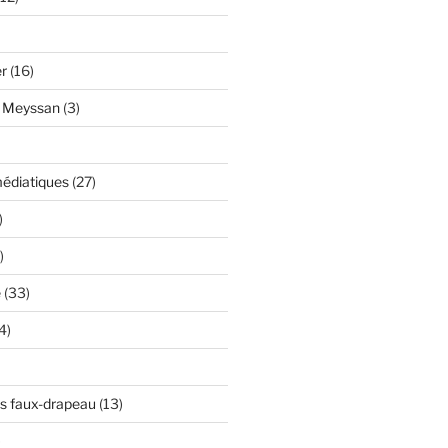
er
(16)
y Meyssan
(3)
édiatiques
(27)
)
)
e
(33)
4)
s faux-drapeau
(13)
)