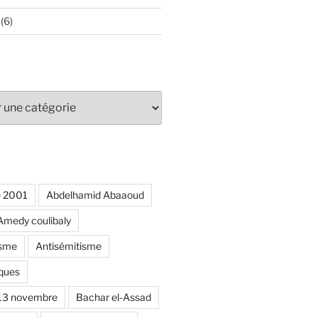
(6)
e 2001
Abdelhamid Abaaoud
Amedy coulibaly
isme
Antisémitisme
ques
 13 novembre
Bachar el-Assad