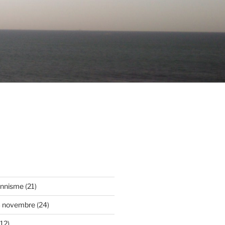
onnisme
(21)
3 novembre
(24)
12)