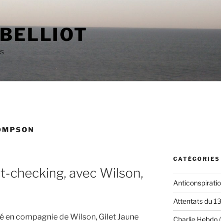
 BELLIOT
as
OMPSON
CATÉGORIES
t-checking, avec Wilson,
Anticonspirati
Attentats du 1
ipé en compagnie de Wilson, Gilet Jaune
Charlie Hebdo
(