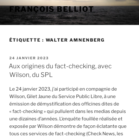
Aller
FRANÇOIS BELLIOT
au
littérature, géopolitique, médias
contenu
principal
ÉTIQUETTE :
WALTER AMNENBERG
PUBLIÉ
24 JANVIER 2023
LE
Aux origines du fact-checking, avec
Wilson, du SPL
Le 24 janvier 2023, j’ai participé en compagnie de
Wilson, Gilet Jaune du Service Public Libre, à une
émission de démystification des officines dites de
« fact-checking » qui pullulent dans les medias depuis
une dizaines d’années. L’enquête fouillée réalisée et
exposée par Wilson démontre de façon éclatante que
tous ces services de fact-checking (Check News, les