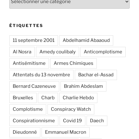
ÉTIQUETTES
11 septembre 2001
Abdelhamid Abaaoud
Al Nosra
Amedy coulibaly
Anticomplotisme
Antisémitisme
Armes Chimiques
Attentats du 13 novembre
Bachar el-Assad
Bernard Cazeneuve
Brahim Abdeslam
Bruxelles
Charb
Charlie Hebdo
Complotisme
Conspiracy Watch
Conspirationnisme
Covid 19
Daech
Dieudonné
Emmanuel Macron