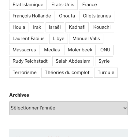
Etat Islamique
Etats-Unis
France
François Hollande
Ghouta
Gilets jaunes
Houla
Irak
Israël
Kadhafi
Kouachi
Laurent Fabius
Libye
Manuel Valls
Massacres
Medias
Molenbeek
ONU
Rudy Reichstadt
Salah Abdeslam
Syrie
Terrorisme
Théories du complot
Turquie
Archives