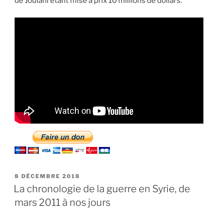
de Joulani étant mise à prix 10 millions de dollars.
PUBLIÉ
8 DÉCEMBRE 2018
LE
La chronologie de la guerre en Syrie, de
mars 2011 à nos jours