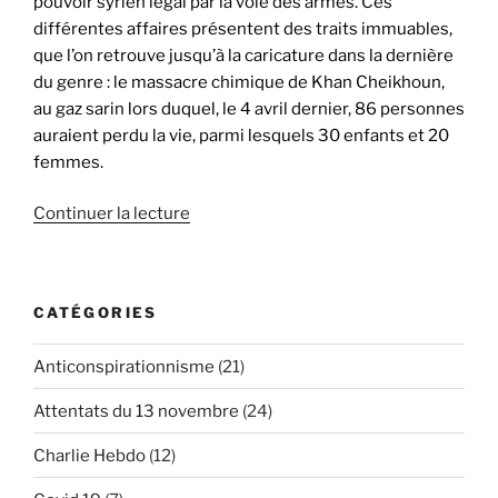
pouvoir syrien légal par la voie des armes. Ces
différentes affaires présentent des traits immuables,
que l’on retrouve jusqu’à la caricature dans la dernière
du genre : le massacre chimique de Khan Cheikhoun,
au gaz sarin lors duquel, le 4 avril dernier, 86 personnes
auraient perdu la vie, parmi lesquels 30 enfants et 20
femmes.
de
Continuer la lecture
« Le
massacre
de
CATÉGORIES
Khan
Cheikhoun
Anticonspirationnisme
(21)
et
le
Attentats du 13 novembre
(24)
revirement
de
Charlie Hebdo
(12)
Donald