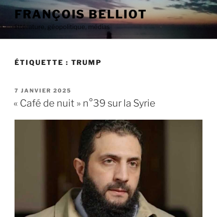
Aller
FRANÇOIS BELLIOT
au
littérature, géopolitique, médias
contenu
principal
ÉTIQUETTE :
TRUMP
PUBLIÉ
7 JANVIER 2025
LE
« Café de nuit » n°39 sur la Syrie