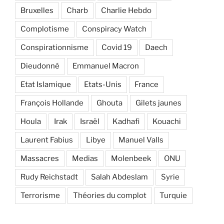
Bruxelles
Charb
Charlie Hebdo
Complotisme
Conspiracy Watch
Conspirationnisme
Covid 19
Daech
Dieudonné
Emmanuel Macron
Etat Islamique
Etats-Unis
France
François Hollande
Ghouta
Gilets jaunes
Houla
Irak
Israël
Kadhafi
Kouachi
Laurent Fabius
Libye
Manuel Valls
Massacres
Medias
Molenbeek
ONU
Rudy Reichstadt
Salah Abdeslam
Syrie
Terrorisme
Théories du complot
Turquie