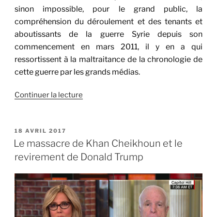
sinon impossible, pour le grand public, la
compréhension du déroulement et des tenants et
aboutissants de la guerre Syrie depuis son
commencement en mars 2011, il y en a qui
ressortissent à la maltraitance de la chronologie de
cette guerre par les grands médias.
de
Continuer la lecture
« La
chronologie
de
PUBLIÉ
18 AVRIL 2017
LE
la
Le massacre de Khan Cheikhoun et le
guerre
revirement de Donald Trump
en
Syrie,
de
mars
2011