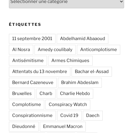
ÉTIQUETTES
11 septembre 2001
Abdelhamid Abaaoud
Al Nosra
Amedy coulibaly
Anticomplotisme
Antisémitisme
Armes Chimiques
Attentats du 13 novembre
Bachar el-Assad
Bernard Cazeneuve
Brahim Abdeslam
Bruxelles
Charb
Charlie Hebdo
Complotisme
Conspiracy Watch
Conspirationnisme
Covid 19
Daech
Dieudonné
Emmanuel Macron