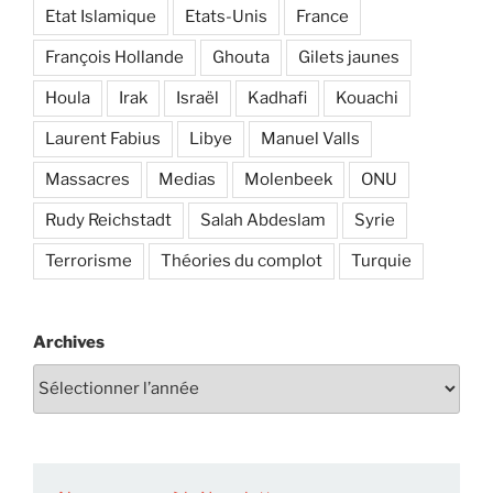
Etat Islamique
Etats-Unis
France
François Hollande
Ghouta
Gilets jaunes
Houla
Irak
Israël
Kadhafi
Kouachi
Laurent Fabius
Libye
Manuel Valls
Massacres
Medias
Molenbeek
ONU
Rudy Reichstadt
Salah Abdeslam
Syrie
Terrorisme
Théories du complot
Turquie
Archives