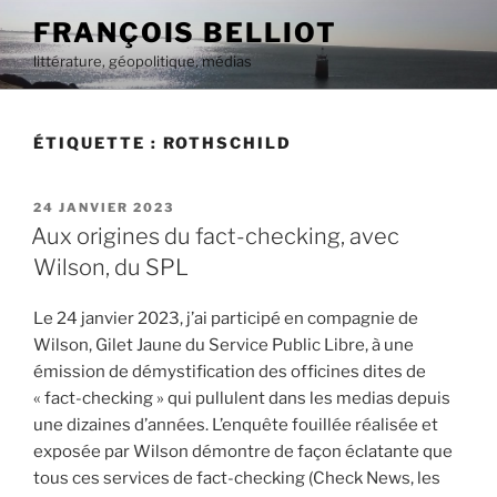
Aller
FRANÇOIS BELLIOT
au
littérature, géopolitique, médias
contenu
principal
ÉTIQUETTE :
ROTHSCHILD
PUBLIÉ
24 JANVIER 2023
LE
Aux origines du fact-checking, avec
Wilson, du SPL
Le 24 janvier 2023, j’ai participé en compagnie de
Wilson, Gilet Jaune du Service Public Libre, à une
émission de démystification des officines dites de
« fact-checking » qui pullulent dans les medias depuis
une dizaines d’années. L’enquête fouillée réalisée et
exposée par Wilson démontre de façon éclatante que
tous ces services de fact-checking (Check News, les