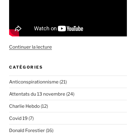
de
Continuer la lecture
« Entretien
Haltérophilo
CATÉGORIES
sur
le
Anticonspirationnisme
(21)
terrorisme
d’Etat »
Attentats du 13 novembre
(24)
Charlie Hebdo
(12)
Covid 19
(7)
Donald Forestier
(16)