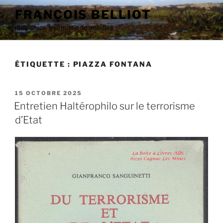
Aller
FRANÇOIS BELLIOT
au
littérature, géopolitique, médias
contenu
principal
ÉTIQUETTE :
PIAZZA FONTANA
PUBLIÉ
15 OCTOBRE 2025
LE
Entretien Haltérophilo sur le terrorisme
d’Etat