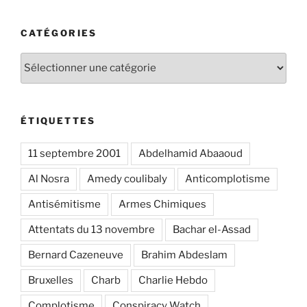
CATÉGORIES
Catégories
ÉTIQUETTES
11 septembre 2001
Abdelhamid Abaaoud
Al Nosra
Amedy coulibaly
Anticomplotisme
Antisémitisme
Armes Chimiques
Attentats du 13 novembre
Bachar el-Assad
Bernard Cazeneuve
Brahim Abdeslam
Bruxelles
Charb
Charlie Hebdo
Complotisme
Conspiracy Watch