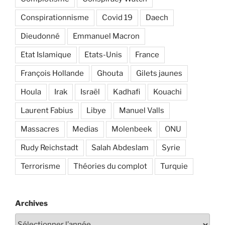
Conspirationnisme
Covid 19
Daech
Dieudonné
Emmanuel Macron
Etat Islamique
Etats-Unis
France
François Hollande
Ghouta
Gilets jaunes
Houla
Irak
Israël
Kadhafi
Kouachi
Laurent Fabius
Libye
Manuel Valls
Massacres
Medias
Molenbeek
ONU
Rudy Reichstadt
Salah Abdeslam
Syrie
Terrorisme
Théories du complot
Turquie
Archives