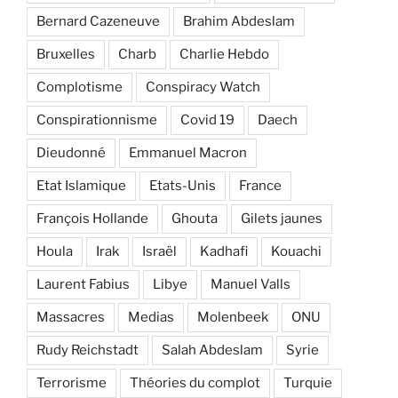
Bernard Cazeneuve
Brahim Abdeslam
Bruxelles
Charb
Charlie Hebdo
Complotisme
Conspiracy Watch
Conspirationnisme
Covid 19
Daech
Dieudonné
Emmanuel Macron
Etat Islamique
Etats-Unis
France
François Hollande
Ghouta
Gilets jaunes
Houla
Irak
Israël
Kadhafi
Kouachi
Laurent Fabius
Libye
Manuel Valls
Massacres
Medias
Molenbeek
ONU
Rudy Reichstadt
Salah Abdeslam
Syrie
Terrorisme
Théories du complot
Turquie