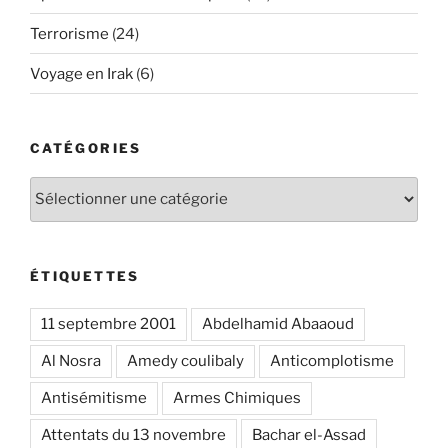
Terrorisme
(24)
Voyage en Irak
(6)
CATÉGORIES
Catégories
ÉTIQUETTES
11 septembre 2001
Abdelhamid Abaaoud
Al Nosra
Amedy coulibaly
Anticomplotisme
Antisémitisme
Armes Chimiques
Attentats du 13 novembre
Bachar el-Assad