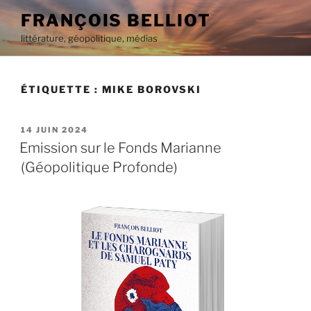
Aller
FRANÇOIS BELLIOT
au
littérature, géopolitique, médias
contenu
principal
ÉTIQUETTE :
MIKE BOROVSKI
PUBLIÉ
14 JUIN 2024
LE
Emission sur le Fonds Marianne
(Géopolitique Profonde)