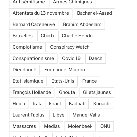
Antisémitisme
Armes Chimiques
Attentats du 13 novembre
Bachar el-Assad
Bernard Cazeneuve
Brahim Abdeslam
Bruxelles
Charb
Charlie Hebdo
Complotisme
Conspiracy Watch
Conspirationnisme
Covid 19
Daech
Dieudonné
Emmanuel Macron
Etat Islamique
Etats-Unis
France
François Hollande
Ghouta
Gilets jaunes
Houla
Irak
Israël
Kadhafi
Kouachi
Laurent Fabius
Libye
Manuel Valls
Massacres
Medias
Molenbeek
ONU