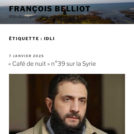
Aller
FRANÇOIS BELLIOT
au
littérature, géopolitique, médias
contenu
principal
ÉTIQUETTE :
IDLI
PUBLIÉ
7 JANVIER 2025
LE
« Café de nuit » n°39 sur la Syrie