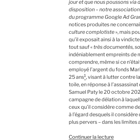
jour et que nous poussons via 
disposition – notre association 
du programme Google Ad Gran
notices produites ne concerna
culture complotiste
», mais pou
qu’il exposait ainsi à la vindic
tout sauf «
très documentés, so
indéniablement empreints de m
comprendre, même si ce n’était 
employé l’argent du fonds Mari
1
25 ans
, visant à lutter contre 
toile, en réponse à l’assassina
Samuel Paty le 20 octobre 2020
campagne de délation à laquell
ceux qu’il considère comme des
à l’égard desquels il considère
plus pervers – dans les limites 
de
Continuer la lecture