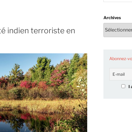
Archives
é »
é indien terroriste en
Abonnez-vou
I 