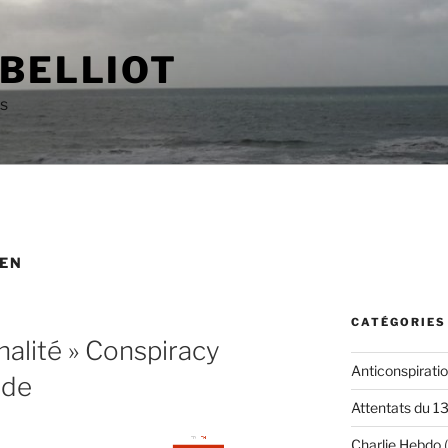
 BELLIOT
as
SEN
CATÉGORIES
nalité » Conspiracy
Anticonspirati
ude
Attentats du 1
Charlie Hebdo
(