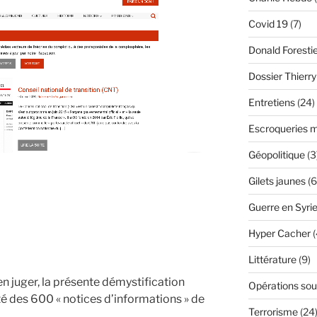
Covid 19
(7)
Donald Foresti
Dossier Thierr
Entretiens
(24)
Escroqueries m
Géopolitique
(3
Gilets jaunes
(6
Guerre en Syri
Hyper Cacher
(
Littérature
(9)
 en juger, la présente démystification
Opérations sou
té des 600 « notices d’informations » de
Terrorisme
(24