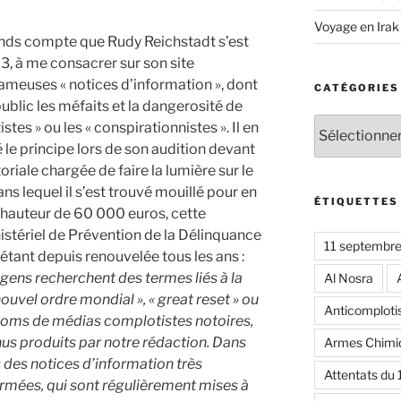
Voyage en Irak
ends compte que Rudy Reichstadt s’est
, à me consacrer sur son site
meuses « notices d’information », dont
CATÉGORIES
public les méfaits et la dangerosité de
Catégories
stes » ou les « conspirationnistes ». Il en
le principe lors de son audition devant
iale chargée de faire la lumière sur le
s lequel il s’est trouvé mouillé pour en
ÉTIQUETTES
à hauteur de 60 000 euros, cette
stériel de Prévention de la Délinquance
11 septembr
 étant depuis renouvelée tous les ans :
 gens recherchent des termes liés à la
Al Nosra
ouvel ordre mondial », « great reset » ou
Anticomplot
s noms de médias complotistes notoires,
nus produits par notre rédaction. Dans
Armes Chimi
 des notices d’information très
Attentats du
rmées, qui sont régulièrement mises à