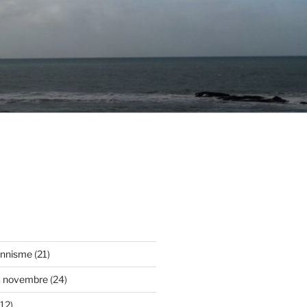
onnisme
(21)
3 novembre
(24)
12)