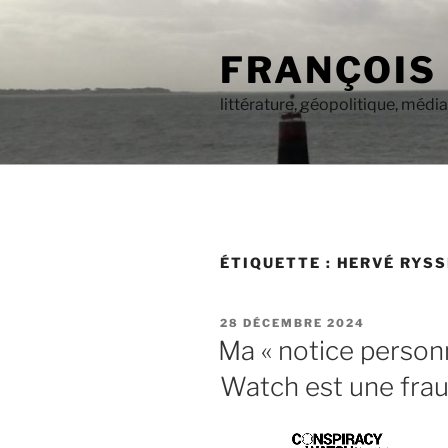
Aller
au
FRANÇOIS
contenu
principal
littérature, géopolitique, médi
ÉTIQUETTE :
HERVÉ RYS
PUBLIÉ
28 DÉCEMBRE 2024
LE
Ma « notice person
Watch est une fra