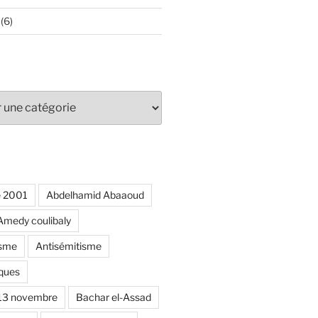
(6)
e 2001
Abdelhamid Abaaoud
Amedy coulibaly
isme
Antisémitisme
ques
 13 novembre
Bachar el-Assad