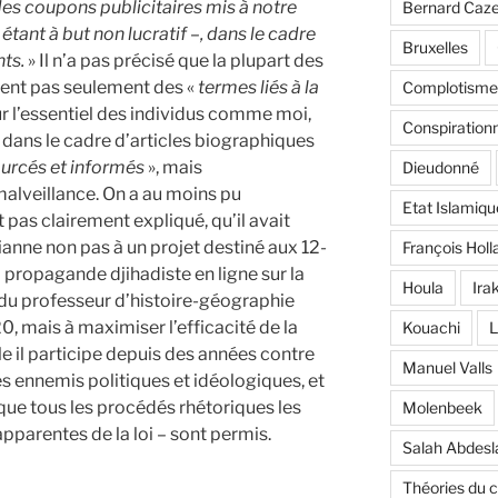
des coupons publicitaires mis à notre
Bernard Caz
étant à but non lucratif –, dans le cadre
Bruxelles
ts.
» Il n’a pas précisé que la plupart des
ient pas seulement des «
termes liés à la
Complotisme
r l’essentiel des individus comme moi,
Conspiration
te dans le cadre d’articles biographiques
urcés et informés
», mais
Dieudonné
alveillance. On a au moins pu
Etat Islamiqu
pas clairement expliqué, qu’il avait
anne non pas à un projet destiné aux 12-
François Holl
la propagande djihadiste en ligne sur la
Houla
Ira
t du professeur d’histoire-géographie
, mais à maximiser l’efficacité de la
Kouachi
L
e il participe depuis des années contre
Manuel Valls
 ennemis politiques et idéologiques, et
 que tous les procédés rhétoriques les
Molenbeek
apparentes de la loi – sont permis.
Salah Abdes
Théories du 