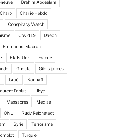
eneuve
Brahim Abdeslam
Charb
Charlie Hebdo
Conspiracy Watch
nisme
Covid 19
Daech
Emmanuel Macron
e
Etats-Unis
France
ande
Ghouta
Gilets jaunes
k
Israël
Kadhafi
aurent Fabius
Libye
Massacres
Medias
ONU
Rudy Reichstadt
lam
Syrie
Terrorisme
complot
Turquie