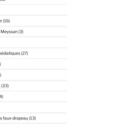
er
(16)
y Meyssan
(3)
édiatiques
(27)
)
)
e
(33)
4)
s faux-drapeau
(13)
)