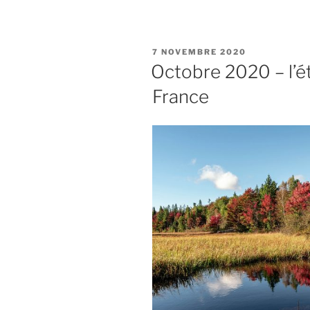
« Ma
« notice
personnalit
PUBLIÉ
7 NOVEMBRE 2020
Conspiracy
LE
Octobre 2020 – l’ét
Watch
France
est
une
fraude »