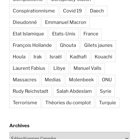
Conspirationnisme
Covid 19
Daech
Dieudonné
Emmanuel Macron
Etat Islamique
Etats-Unis
France
François Hollande
Ghouta
Gilets jaunes
Houla
Irak
Israël
Kadhafi
Kouachi
Laurent Fabius
Libye
Manuel Valls
Massacres
Medias
Molenbeek
ONU
Rudy Reichstadt
Salah Abdeslam
Syrie
Terrorisme
Théories du complot
Turquie
Archives