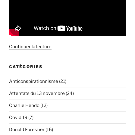
de
Continuer la lecture
« Entretien
Haltérophilo
CATÉGORIES
sur
le
Anticonspirationnisme
(21)
terrorisme
d’Etat »
Attentats du 13 novembre
(24)
Charlie Hebdo
(12)
Covid 19
(7)
Donald Forestier
(16)