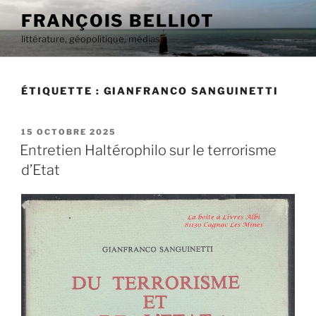
Aller
FRANÇOIS BELLIOT
au
littérature, géopolitique, médias
contenu
principal
ÉTIQUETTE :
GIANFRANCO SANGUINETTI
PUBLIÉ
15 OCTOBRE 2025
LE
Entretien Haltérophilo sur le terrorisme
d’Etat