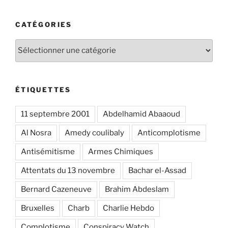
CATÉGORIES
Catégories
ÉTIQUETTES
11 septembre 2001
Abdelhamid Abaaoud
Al Nosra
Amedy coulibaly
Anticomplotisme
Antisémitisme
Armes Chimiques
Attentats du 13 novembre
Bachar el-Assad
Bernard Cazeneuve
Brahim Abdeslam
Bruxelles
Charb
Charlie Hebdo
Complotisme
Conspiracy Watch